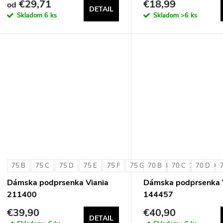
€29,71
€18,99
od
DETAIL
Skladom
6 ks
Skladom
>6 ks
75 B
75 C
75 D
75 E
75 F
75 G
70 B
80 B
70 C
80 C
70 D
80 D
Dámska podprsenka Viania
Dámska podprsenka 
211400
144457
€39,90
€40,90
DETAIL