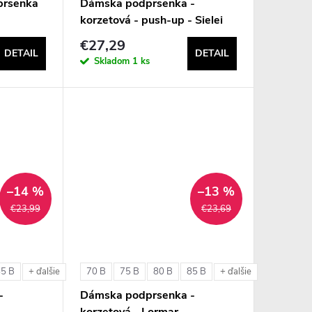
prsenka
Dámska podprsenka -
korzetová - push-up - Sielei
1580
€27,29
DETAIL
DETAIL
Skladom
1 ks
–14 %
–13 %
€23,99
€23,69
85 B
70 B
75 B
80 B
85 B
+ ďalšie
+ ďalšie
-
Dámska podprsenka -
korzetová - Lormar