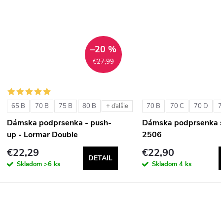
u
k
k
t
t
–20 %
o
€27,99
o
v
v
65 B
70 B
75 B
80 B
70 B
70 C
70 D
+ ďalšie
Dámska podprsenka - push-
Dámska podprsenka s
up - Lormar Double
2506
€22,29
€22,90
DETAIL
Skladom
>6 ks
Skladom
4 ks