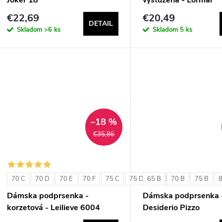
ExtraOrdinary Triang
€22,69
€20,49
DETAIL
Skladom
>6 ks
Skladom
5 ks
–18 %
€35,86
70 C
70 D
70 E
70 F
75 C
75 D
65 B
75 E
70 B
75 F
75 B
80 C
Dámska podprsenka -
Dámska podprsenka 
korzetová - Leilieve 6004
Desiderio Pizzo