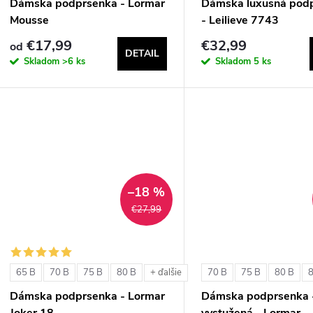
Dámska podprsenka - Lormar
Dámska luxusná pod
Mousse
- Leilieve 7743
€17,99
€32,99
od
DETAIL
Skladom
>6 ks
Skladom
5 ks
–18 %
€27,99
65 B
70 B
75 B
80 B
70 B
75 B
80 B
+ ďalšie
Dámska podprsenka - Lormar
Dámska podprsenka 
Joker 18
vystužená - Lormar