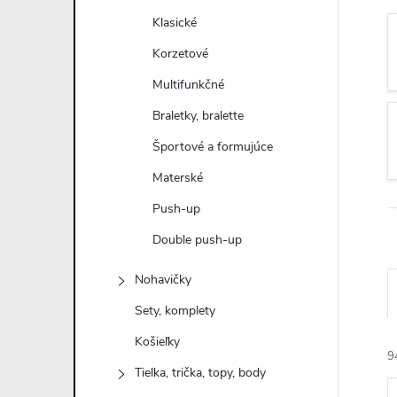
n
Klasické
ý
Korzetové
Multifunkčné
p
Braletky, bralette
a
Športové a formujúce
Materské
n
Push-up
e
Double push-up
l
Nohavičky
Sety, komplety
Košieľky
9
Tielka, trička, topy, body