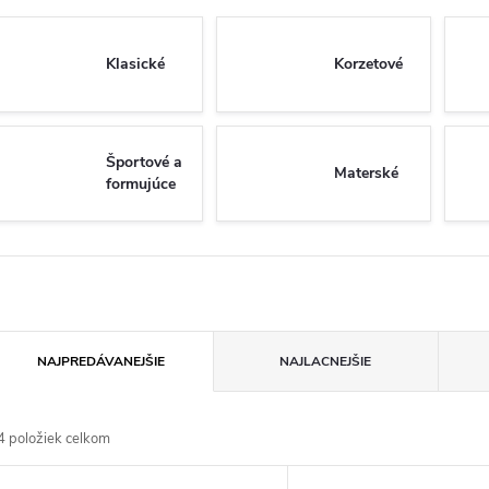
Klasické
Korzetové
Športové a
Materské
formujúce
R
NAJPREDÁVANEJŠIE
NAJLACNEJŠIE
a
4
položiek celkom
d