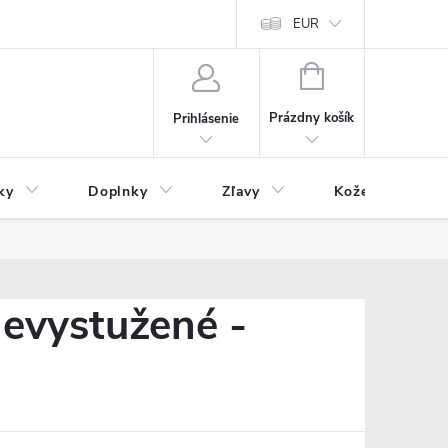
Čo inde nenájdete
Blog
EUR
NÁKUPNÝ
KOŠÍK
Prázdny košík
Prihlásenie
ky
Doplnky
Zľavy
Kožený tovar
nevystužené -