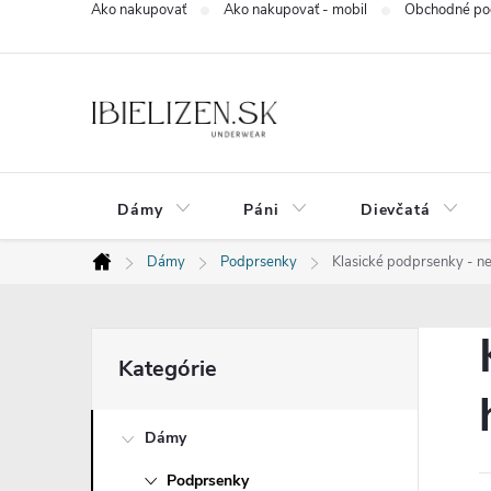
Ako nakupovať
Ako nakupovať - mobil
Obchodné po
Prejsť
na
obsah
Dámy
Páni
Dievčatá
Dámy
Podprsenky
Klasické podprsenky - ne
Domov
B
Preskočiť
Kategórie
kategórie
o
Dámy
č
Podprsenky