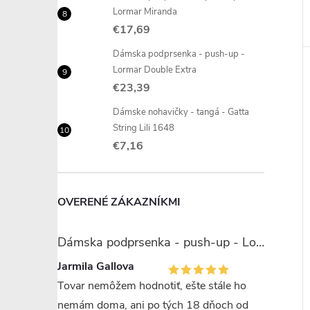
Lormar Miranda
€17,69
Dámska podprsenka - push-up -
Lormar Double Extra
€23,39
Dámske nohavičky - tangá - Gatta
String Lili 1648
€7,16
OVERENÉ ZÁKAZNÍKMI
Dámska podprsenka - push-up - Lormar Miranda
Jarmila Gallova
Tovar nemôžem hodnotiť, ešte stále ho
nemám doma, ani po tých 18 dňoch od