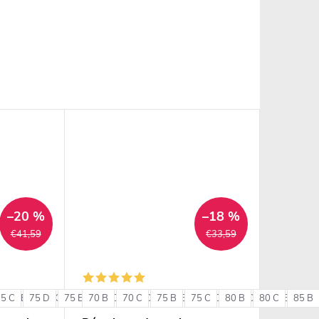
–20 %
–18 %
€41,59
€33,59
75 C
85 B
75 D
85 C
75 E
85 D
70 B
80 C
90 B
70 C
80 D
90 C
75 B
80 E
75 C
85 C
80 B
85 D
80 C
85 E
85 B
90 
+ ďalšie