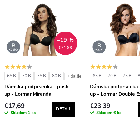
V
e
ý
n
p
–19 %
€21,99
e
s
p
p
65 B
70 B
75 B
80 B
65 B
70 B
75 B
+ ďalšie
r
Dámska podprsenka - push-
Dámska podprsenka 
r
up - Lormar Miranda
up - Lormar Double E
o
€17,69
€23,39
o
DETAIL
d
Skladom
1 ks
Skladom
6 ks
d
u