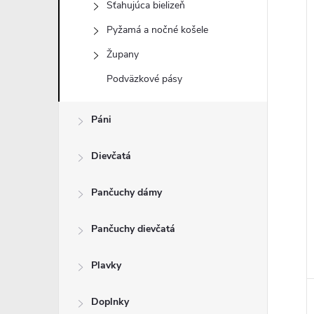
Sťahujúca bielizeň
Pyžamá a nočné košele
Župany
i
Podväzkové pásy
i
Páni
Dievčatá
Pančuchy dámy
Pančuchy dievčatá
Plavky
Doplnky