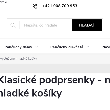
dmienky
Ochrana osobných údajov
Zásady používania cookies
+421 908 709 953
objednavky@ibielizen.sk
HĽADAŤ
Pančuchy dámy
Pančuchy dievčatá
Plav
vystužené - hladké košíky
Klasické podprsenky - 
hladké košíky