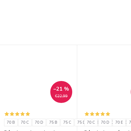
–21 %
€22,99
70 B
70 C
70 D
75 B
75 C
75 D
70 C
80 B
70 D
80 C
70 E
80 D