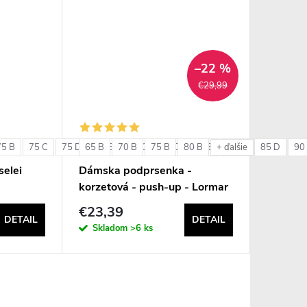
–22 %
€29,99
75 B
75 C
75 D
65 B
80 B
70 B
80 C
75 B
80 D
80 B
85 B
85 C
85 D
90
+ ďalšie
elei
Dámska podprsenka -
korzetová - push-up - Lormar
Double Extra Pizzo
€23,39
DETAIL
DETAIL
Skladom
>6 ks