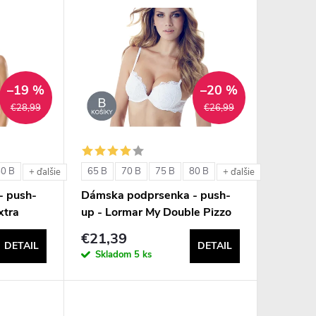
–19 %
–20 %
€28,99
€26,99
80 B
65 B
70 B
75 B
80 B
+ ďalšie
+ ďalšie
- push-
Dámska podprsenka - push-
xtra
up - Lormar My Double Pizzo
€21,39
DETAIL
DETAIL
Skladom
5 ks