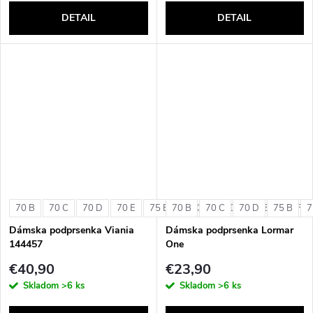
DETAIL
DETAIL
70 B
70 C
70 D
70 E
75 B
70 B
75 C
70 C
75 D
70 D
75 E
75 B
75 F
7
Dámska podprsenka Viania
Dámska podprsenka Lormar
144457
One
€40,90
€23,90
Skladom
>6 ks
Skladom
>6 ks