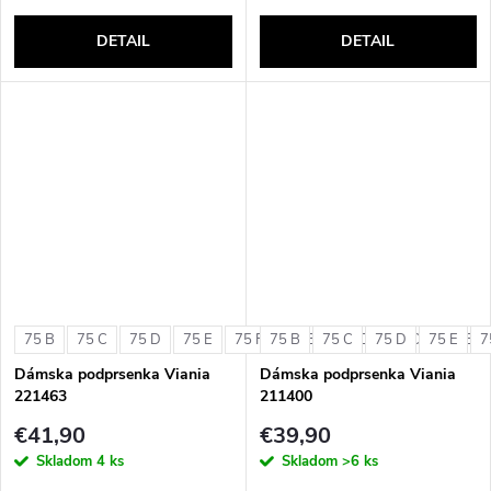
DETAIL
DETAIL
75 B
75 C
75 D
75 E
75 F
75 B
80 B
75 C
80 C
75 D
80 D
75 E
80 E
7
Dámska podprsenka Viania
Dámska podprsenka Viania
221463
211400
€41,90
€39,90
Skladom
4 ks
Skladom
>6 ks