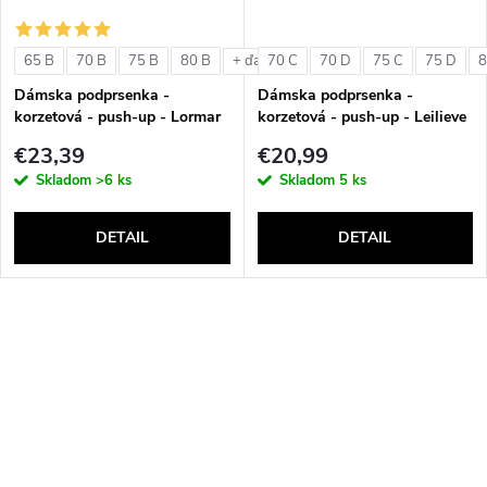
65 B
70 B
75 B
80 B
70 C
70 D
75 C
75 D
8
+ ďalšie
Dámska podprsenka -
Dámska podprsenka -
korzetová - push-up - Lormar
korzetová - push-up - Leilieve
Double Extra Pizzo
6001
€23,39
€20,99
Skladom
>6 ks
Skladom
5 ks
DETAIL
DETAIL