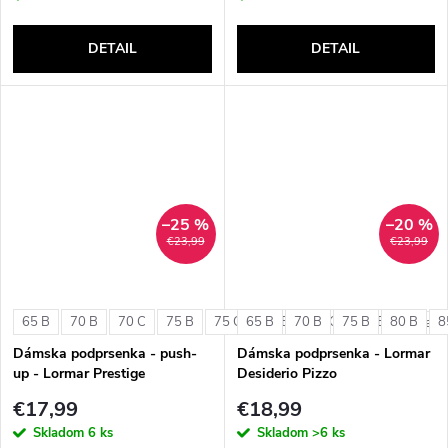
DETAIL
DETAIL
–25 %
–20 %
€23,99
€23,99
65 B
70 B
70 C
75 B
75 C
65 B
80 B
70 B
80 C
75 B
85 B
80 B
8
+ ďalši
Dámska podprsenka - push-
Dámska podprsenka - Lormar
up - Lormar Prestige
Desiderio Pizzo
€17,99
€18,99
Skladom
6 ks
Skladom
>6 ks