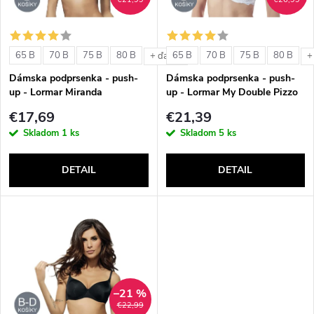
i
i
s
e
65 B
70 B
75 B
80 B
65 B
70 B
75 B
80 B
+ ďalšie
+
p
Dámska podprsenka - push-
Dámska podprsenka - push-
p
up - Lormar Miranda
up - Lormar My Double Pizzo
r
€17,69
€21,39
r
Skladom
1 ks
Skladom
5 ks
o
o
DETAIL
DETAIL
d
d
u
u
k
k
t
–21 %
t
€22,99