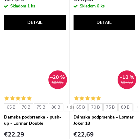
Skladom
1 ks
Skladom
6 ks
DETAIL
DETAIL
–20 %
–18 %
€27,99
€27,99
65 B
70 B
75 B
80 B
65 B
70 B
75 B
80 B
+ ďalšie
+
Dámska podprsenka - push-
Dámska podprsenka - Lormar
up - Lormar Double
Joker 18
€22,29
€22,69