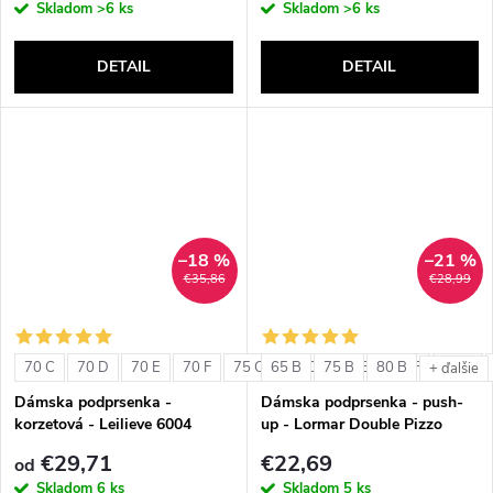
Skladom
>6 ks
Skladom
>6 ks
DETAIL
DETAIL
–18 %
–21 %
€35,86
€28,99
70 C
70 D
70 E
70 F
75 C
65 B
75 D
75 B
75 E
80 B
75 F
80 C
+ ďalšie
Dámska podprsenka -
Dámska podprsenka - push-
korzetová - Leilieve 6004
up - Lormar Double Pizzo
€29,71
€22,69
od
Skladom
6 ks
Skladom
5 ks