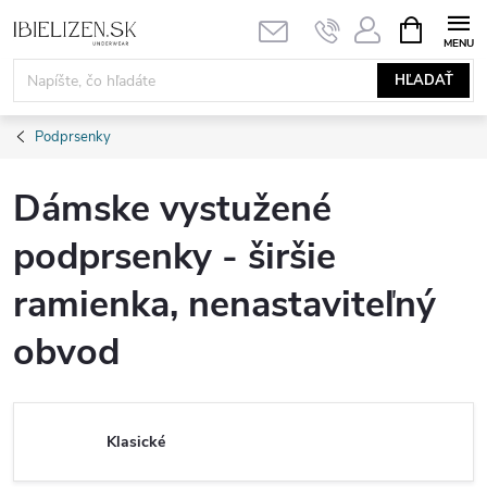
Prejsť
NÁKUPN
KOŠÍK
na
obsah
HĽADAŤ
Podprsenky
Dámske vystužené
podprsenky - širšie
ramienka, nenastaviteľný
obvod
Klasické