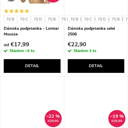
o
o
v
70 B
70 C
70 D
75 B
75 C
70 B
75 D
70 C
80 B
70 D
80 C
75 B
80 D
7
v
Dámska podprsenka - Lormar
Dámska podprsenka selei
Mousse
2506
€17,99
€22,90
od
Skladom
>6 ks
Skladom
4 ks
DETAIL
DETAIL
–22 %
–19 %
€29,99
€25,99