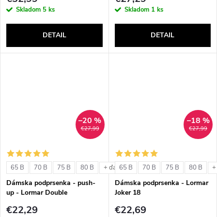
Skladom
5 ks
Skladom
1 ks
DETAIL
DETAIL
–20 %
–18 %
€27,99
€27,99
65 B
70 B
75 B
80 B
65 B
70 B
75 B
80 B
+ ďalšie
+
Dámska podprsenka - push-
Dámska podprsenka - Lormar
up - Lormar Double
Joker 18
€22,29
€22,69