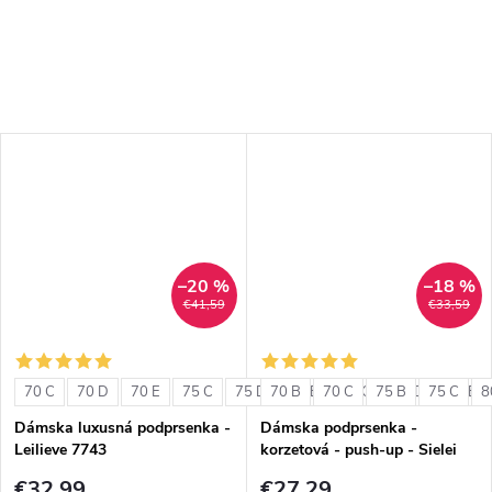
–20 %
–18 %
€41,59
€33,59
70 C
70 D
70 E
75 C
75 D
70 B
75 E
70 C
80 C
75 B
80 D
75 C
80 E
8
Dámska luxusná podprsenka -
Dámska podprsenka -
Leilieve 7743
korzetová - push-up - Sielei
1580
€32,99
€27,29