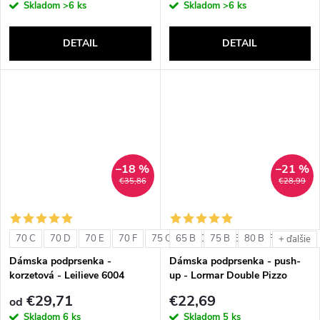
Skladom
>6 ks
Skladom
>6 ks
DETAIL
DETAIL
–18 %
–21 %
€35,86
€28,99
70 C
70 D
70 E
70 F
75 C
65 B
75 D
75 B
75 E
80 B
75 F
80 C
+ ďalšie
Dámska podprsenka -
Dámska podprsenka - push-
korzetová - Leilieve 6004
up - Lormar Double Pizzo
€29,71
€22,69
od
Skladom
6 ks
Skladom
5 ks