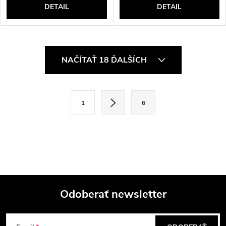
DETAIL
DETAIL
O
NAČÍTAŤ 18 ĎALŠÍCH
v
l
S
1
6
t
á
r
d
á
a
n
k
c
o
i
Odoberať newsletter
v
a
Z
e
n