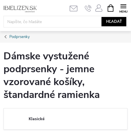
Prejsť
NÁKUPN
KOŠÍK
na
obsah
HĽADAŤ
Podprsenky
Dámske vystužené
podprsenky - jemne
vzorované košíky,
štandardné ramienka
Klasické