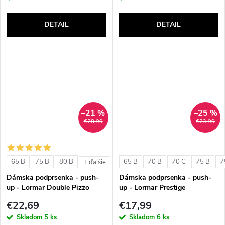
DETAIL
DETAIL
–21 %
–25 %
€28,99
€23,99
65 B
75 B
80 B
65 B
70 B
70 C
75 B
7
+ ďalšie
Dámska podprsenka - push-
Dámska podprsenka - push-
up - Lormar Double Pizzo
up - Lormar Prestige
€22,69
€17,99
Skladom
5 ks
Skladom
6 ks