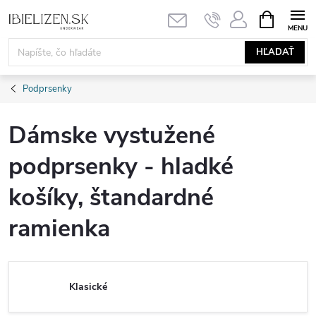
Prejsť
NÁKUPN
KOŠÍK
na
obsah
HĽADAŤ
Podprsenky
Dámske vystužené
podprsenky - hladké
košíky, štandardné
ramienka
Klasické