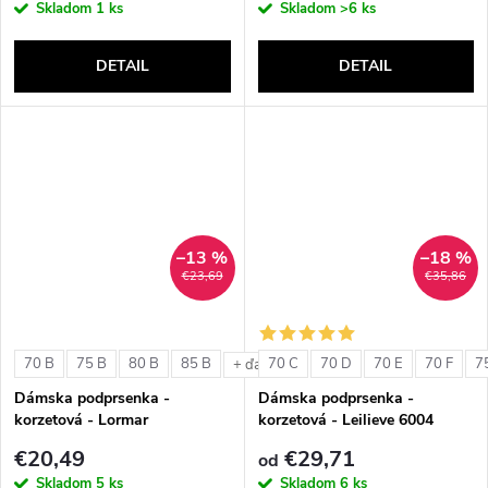
Skladom
1 ks
Skladom
>6 ks
DETAIL
DETAIL
–13 %
–18 %
€23,69
€35,86
70 B
75 B
80 B
85 B
70 C
70 D
70 E
70 F
7
+ ďalšie
Dámska podprsenka -
Dámska podprsenka -
korzetová - Lormar
korzetová - Leilieve 6004
ExtraOrdinary Fascia
€20,49
€29,71
od
Skladom
5 ks
Skladom
6 ks