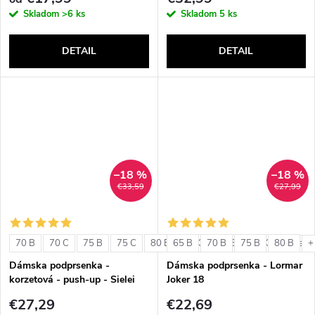
Skladom
>6 ks
Skladom
5 ks
DETAIL
DETAIL
–18 %
–18 %
€33,59
€27,99
70 B
70 C
75 B
75 C
80 B
65 B
80 C
70 B
85 B
75 B
85 C
80 B
+ ďalši
+
Dámska podprsenka -
Dámska podprsenka - Lormar
korzetová - push-up - Sielei
Joker 18
1580
€27,29
€22,69