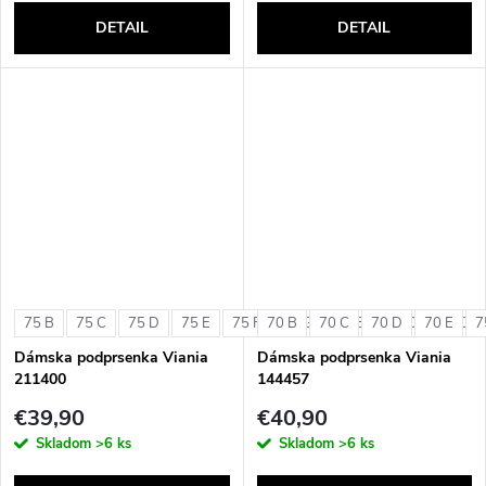
DETAIL
DETAIL
75 B
75 C
75 D
75 E
75 F
70 B
75 G
70 C
80 B
70 D
80 C
70 E
80 D
7
Dámska podprsenka Viania
Dámska podprsenka Viania
211400
144457
€39,90
€40,90
Skladom
>6 ks
Skladom
>6 ks