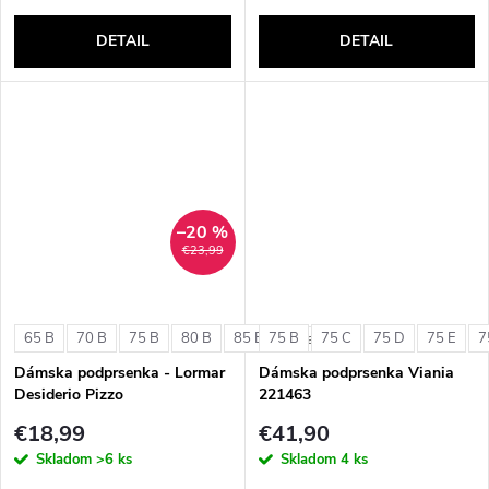
DETAIL
DETAIL
–20 %
€23,99
65 B
70 B
75 B
80 B
85 B
75 B
75 C
75 D
75 E
7
+ ďalšie
Dámska podprsenka - Lormar
Dámska podprsenka Viania
Desiderio Pizzo
221463
€18,99
€41,90
Skladom
>6 ks
Skladom
4 ks