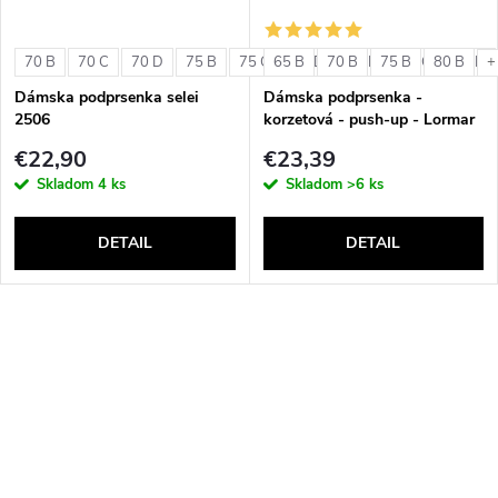
70 B
70 C
70 D
75 B
75 C
65 B
75 D
70 B
80 B
75 B
80 C
80 B
80 D
+
Dámska podprsenka selei
Dámska podprsenka -
2506
korzetová - push-up - Lormar
Double Extra Pizzo
€22,90
€23,39
Skladom
4 ks
Skladom
>6 ks
DETAIL
DETAIL