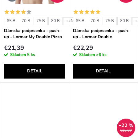
o
o
v
65 B
70 B
75 B
80 B
65 B
70 B
75 B
80 B
+ ďalšie
+
v
Dámska podprsenka - push-
Dámska podprsenka - push-
up - Lormar My Double Pizzo
up - Lormar Double
€21,39
€22,29
Skladom
5 ks
Skladom
>6 ks
DETAIL
DETAIL
–22 %
€29,99