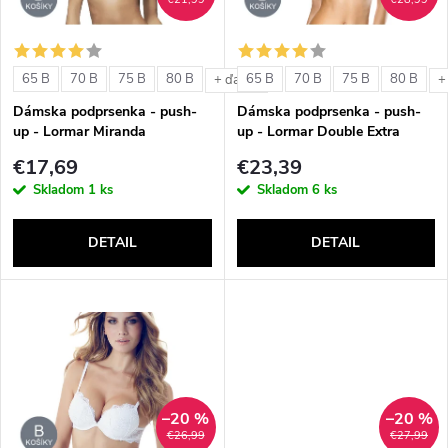
i
i
s
e
65 B
70 B
75 B
80 B
65 B
70 B
75 B
80 B
+ ďalšie
+
p
Dámska podprsenka - push-
Dámska podprsenka - push-
p
up - Lormar Miranda
up - Lormar Double Extra
r
€17,69
€23,39
r
Skladom
1 ks
Skladom
6 ks
o
o
DETAIL
DETAIL
d
d
u
u
k
k
t
–20 %
–20 %
t
€26,99
€27,99