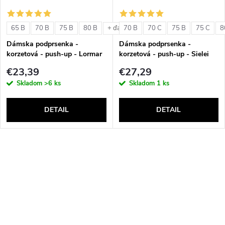
65 B
70 B
75 B
80 B
70 B
70 C
75 B
75 C
8
+ ďalšie
Dámska podprsenka -
Dámska podprsenka -
korzetová - push-up - Lormar
korzetová - push-up - Sielei
Double Extra Pizzo
1580
€23,39
€27,29
Skladom
>6 ks
Skladom
1 ks
DETAIL
DETAIL