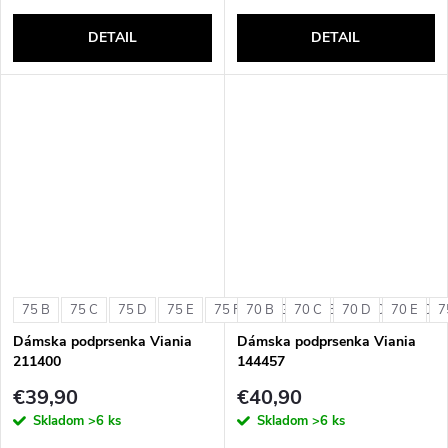
DETAIL
DETAIL
75 B
75 C
75 D
75 E
75 F
70 B
75 G
70 C
80 B
70 D
80 C
70 E
80 D
7
Dámska podprsenka Viania
Dámska podprsenka Viania
211400
144457
€39,90
€40,90
Skladom
>6 ks
Skladom
>6 ks