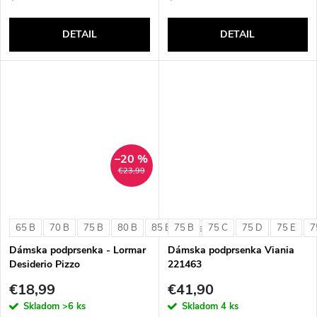
DETAIL
DETAIL
–20 %
€23,99
65 B
70 B
75 B
80 B
85 B
75 B
75 C
75 D
75 E
7
+ ďalšie
Dámska podprsenka - Lormar
Dámska podprsenka Viania
Desiderio Pizzo
221463
€18,99
€41,90
Skladom
>6 ks
Skladom
4 ks