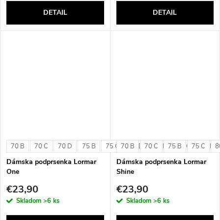
DETAIL
DETAIL
70 B
70 C
70 D
75 B
75 C
70 B
75 D
70 C
80 B
75 B
80 C
75 C
80 D
8
Dámska podprsenka Lormar
Dámska podprsenka Lormar
One
Shine
€23,90
€23,90
Skladom
>6 ks
Skladom
>6 ks