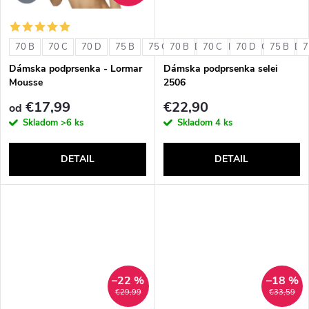
o
o
v
70 B
70 C
70 D
75 B
75 C
70 B
75 D
70 C
80 B
70 D
80 C
75 B
80 D
7
v
Dámska podprsenka - Lormar
Dámska podprsenka selei
Mousse
2506
€17,99
€22,90
od
Skladom
>6 ks
Skladom
4 ks
DETAIL
DETAIL
–22 %
–18 %
€29,99
€33,59