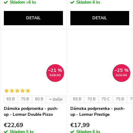
Skladom
>6 ks
Skladom
6 ks
DETAIL
DETAIL
–21 %
–25 %
€28,99
€23,99
65 B
75 B
80 B
65 B
70 B
70 C
75 B
7
+ ďalšie
Dámska podprsenka - push-
Dámska podprsenka - push-
up - Lormar Double Pizzo
up - Lormar Prestige
€22,69
€17,99
Skladom
5 ks
Skladom
6 ks