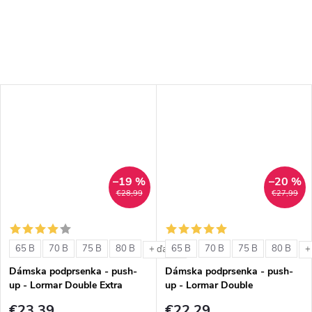
–19 %
–20 %
€28,99
€27,99
65 B
70 B
75 B
80 B
65 B
70 B
75 B
80 B
+ ďalšie
+
Dámska podprsenka - push-
Dámska podprsenka - push-
up - Lormar Double Extra
up - Lormar Double
€23,39
€22,29