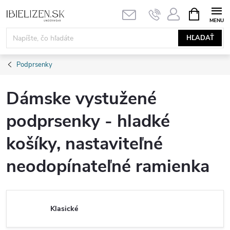
Prejsť
NÁKUPN
KOŠÍK
na
obsah
HĽADAŤ
Podprsenky
Dámske vystužené
podprsenky - hladké
košíky, nastaviteľné
neodopínateľné ramienka
Klasické