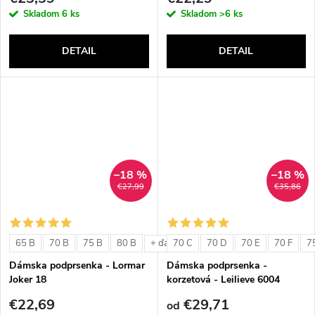
Skladom
6 ks
Skladom
>6 ks
DETAIL
DETAIL
–18 %
–18 %
€27,99
€35,86
65 B
70 B
75 B
80 B
70 C
70 D
70 E
70 F
7
+ ďalšie
Dámska podprsenka - Lormar
Dámska podprsenka -
Joker 18
korzetová - Leilieve 6004
€22,69
€29,71
od