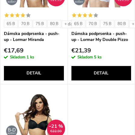
i
i
s
e
65 B
70 B
75 B
80 B
65 B
70 B
75 B
80 B
+ ďalšie
+
p
Dámska podprsenka - push-
Dámska podprsenka - push-
p
up - Lormar Miranda
up - Lormar My Double Pizzo
r
€17,69
€21,39
r
Skladom
1 ks
Skladom
5 ks
o
o
DETAIL
DETAIL
d
d
u
u
k
k
t
–21 %
t
€22,99