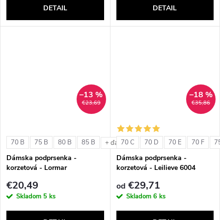
DETAIL
DETAIL
–13 %
–18 %
€23,69
€35,86
70 B
75 B
80 B
85 B
70 C
70 D
70 E
70 F
7
+ ďalšie
Dámska podprsenka -
Dámska podprsenka -
korzetová - Lormar
korzetová - Leilieve 6004
ExtraOrdinary Fascia
€20,49
€29,71
od
Skladom
5 ks
Skladom
6 ks