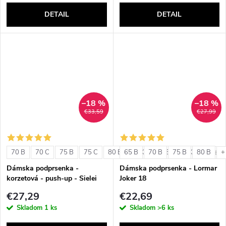
DETAIL
DETAIL
–18 %
–18 %
€33,59
€27,99
70 B
70 C
75 B
75 C
80 B
65 B
80 C
70 B
85 B
75 B
85 C
80 B
+ ďalši
+
Dámska podprsenka -
Dámska podprsenka - Lormar
korzetová - push-up - Sielei
Joker 18
1580
€27,29
€22,69
Skladom
1 ks
Skladom
>6 ks