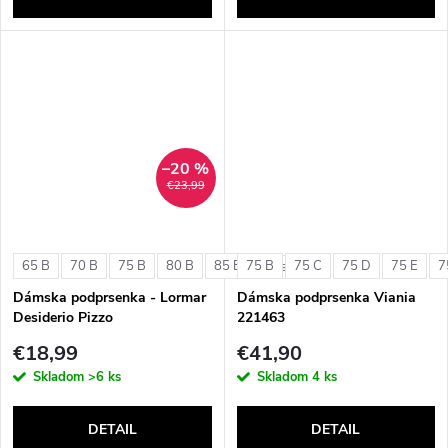
–20 %
€23,99
65 B
70 B
75 B
80 B
85 B
75 B
75 C
75 D
75 E
7
+ ďalšie
Dámska podprsenka - Lormar
Dámska podprsenka Viania
Desiderio Pizzo
221463
€18,99
€41,90
Skladom
>6 ks
Skladom
4 ks
DETAIL
DETAIL