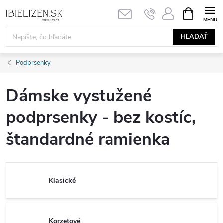
Prejsť
NÁKUPN
KOŠÍK
na
obsah
HĽADAŤ
Podprsenky
Dámske vystužené
podprsenky - bez kostíc,
štandardné ramienka
Klasické
Korzetové