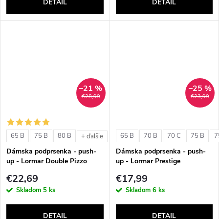
DETAIL
DETAIL
–21 %
–25 %
€28,99
€23,99
65 B
75 B
80 B
65 B
70 B
70 C
75 B
7
+ ďalšie
Dámska podprsenka - push-
Dámska podprsenka - push-
up - Lormar Double Pizzo
up - Lormar Prestige
€22,69
€17,99
Skladom
5 ks
Skladom
6 ks
DETAIL
DETAIL