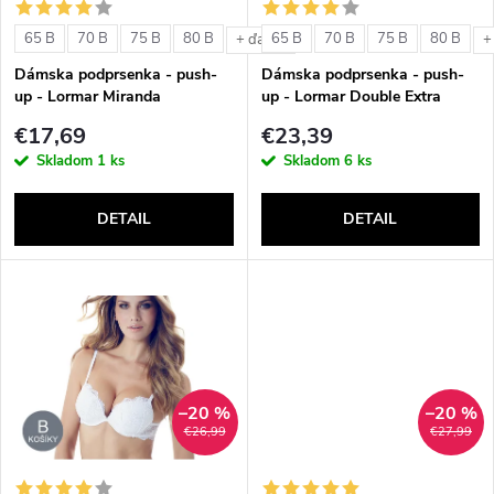
s
e
65 B
70 B
75 B
80 B
65 B
70 B
75 B
80 B
+ ďalšie
+
p
Dámska podprsenka - push-
Dámska podprsenka - push-
p
up - Lormar Miranda
up - Lormar Double Extra
r
€17,69
€23,39
r
Skladom
1 ks
Skladom
6 ks
o
o
DETAIL
DETAIL
d
d
u
u
k
k
t
–20 %
–20 %
t
€26,99
€27,99
o