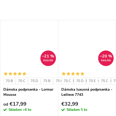
–21 %
–20 %
€22,99
€41,59
70 B
70 C
70 D
75 B
75 C
70 C
75 D
70 D
80 B
70 E
80 C
75 C
80 D
7
Dámska podprsenka - Lormar
Dámska luxusná podprsenka -
Mousse
Leilieve 7743
€17,99
€32,99
od
Skladom
>6 ks
Skladom
5 ks