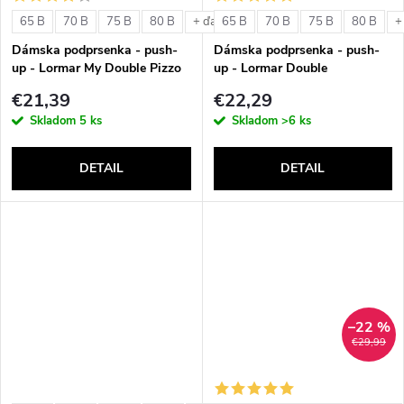
o
v
65 B
70 B
75 B
80 B
65 B
70 B
75 B
80 B
+ ďalšie
+
v
Dámska podprsenka - push-
Dámska podprsenka - push-
up - Lormar My Double Pizzo
up - Lormar Double
€21,39
€22,29
Skladom
5 ks
Skladom
>6 ks
DETAIL
DETAIL
–22 %
€29,99