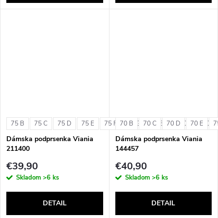
75 B
75 C
75 D
75 E
75 F
70 B
75 G
70 C
80 B
70 D
80 C
70 E
80 D
7
Dámska podprsenka Viania
Dámska podprsenka Viania
211400
144457
€39,90
€40,90
Skladom
>6 ks
Skladom
>6 ks
DETAIL
DETAIL