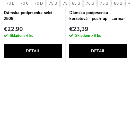
70 B
70 C
70 D
75 B
75 C
65 B
75 D
70 B
80 B
75 B
80 C
80 B
80 D
+
Dámska podprsenka selei
Dámska podprsenka -
2506
korzetová - push-up - Lormar
Double Extra Pizzo
€22,90
€23,39
Skladom
4 ks
Skladom
>6 ks
DETAIL
DETAIL