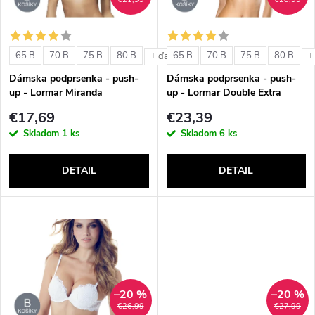
i
i
s
e
65 B
70 B
75 B
80 B
65 B
70 B
75 B
80 B
+ ďalšie
+
p
Dámska podprsenka - push-
Dámska podprsenka - push-
p
up - Lormar Miranda
up - Lormar Double Extra
r
€17,69
€23,39
r
Skladom
1 ks
Skladom
6 ks
o
o
DETAIL
DETAIL
d
d
u
u
k
k
t
–20 %
–20 %
t
€26,99
€27,99