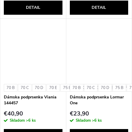
DETAIL
DETAIL
70 B
70 C
70 D
70 E
75 B
70 B
75 C
70 C
75 D
70 D
75 E
75 B
75 F
7
Dámska podprsenka Viania
Dámska podprsenka Lormar
144457
One
€40,90
€23,90
Skladom
>6 ks
Skladom
>6 ks