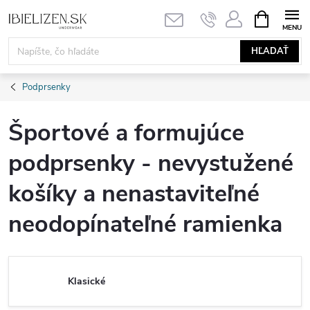
Prejsť
NÁKUPN
KOŠÍK
na
obsah
HĽADAŤ
Podprsenky
Športové a formujúce
podprsenky - nevystužené
košíky a nenastaviteľné
neodopínateľné ramienka
Klasické