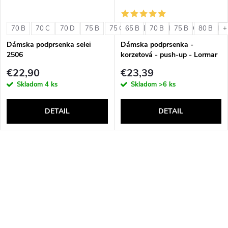
70 B
70 C
70 D
75 B
75 C
65 B
75 D
70 B
80 B
75 B
80 C
80 B
80 D
+
Dámska podprsenka selei
Dámska podprsenka -
2506
korzetová - push-up - Lormar
Double Extra Pizzo
€22,90
€23,39
Skladom
4 ks
Skladom
>6 ks
DETAIL
DETAIL