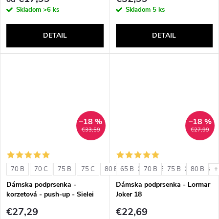
Skladom
>6 ks
Skladom
5 ks
DETAIL
DETAIL
–18 %
–18 %
€33,59
€27,99
70 B
70 C
75 B
75 C
80 B
65 B
80 C
70 B
85 B
75 B
85 C
80 B
+ ďalši
+
Dámska podprsenka -
Dámska podprsenka - Lormar
korzetová - push-up - Sielei
Joker 18
1580
€27,29
€22,69