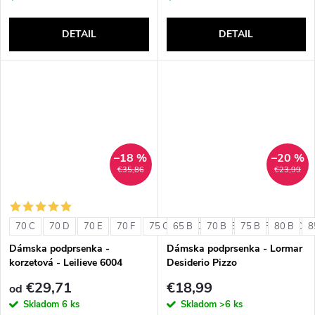
DETAIL
DETAIL
–18 %
–20 %
€35,86
€23,99
70 C
70 D
70 E
70 F
75 C
65 B
75 D
70 B
75 E
75 B
75 F
80 B
80 C
8
Dámska podprsenka -
Dámska podprsenka - Lormar
korzetová - Leilieve 6004
Desiderio Pizzo
€29,71
€18,99
od
Skladom
6 ks
Skladom
>6 ks