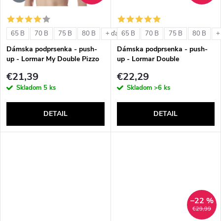
o
o
v
65 B
70 B
75 B
80 B
65 B
70 B
75 B
80 B
+ ďalšie
+
v
Dámska podprsenka - push-
Dámska podprsenka - push-
up - Lormar My Double Pizzo
up - Lormar Double
€21,39
€22,29
Skladom
5 ks
Skladom
>6 ks
DETAIL
DETAIL
–22 %
€29,99