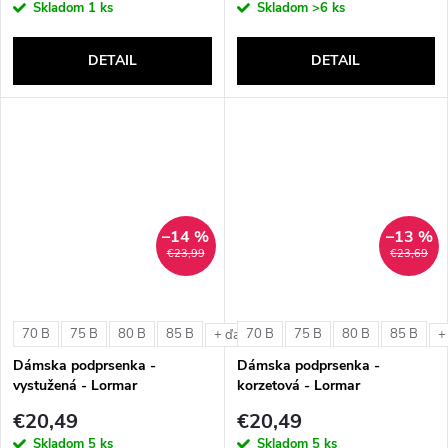
Skladom
1 ks
Skladom
>6 ks
DETAIL
DETAIL
–14 %
–13 %
€23,99
€23,69
70 B
75 B
80 B
85 B
70 B
75 B
80 B
85 B
+ ďalšie
+
Dámska podprsenka -
Dámska podprsenka -
vystužená - Lormar
korzetová - Lormar
ExtraOrdinary Triangolo
ExtraOrdinary Fascia
€20,49
€20,49
Skladom
5 ks
Skladom
5 ks