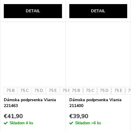
DETAIL
DETAIL
75 B
75 C
75 D
75 E
75 F
75 B
80 B
75 C
80 C
75 D
80 D
75 E
80 E
7
Dámska podprsenka Viania
Dámska podprsenka Viania
221463
211400
€41,90
€39,90
Skladom
4 ks
Skladom
>6 ks