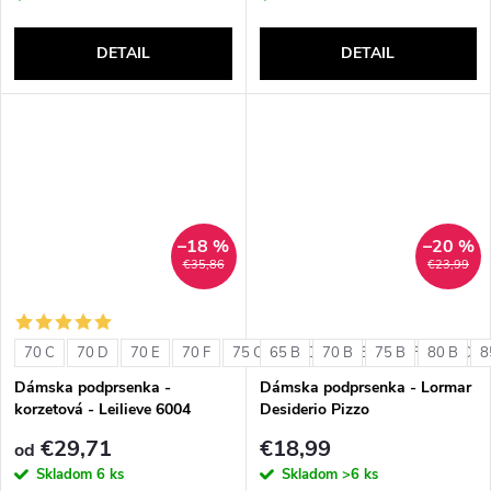
DETAIL
DETAIL
–18 %
–20 %
€35,86
€23,99
70 C
70 D
70 E
70 F
75 C
65 B
75 D
70 B
75 E
75 B
75 F
80 B
80 C
8
Dámska podprsenka -
Dámska podprsenka - Lormar
korzetová - Leilieve 6004
Desiderio Pizzo
€29,71
€18,99
od
Skladom
6 ks
Skladom
>6 ks