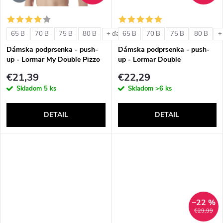
o
o
v
65 B
70 B
75 B
80 B
65 B
70 B
75 B
80 B
+ ďalšie
+
v
Dámska podprsenka - push-
Dámska podprsenka - push-
up - Lormar My Double Pizzo
up - Lormar Double
€21,39
€22,29
Skladom
5 ks
Skladom
>6 ks
DETAIL
DETAIL
–22 %
€29,99