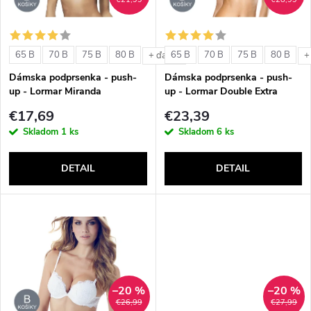
i
i
s
e
65 B
70 B
75 B
80 B
65 B
70 B
75 B
80 B
+ ďalšie
+
p
Dámska podprsenka - push-
Dámska podprsenka - push-
p
up - Lormar Miranda
up - Lormar Double Extra
r
€17,69
€23,39
r
Skladom
1 ks
Skladom
6 ks
o
o
DETAIL
DETAIL
d
d
u
u
k
k
t
–20 %
–20 %
t
€26,99
€27,99