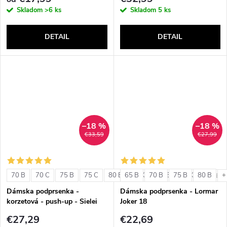
Skladom
>6 ks
Skladom
5 ks
DETAIL
DETAIL
–18 %
–18 %
€33,59
€27,99
70 B
70 C
75 B
75 C
80 B
65 B
80 C
70 B
85 B
75 B
85 C
80 B
+ ďalši
+
Dámska podprsenka -
Dámska podprsenka - Lormar
korzetová - push-up - Sielei
Joker 18
1580
€27,29
€22,69