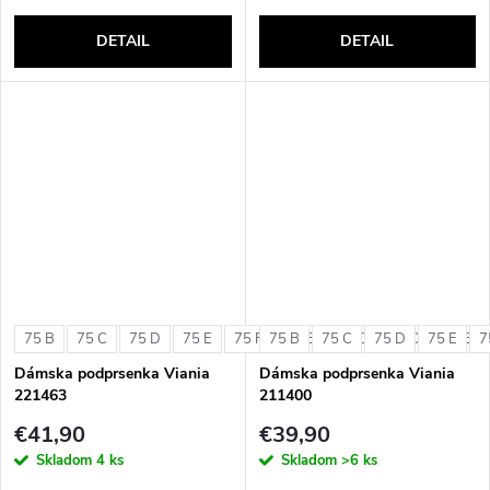
DETAIL
DETAIL
75 B
75 C
75 D
75 E
75 F
75 B
80 B
75 C
80 C
75 D
80 D
75 E
80 E
7
Dámska podprsenka Viania
Dámska podprsenka Viania
221463
211400
€41,90
€39,90
Skladom
4 ks
Skladom
>6 ks