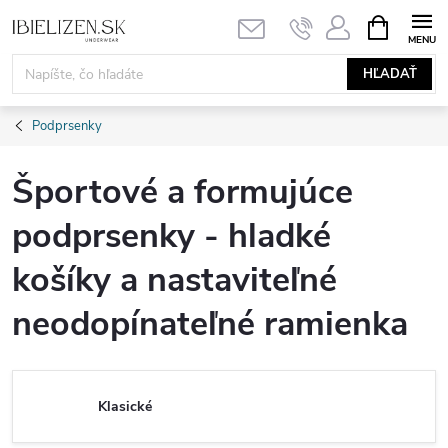
Prejsť
NÁKUPN
KOŠÍK
na
obsah
HĽADAŤ
Podprsenky
Športové a formujúce
podprsenky - hladké
košíky a nastaviteľné
neodopínateľné ramienka
Klasické