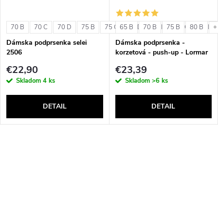
70 B
70 C
70 D
75 B
75 C
65 B
75 D
70 B
80 B
75 B
80 C
80 B
80 D
+
Dámska podprsenka selei
Dámska podprsenka -
2506
korzetová - push-up - Lormar
Double Extra Pizzo
€22,90
€23,39
Skladom
4 ks
Skladom
>6 ks
DETAIL
DETAIL