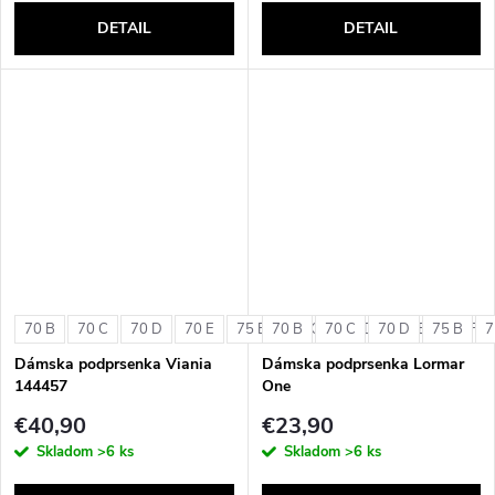
DETAIL
DETAIL
70 B
70 C
70 D
70 E
75 B
70 B
75 C
70 C
75 D
70 D
75 E
75 B
75 F
7
Dámska podprsenka Viania
Dámska podprsenka Lormar
144457
One
€40,90
€23,90
Skladom
>6 ks
Skladom
>6 ks