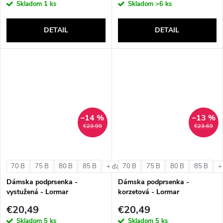
Skladom
1 ks
Skladom
>6 ks
DETAIL
DETAIL
–14 %
–13 %
€23,99
€23,69
70 B
75 B
80 B
85 B
70 B
75 B
80 B
85 B
+ ďalšie
+
Dámska podprsenka -
Dámska podprsenka -
vystužená - Lormar
korzetová - Lormar
ExtraOrdinary Triangolo
ExtraOrdinary Fascia
€20,49
€20,49
Skladom
5 ks
Skladom
5 ks