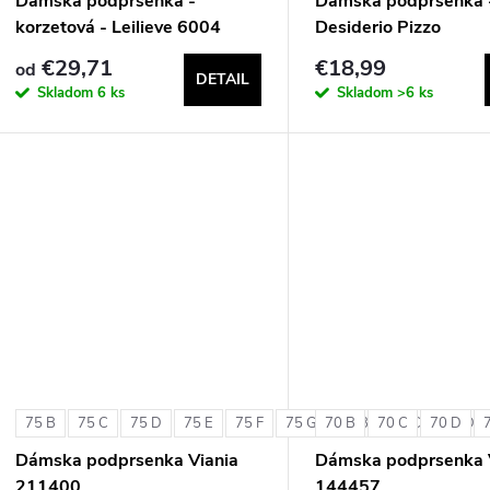
Dámska podprsenka -
Dámska podprsenka 
korzetová - Leilieve 6004
Desiderio Pizzo
€29,71
€18,99
od
DETAIL
Skladom
6 ks
Skladom
>6 ks
75 B
75 C
75 D
75 E
75 F
75 G
70 B
80 B
70 C
80 C
70 D
80 D
Dámska podprsenka Viania
Dámska podprsenka 
211400
144457