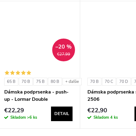
d
u
u
k
k
t
t
–20 %
o
€27,99
o
v
v
65 B
70 B
75 B
80 B
70 B
70 C
70 D
+ ďalšie
Dámska podprsenka - push-
Dámska podprsenka s
up - Lormar Double
2506
€22,29
€22,90
DETAIL
Skladom
>6 ks
Skladom
4 ks