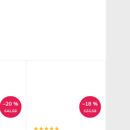
–20 %
–18 %
€41,59
€33,59