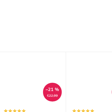
–21 %
€22,99