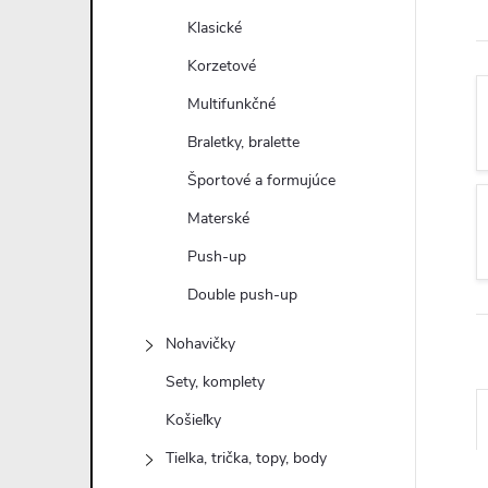
n
Klasické
ý
Korzetové
Multifunkčné
p
Braletky, bralette
a
Športové a formujúce
Materské
n
Push-up
e
Double push-up
l
Nohavičky
Sety, komplety
Košieľky
Tielka, trička, topy, body