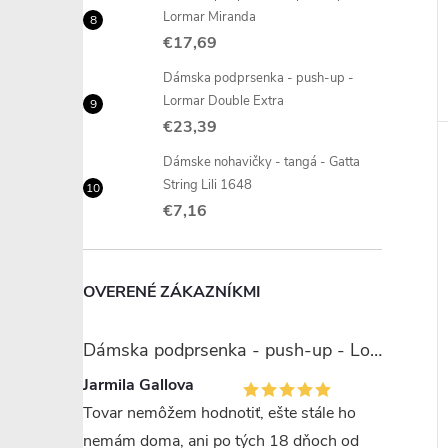
Lormar Miranda
€17,69
Dámska podprsenka - push-up -
Lormar Double Extra
€23,39
Dámske nohavičky - tangá - Gatta
String Lili 1648
€7,16
OVERENÉ ZÁKAZNÍKMI
Dámska podprsenka - push-up - Lormar Miranda
Jarmila Gallova
Tovar nemôžem hodnotiť, ešte stále ho
nemám doma, ani po tých 18 dňoch od