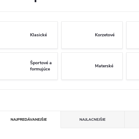
Klasické
Korzetové
Športové a
Materské
formujúce
R
NAJPREDÁVANEJŠIE
NAJLACNEJŠIE
a