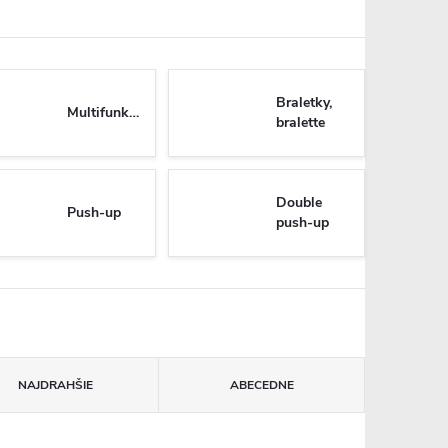
Braletky,
Multifunkčné
bralette
Double
Push-up
push-up
NAJDRAHŠIE
ABECEDNE