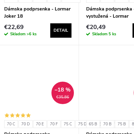
Dámska podprsenka - Lormar
Dámska podprsenka 
Joker 18
vystužená - Lormar
ExtraOrdinary Triang
€22,69
€20,49
DETAIL
Skladom
>6 ks
Skladom
5 ks
–18 %
€35,86
70 C
70 D
70 E
70 F
75 C
75 D
65 B
75 E
70 B
75 F
75 B
80 C