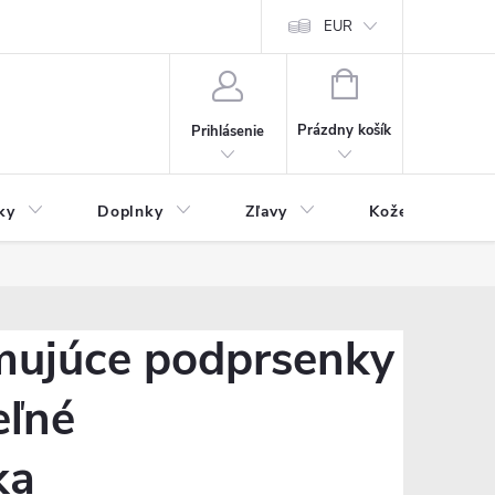
Čo inde nenájdete
Blog
EUR
NÁKUPNÝ
KOŠÍK
Prázdny košík
Prihlásenie
ky
Doplnky
Zľavy
Kožený tovar
mujúce podprsenky
eľné
ka