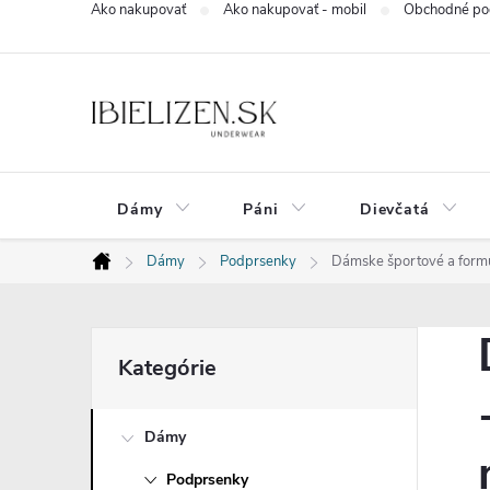
Ako nakupovať
Ako nakupovať - mobil
Obchodné po
Prejsť
na
obsah
Dámy
Páni
Dievčatá
Dámy
Podprsenky
Dámske športové a formu
Domov
B
Preskočiť
Kategórie
kategórie
o
Dámy
č
Podprsenky