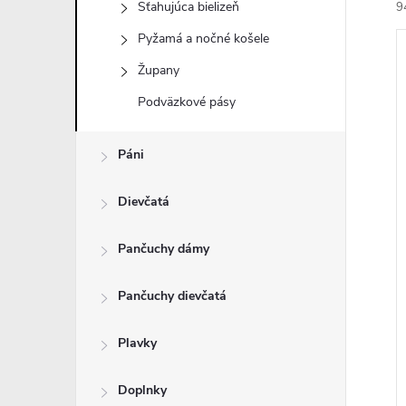
Sťahujúca bielizeň
9
Pyžamá a nočné košele
Župany
Podväzkové pásy
i
Páni
i
Dievčatá
Pančuchy dámy
Pančuchy dievčatá
Plavky
Doplnky