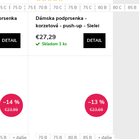
75 C
85 B
75 D
85 C
75 E
85 D
70 B
80 C
90 B
70 C
80 D
90 C
75 B
80 E
75 C
85 C
80 B
85 D
80 C
85 E
85 B
90 
+ ďalšie
prsenka
Dámska podprsenka -
korzetová - push-up - Sielei
1580
€27,29
DETAIL
DETAIL
Skladom
1 ks
–14 %
–13 %
€23,99
€23,69
85 B
70 B
75 B
80 B
85 B
+ ďalšie
+ ďalšie