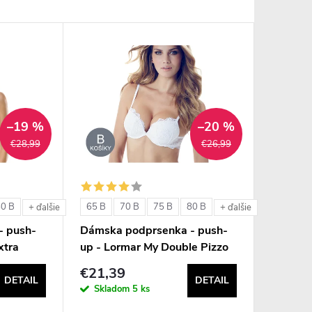
–19 %
–20 %
€28,99
€26,99
80 B
65 B
70 B
75 B
80 B
+ ďalšie
+ ďalšie
- push-
Dámska podprsenka - push-
xtra
up - Lormar My Double Pizzo
€21,39
DETAIL
DETAIL
Skladom
5 ks