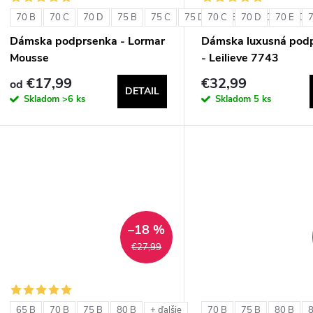
70 B
70 C
70 D
75 B
75 C
75 D
70 C
80 B
70 D
80 C
70 E
80 D
Dámska podprsenka - Lormar
Dámska luxusná pod
Mousse
- Leilieve 7743
€17,99
€32,99
od
DETAIL
Skladom
>6 ks
Skladom
5 ks
–18 %
€27,99
65 B
70 B
75 B
80 B
70 B
75 B
80 B
+ ďalšie