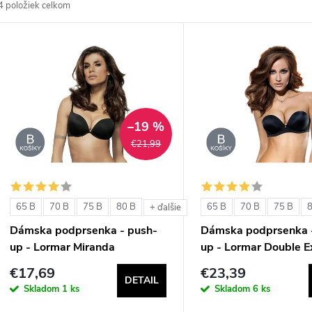
4
položiek celkom
d
V
e
ý
n
p
–19 %
€21,99
e
s
p
p
65 B
70 B
75 B
80 B
65 B
70 B
75 B
+ ďalšie
r
Dámska podprsenka - push-
Dámska podprsenka 
r
up - Lormar Miranda
up - Lormar Double E
o
€17,69
€23,39
o
DETAIL
d
Skladom
1 ks
Skladom
6 ks