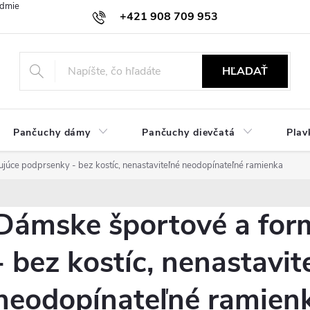
dmienky
Ochrana osobných údajov
Zásady používania cookies
+421 908 709 953
objednavky@ibielizen.sk
HĽADAŤ
Pančuchy dámy
Pančuchy dievčatá
Plav
júce podprsenky - bez kostíc, nenastaviteľné neodopínateľné ramienka
Dámske športové a for
- bez kostíc, nenastavit
neodopínateľné ramien