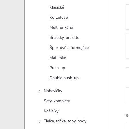
n
Klasické
ý
Korzetové
Multifunkčné
p
Braletky, bralette
a
Športové a formujúce
Materské
n
Push-up
e
Double push-up
l
Nohavičky
Sety, komplety
Košieľky
9
Tielka, trička, topy, body