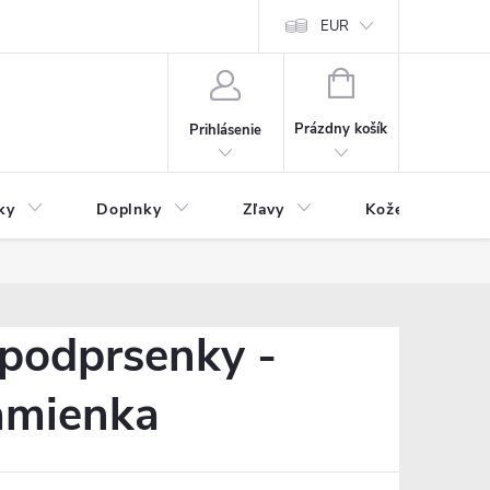
Čo inde nenájdete
Blog
EUR
NÁKUPNÝ
KOŠÍK
Prázdny košík
Prihlásenie
ky
Doplnky
Zľavy
Kožený tovar
podprsenky -
ramienka