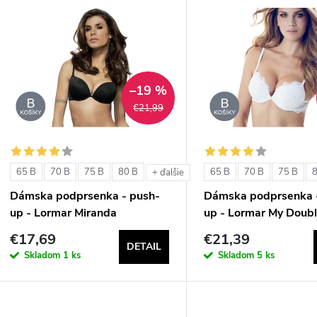
V
e
ý
n
p
–19 %
€21,99
e
s
p
p
65 B
70 B
75 B
80 B
65 B
70 B
75 B
+ ďalšie
r
Dámska podprsenka - push-
Dámska podprsenka 
r
up - Lormar Miranda
up - Lormar My Doubl
o
€17,69
€21,39
o
DETAIL
d
Skladom
1 ks
Skladom
5 ks
d
u