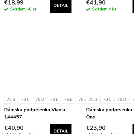
€18,99
€41,90
DETAIL
Skladom
>6 ks
Skladom
4 ks
70 B
70 C
70 D
70 E
75 B
75 C
70 B
75 D
70 C
75 E
70 D
75 F
Dámska podprsenka Viania
Dámska podprsenka 
144457
One
€40,90
€23,90
DETAIL