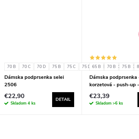
u
k
k
t
t
o
o
v
v
70 B
70 C
70 D
75 B
75 C
75 D
65 B
80 B
70 B
80 C
75 B
80 D
Dámska podprsenka selei
Dámska podprsenka 
2506
korzetová - push-up 
Double Extra Pizzo
€22,90
€23,39
DETAIL
Skladom
4 ks
Skladom
>6 ks