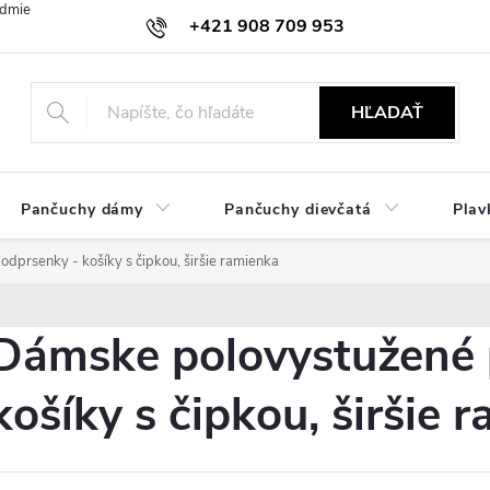
dmienky
Ochrana osobných údajov
Zásady používania cookies
+421 908 709 953
objednavky@ibielizen.sk
HĽADAŤ
Pančuchy dámy
Pančuchy dievčatá
Plav
dprsenky - košíky s čipkou, širšie ramienka
Dámske polovystužené 
košíky s čipkou, širšie 