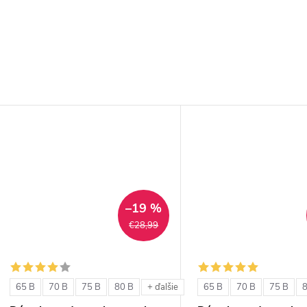
–19 %
€28,99
65 B
70 B
75 B
80 B
65 B
70 B
75 B
+ ďalšie