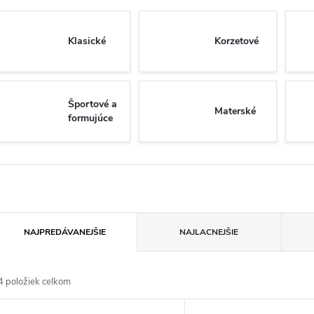
Klasické
Korzetové
Športové a
Materské
formujúce
R
NAJPREDÁVANEJŠIE
NAJLACNEJŠIE
a
4
položiek celkom
d