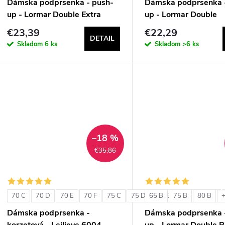
Dámska podprsenka - push-
Dámska podprsenka 
up - Lormar Double Extra
up - Lormar Double
€23,39
€22,29
DETAIL
Skladom
6 ks
Skladom
>6 ks
–18 %
€35,86
70 C
70 D
70 E
70 F
75 C
75 D
65 B
75 E
75 B
75 F
80 B
80 C
+
Dámska podprsenka -
Dámska podprsenka 
korzetová - Leilieve 6004
up - Lormar Double P