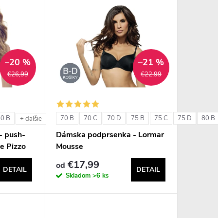
–20 %
–21 %
€26,99
€22,99
80 B
70 B
70 C
70 D
75 B
75 C
75 D
80 B
+ ďalšie
- push-
Dámska podprsenka - Lormar
e Pizzo
Mousse
€17,99
od
DETAIL
DETAIL
Skladom
>6 ks