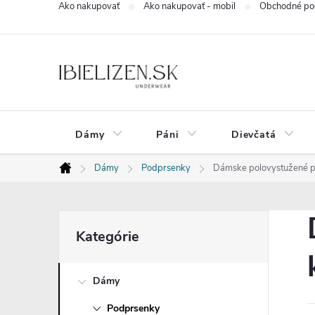
Ako nakupovať
Ako nakupovať - mobil
Obchodné po
Prejsť
na
obsah
Dámy
Páni
Dievčatá
Dámy
Podprsenky
Dámske polovystužené po
Domov
B
Preskočiť
Kategórie
kategórie
o
Dámy
č
Podprsenky