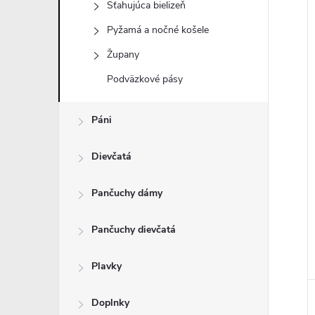
Sťahujúca bielizeň
Pyžamá a nočné košele
Župany
i
Podväzkové pásy
i
Páni
Dievčatá
Pančuchy dámy
Pančuchy dievčatá
Plavky
Doplnky