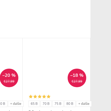
–20 %
–18 %
€27,99
€27,99
80 B
65 B
70 B
75 B
80 B
+ ďalšie
+ ďalšie