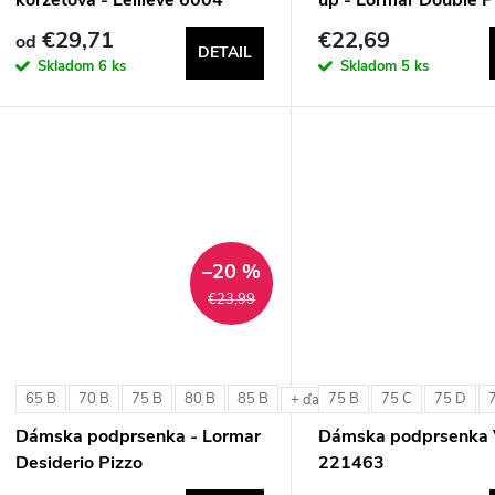
€29,71
€22,69
od
DETAIL
Skladom
6 ks
Skladom
5 ks
–20 %
€23,99
65 B
70 B
75 B
80 B
85 B
75 B
75 C
75 D
+ ďalšie
Dámska podprsenka - Lormar
Dámska podprsenka 
Desiderio Pizzo
221463