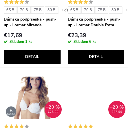
s
e
65 B
70 B
75 B
80 B
65 B
70 B
75 B
80 B
+ ďalšie
+
p
Dámska podprsenka - push-
Dámska podprsenka - push-
p
up - Lormar Miranda
up - Lormar Double Extra
r
€17,69
€23,39
r
Skladom
1 ks
Skladom
6 ks
o
o
DETAIL
DETAIL
d
d
u
u
k
k
t
–20 %
–20 %
t
€26,99
€27,99
o