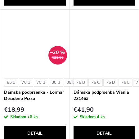
–20 %
€23,99
65 B
70 B
75 B
80 B
85 B
75 B
75 C
75 D
75 E
7
+ ďalšie
Dámska podprsenka - Lormar
Dámska podprsenka Viania
Desiderio Pizzo
221463
€18,99
€41,90
Skladom
>6 ks
Skladom
4 ks
DETAIL
DETAIL