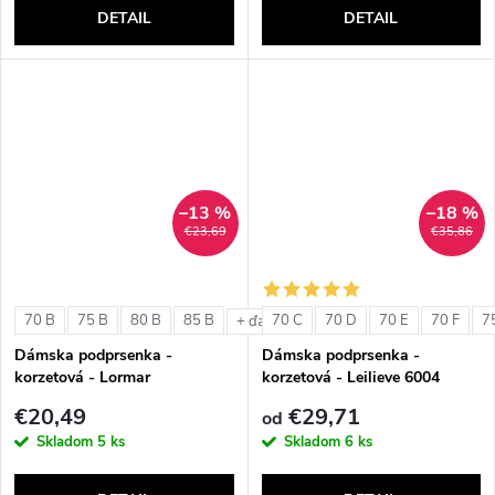
DETAIL
DETAIL
–13 %
–18 %
€23,69
€35,86
70 B
75 B
80 B
85 B
70 C
70 D
70 E
70 F
7
+ ďalšie
Dámska podprsenka -
Dámska podprsenka -
korzetová - Lormar
korzetová - Leilieve 6004
ExtraOrdinary Fascia
€20,49
€29,71
od
Skladom
5 ks
Skladom
6 ks