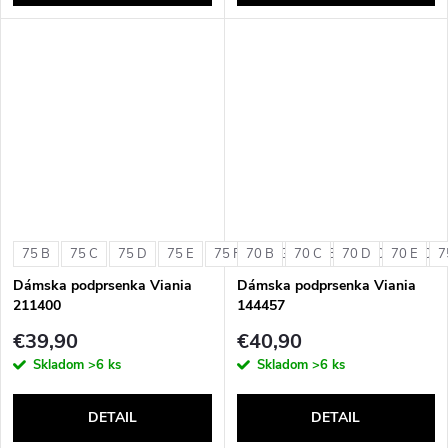
75 B
75 C
75 D
75 E
75 F
70 B
75 G
70 C
80 B
70 D
80 C
70 E
80 D
7
Dámska podprsenka Viania
Dámska podprsenka Viania
211400
144457
€39,90
€40,90
Skladom
>6 ks
Skladom
>6 ks
DETAIL
DETAIL