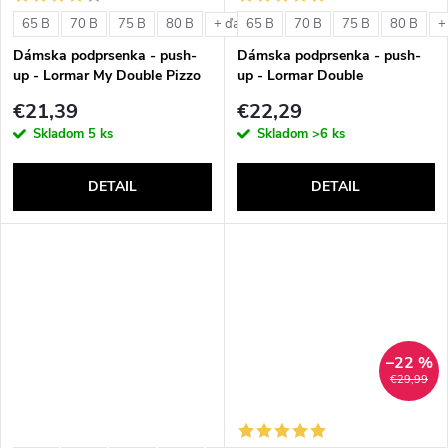
o
v
65 B
70 B
75 B
80 B
65 B
70 B
75 B
80 B
+ ďalšie
+
v
Dámska podprsenka - push-
Dámska podprsenka - push-
up - Lormar My Double Pizzo
up - Lormar Double
€21,39
€22,29
Skladom
5 ks
Skladom
>6 ks
DETAIL
DETAIL
–22 %
€29,99