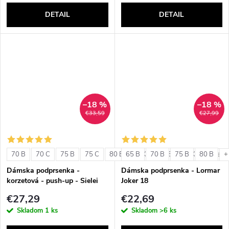
DETAIL
DETAIL
–18 %
–18 %
€33,59
€27,99
70 B
70 C
75 B
75 C
80 B
65 B
80 C
70 B
85 B
75 B
85 C
80 B
+ ďalši
+
Dámska podprsenka -
Dámska podprsenka - Lormar
korzetová - push-up - Sielei
Joker 18
1580
€27,29
€22,69
Skladom
1 ks
Skladom
>6 ks