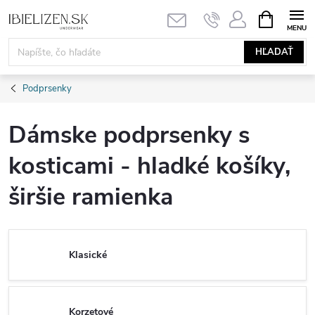
Prejsť
NÁKUPN
KOŠÍK
na
obsah
HĽADAŤ
Podprsenky
Dámske podprsenky s
kosticami - hladké košíky,
širšie ramienka
Klasické
Korzetové