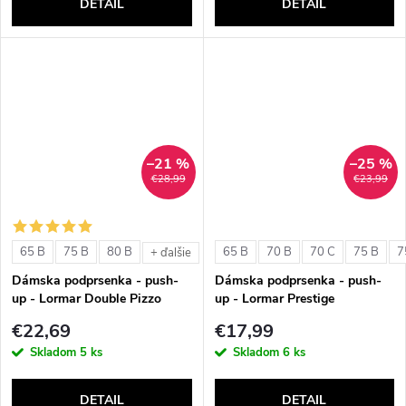
DETAIL
DETAIL
–21 %
–25 %
€28,99
€23,99
65 B
75 B
80 B
65 B
70 B
70 C
75 B
7
+ ďalšie
Dámska podprsenka - push-
Dámska podprsenka - push-
up - Lormar Double Pizzo
up - Lormar Prestige
€22,69
€17,99
Skladom
5 ks
Skladom
6 ks
DETAIL
DETAIL