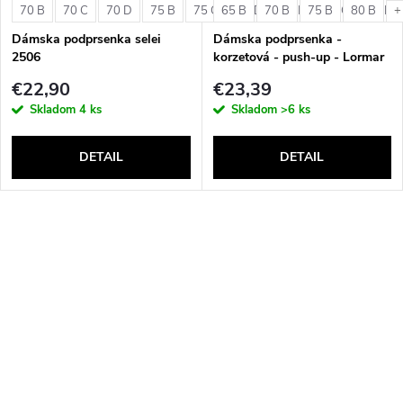
70 B
70 C
70 D
75 B
75 C
65 B
75 D
70 B
80 B
75 B
80 C
80 B
80 D
+
Dámska podprsenka selei
Dámska podprsenka -
2506
korzetová - push-up - Lormar
Double Extra Pizzo
€22,90
€23,39
Skladom
4 ks
Skladom
>6 ks
DETAIL
DETAIL