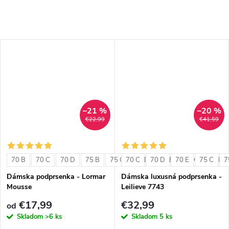
–21 %
–20 %
€22,99
€41,59
70 B
70 C
70 D
75 B
75 C
70 C
75 D
70 D
80 B
70 E
80 C
75 C
80 D
7
Dámska podprsenka - Lormar
Dámska luxusná podprsenka -
Mousse
Leilieve 7743
€17,99
€32,99
od
Skladom
>6 ks
Skladom
5 ks