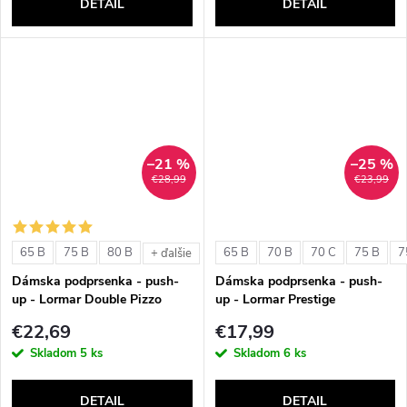
DETAIL
DETAIL
–21 %
–25 %
€28,99
€23,99
65 B
75 B
80 B
65 B
70 B
70 C
75 B
7
+ ďalšie
Dámska podprsenka - push-
Dámska podprsenka - push-
up - Lormar Double Pizzo
up - Lormar Prestige
€22,69
€17,99
Skladom
5 ks
Skladom
6 ks
DETAIL
DETAIL