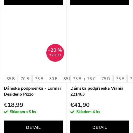
–20 %
€23,99
65 B
70 B
75 B
80 B
85 B
75 B
75 C
75 D
75 E
7
+ ďalšie
Dámska podprsenka - Lormar
Dámska podprsenka Viania
Desiderio Pizzo
221463
€18,99
€41,90
Skladom
>6 ks
Skladom
4 ks
DETAIL
DETAIL