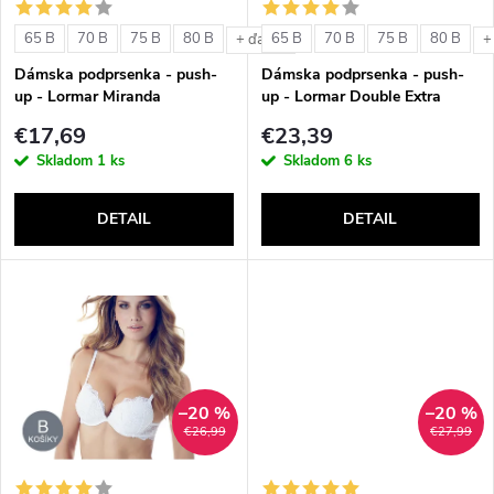
s
e
65 B
70 B
75 B
80 B
65 B
70 B
75 B
80 B
+ ďalšie
+
p
Dámska podprsenka - push-
Dámska podprsenka - push-
p
up - Lormar Miranda
up - Lormar Double Extra
r
€17,69
€23,39
r
Skladom
1 ks
Skladom
6 ks
o
o
DETAIL
DETAIL
d
d
u
u
k
k
t
–20 %
–20 %
t
€26,99
€27,99
o