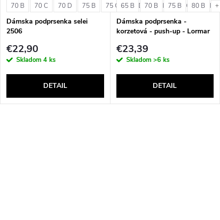
70 B
70 C
70 D
75 B
75 C
65 B
75 D
70 B
80 B
75 B
80 C
80 B
80 D
+
Dámska podprsenka selei
Dámska podprsenka -
2506
korzetová - push-up - Lormar
Double Extra Pizzo
€22,90
€23,39
Skladom
4 ks
Skladom
>6 ks
DETAIL
DETAIL