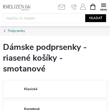
Prejsť
NÁKUPN
KOŠÍK
na
obsah
HĽADAŤ
Podprsenky
Dámske podprsenky -
riasené košíky -
smotanové
Klasické
Korzetové