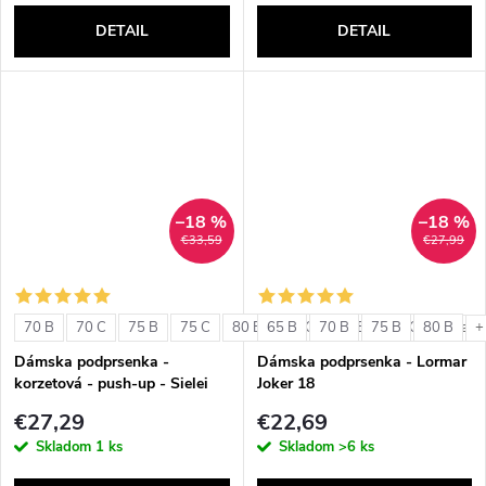
DETAIL
DETAIL
–18 %
–18 %
€33,59
€27,99
70 B
70 C
75 B
75 C
80 B
65 B
80 C
70 B
85 B
75 B
85 C
80 B
+ ďalši
+
Dámska podprsenka -
Dámska podprsenka - Lormar
korzetová - push-up - Sielei
Joker 18
1580
€27,29
€22,69
Skladom
1 ks
Skladom
>6 ks