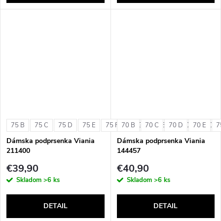
75 B
75 C
75 D
75 E
75 F
70 B
75 G
70 C
80 B
70 D
80 C
70 E
80 D
7
Dámska podprsenka Viania
Dámska podprsenka Viania
211400
144457
€39,90
€40,90
Skladom
>6 ks
Skladom
>6 ks
DETAIL
DETAIL