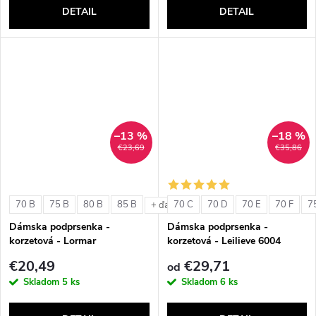
DETAIL
DETAIL
–13 %
–18 %
€23,69
€35,86
70 B
75 B
80 B
85 B
70 C
70 D
70 E
70 F
7
+ ďalšie
Dámska podprsenka -
Dámska podprsenka -
korzetová - Lormar
korzetová - Leilieve 6004
ExtraOrdinary Fascia
€20,49
€29,71
od
Skladom
5 ks
Skladom
6 ks