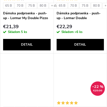
o
v
65 B
70 B
75 B
80 B
65 B
70 B
75 B
80 B
+ ďalšie
+
v
Dámska podprsenka - push-
Dámska podprsenka - push-
up - Lormar My Double Pizzo
up - Lormar Double
€21,39
€22,29
Skladom
5 ks
Skladom
>6 ks
DETAIL
DETAIL
–22 %
€29,99