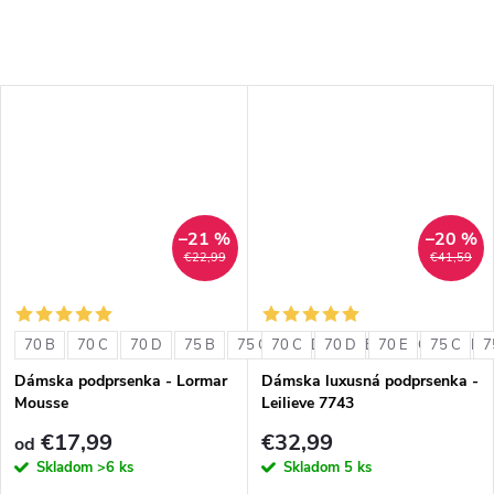
–21 %
–20 %
€22,99
€41,59
70 B
70 C
70 D
75 B
75 C
70 C
75 D
70 D
80 B
70 E
80 C
75 C
80 D
7
Dámska podprsenka - Lormar
Dámska luxusná podprsenka -
Mousse
Leilieve 7743
€17,99
€32,99
od
Skladom
>6 ks
Skladom
5 ks