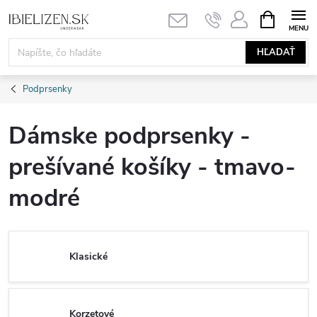
Prejsť
NÁKUPN
KOŠÍK
na
obsah
HĽADAŤ
Podprsenky
Dámske podprsenky -
prešívané košíky - tmavo-
modré
Klasické
Korzetové