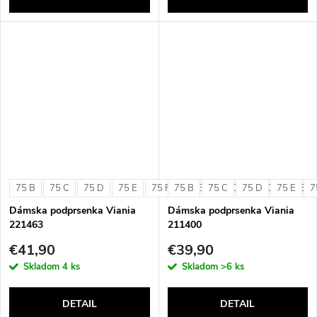
75 B
75 C
75 D
75 E
75 F
75 B
80 B
75 C
80 C
75 D
80 D
75 E
80 E
7
Dámska podprsenka Viania
Dámska podprsenka Viania
221463
211400
€41,90
€39,90
Skladom
4 ks
Skladom
>6 ks
DETAIL
DETAIL