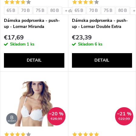
s
e
65 B
70 B
75 B
80 B
65 B
70 B
75 B
80 B
+ ďalšie
+
p
Dámska podprsenka - push-
Dámska podprsenka - push-
p
up - Lormar Miranda
up - Lormar Double Extra
r
€17,69
€23,39
r
Skladom
1 ks
Skladom
6 ks
o
o
DETAIL
DETAIL
d
d
u
u
k
k
t
–20 %
–21 %
t
€26,99
€22,99
o