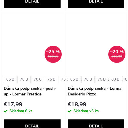
DETAIL
DETAIL
–25 %
–20 %
€23,99
€23,99
65 B
70 B
70 C
75 B
75 C
65 B
80 B
70 B
80 C
75 B
85 B
80 B
8
+ ďalši
Dámska podprsenka - push-
Dámska podprsenka - Lormar
up - Lormar Prestige
Desiderio Pizzo
€17,99
€18,99
Skladom
6 ks
Skladom
>6 ks
DETAIL
DETAIL