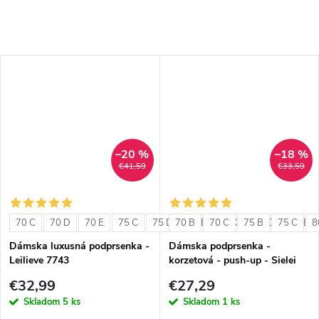
–20 %
–18 %
€41,59
€33,59
70 C
70 D
70 E
75 C
75 D
70 B
75 E
70 C
80 C
75 B
80 D
75 C
80 E
8
Dámska luxusná podprsenka -
Dámska podprsenka -
Leilieve 7743
korzetová - push-up - Sielei
1580
€32,99
€27,29
Skladom
5 ks
Skladom
1 ks