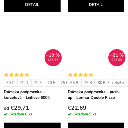
DETAIL
DETAIL
–18 %
–21 %
€35,86
€28,99
70 C
70 D
70 E
70 F
75 C
65 B
75 D
75 B
75 E
80 B
75 F
80 C
+ ďalšie
Dámska podprsenka -
Dámska podprsenka - push-
korzetová - Leilieve 6004
up - Lormar Double Pizzo
€29,71
€22,69
od
Skladom
6 ks
Skladom
5 ks