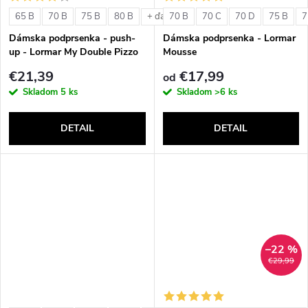
o
v
65 B
70 B
75 B
80 B
70 B
70 C
70 D
75 B
7
+ ďalšie
v
Dámska podprsenka - push-
Dámska podprsenka - Lormar
up - Lormar My Double Pizzo
Mousse
€21,39
€17,99
od
Skladom
5 ks
Skladom
>6 ks
DETAIL
DETAIL
–22 %
€29,99