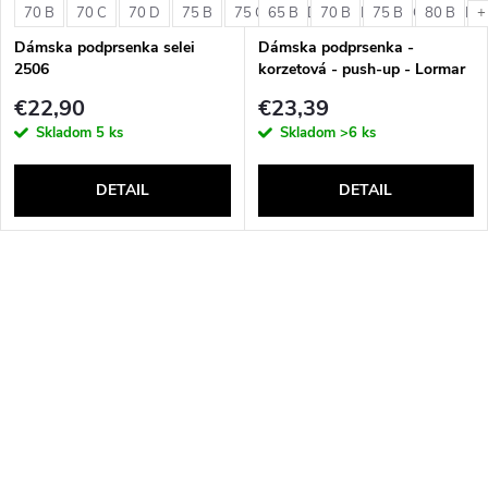
70 B
70 C
70 D
75 B
75 C
65 B
75 D
70 B
80 B
75 B
80 C
80 B
80 D
+
Dámska podprsenka selei
Dámska podprsenka -
2506
korzetová - push-up - Lormar
Double Extra Pizzo
€22,90
€23,39
Skladom
5 ks
Skladom
>6 ks
DETAIL
DETAIL