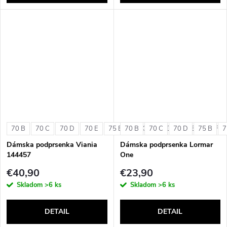
70 B
70 C
70 D
70 E
75 B
70 B
75 C
70 C
75 D
70 D
75 E
75 B
75 F
7
Dámska podprsenka Viania
Dámska podprsenka Lormar
144457
One
€40,90
€23,90
Skladom
>6 ks
Skladom
>6 ks
DETAIL
DETAIL