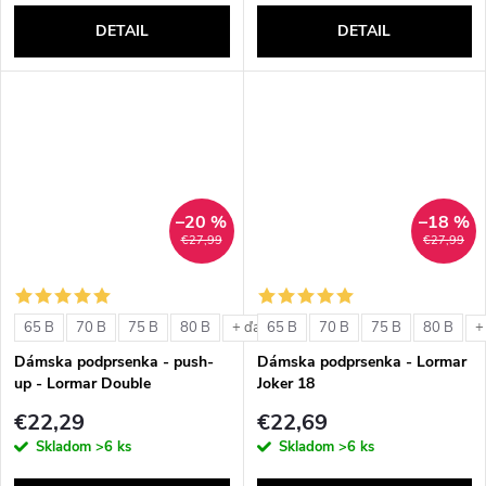
DETAIL
DETAIL
–20 %
–18 %
€27,99
€27,99
65 B
70 B
75 B
80 B
65 B
70 B
75 B
80 B
+ ďalšie
+
Dámska podprsenka - push-
Dámska podprsenka - Lormar
up - Lormar Double
Joker 18
€22,29
€22,69
Skladom
>6 ks
Skladom
>6 ks