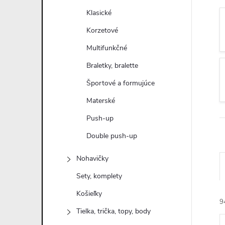
n
Klasické
ý
Korzetové
Multifunkčné
p
Braletky, bralette
a
Športové a formujúce
Materské
n
Push-up
e
Double push-up
l
Nohavičky
Sety, komplety
Košieľky
9
Tielka, trička, topy, body