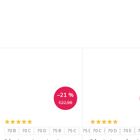
–21 %
€22,99
70 B
70 C
70 D
75 B
75 C
75 D
70 C
80 B
70 D
80 C
70 E
80 D