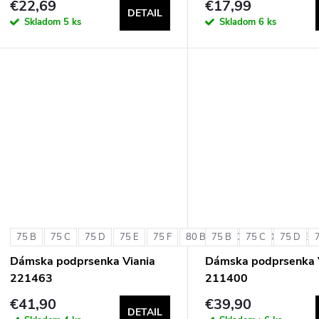
€22,69
€17,99
DETAIL
Skladom
5 ks
Skladom
6 ks
75 B
75 C
75 D
75 E
75 F
80 B
75 B
80 C
75 C
80 D
75 D
80 E
Dámska podprsenka Viania
Dámska podprsenka 
221463
211400
€41,90
€39,90
DETAIL