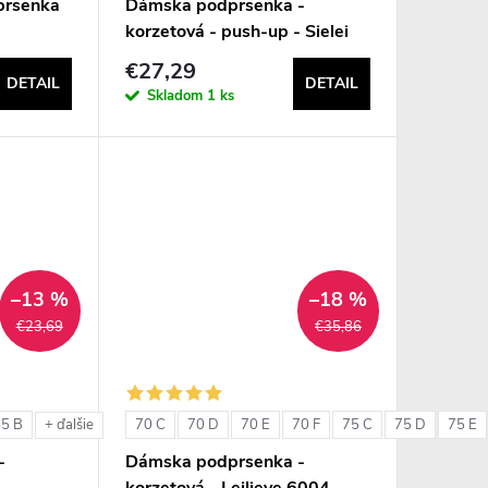
prsenka
Dámska podprsenka -
korzetová - push-up - Sielei
1580
€27,29
DETAIL
DETAIL
Skladom
1 ks
–13 %
–18 %
€23,69
€35,86
85 B
70 C
70 D
70 E
70 F
75 C
75 D
75 E
+ ďalšie
-
Dámska podprsenka -
korzetová - Leilieve 6004