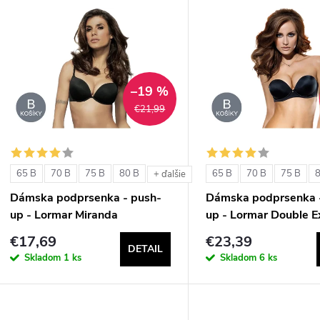
V
e
ý
n
p
–19 %
€21,99
e
s
p
p
65 B
70 B
75 B
80 B
65 B
70 B
75 B
+ ďalšie
r
Dámska podprsenka - push-
Dámska podprsenka 
r
up - Lormar Miranda
up - Lormar Double E
o
€17,69
€23,39
o
DETAIL
d
Skladom
1 ks
Skladom
6 ks
d
u