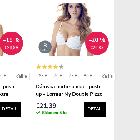
–19 %
–20 %
€28,99
€26,99
80 B
65 B
70 B
75 B
80 B
+ ďalšie
+ ďalšie
- push-
Dámska podprsenka - push-
xtra
up - Lormar My Double Pizzo
€21,39
DETAIL
DETAIL
Skladom
5 ks