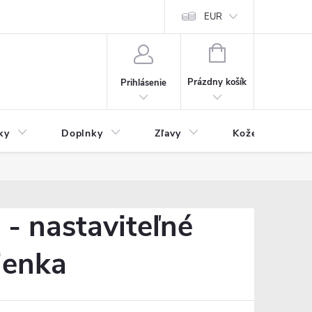
Čo inde nenájdete
Blog
EUR
NÁKUPNÝ
KOŠÍK
Prázdny košík
Prihlásenie
ky
Doplnky
Zľavy
Kožený tovar
- nastaviteľné
ienka