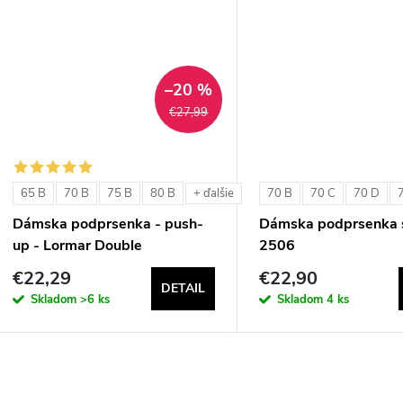
u
k
k
t
t
–20 %
o
€27,99
o
v
v
65 B
70 B
75 B
80 B
70 B
70 C
70 D
+ ďalšie
Dámska podprsenka - push-
Dámska podprsenka s
up - Lormar Double
2506
€22,29
€22,90
DETAIL
Skladom
>6 ks
Skladom
4 ks