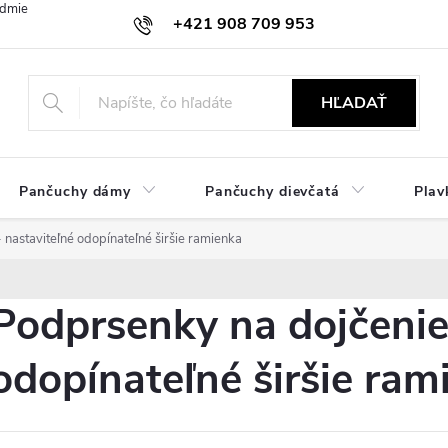
dmienky
Ochrana osobných údajov
Zásady používania cookies
+421 908 709 953
objednavky@ibielizen.sk
HĽADAŤ
Pančuchy dámy
Pančuchy dievčatá
Plav
 nastaviteľné odopínateľné širšie ramienka
Podprsenky na dojčenie 
odopínateľné širšie ram