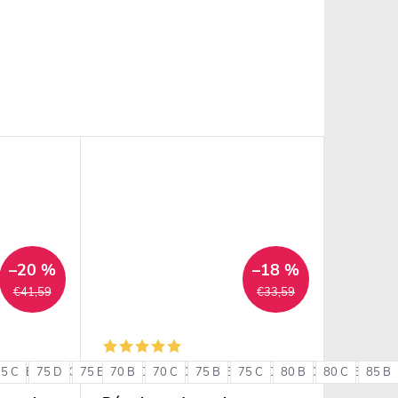
–20 %
–18 %
€41,59
€33,59
75 C
85 B
75 D
85 C
75 E
85 D
70 B
80 C
90 B
70 C
80 D
90 C
75 B
80 E
75 C
85 C
80 B
85 D
80 C
85 E
85 B
90 
+ ďalšie