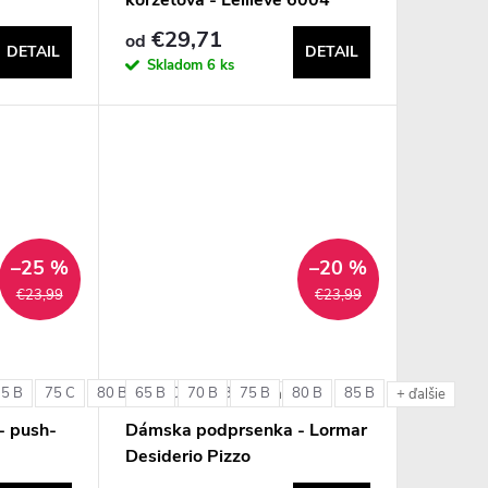
€29,71
od
DETAIL
DETAIL
Skladom
6 ks
–25 %
–20 %
€23,99
€23,99
75 B
75 C
80 B
65 B
80 C
70 B
85 B
75 B
80 B
85 B
+ ďalšie
+ ďalšie
- push-
Dámska podprsenka - Lormar
Desiderio Pizzo