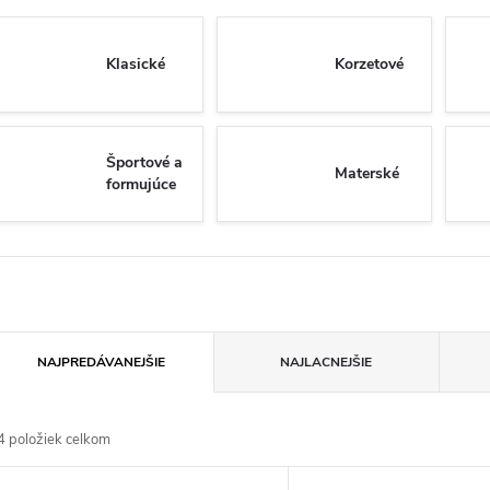
Klasické
Korzetové
Športové a
Materské
formujúce
R
NAJPREDÁVANEJŠIE
NAJLACNEJŠIE
a
4
položiek celkom
d