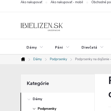
Ako nakupovať
Ako nakupovať - mobil
Obchodné po
Prejsť
na
obsah
Dámy
Páni
Dievčatá
Dámy
Podprsenky
Podprsenky na dojčenie -
Domov
B
Preskočiť
Kategórie
kategórie
o
Dámy
č
Podprsenky