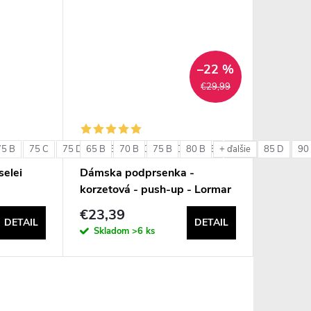
–22 %
€29,99
75 B
75 C
75 D
65 B
80 B
70 B
80 C
75 B
80 D
80 B
85 B
85 C
85 D
90
+ ďalšie
elei
Dámska podprsenka -
korzetová - push-up - Lormar
Double Extra Pizzo
€23,39
DETAIL
DETAIL
Skladom
>6 ks