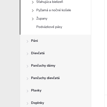
Sťahujúca bielizeň
Pyžamá a nočné košele
Župany
i
Podväzkové pásy
i
Páni
Dievčatá
Pančuchy dámy
Pančuchy dievčatá
Plavky
Doplnky