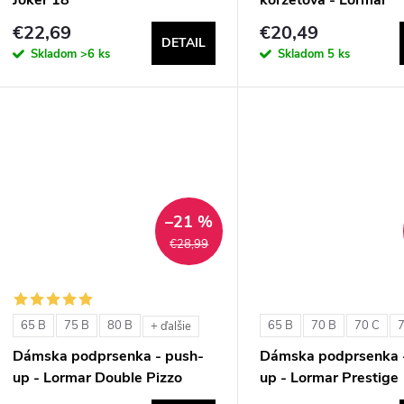
ExtraOrdinary Fascia
€22,69
€20,49
DETAIL
Skladom
>6 ks
Skladom
5 ks
–21 %
€28,99
65 B
75 B
80 B
65 B
70 B
70 C
+ ďalšie
Dámska podprsenka - push-
Dámska podprsenka 
up - Lormar Double Pizzo
up - Lormar Prestige