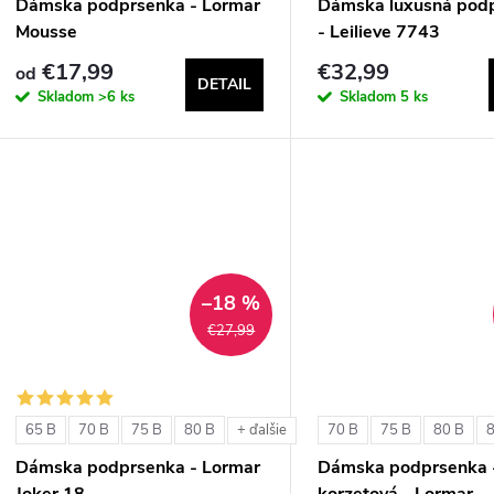
Dámska podprsenka - Lormar
Dámska luxusná pod
Mousse
- Leilieve 7743
€17,99
€32,99
od
DETAIL
Skladom
>6 ks
Skladom
5 ks
–18 %
€27,99
65 B
70 B
75 B
80 B
70 B
75 B
80 B
+ ďalšie
Dámska podprsenka - Lormar
Dámska podprsenka 
Joker 18
korzetová - Lormar