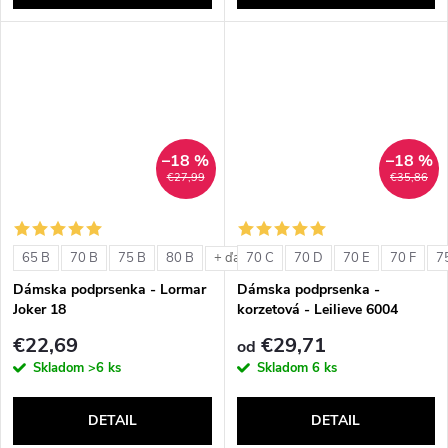
–18 %
–18 %
€27,99
€35,86
65 B
70 B
75 B
80 B
70 C
70 D
70 E
70 F
7
+ ďalšie
Dámska podprsenka - Lormar
Dámska podprsenka -
Joker 18
korzetová - Leilieve 6004
€22,69
€29,71
od
Skladom
>6 ks
Skladom
6 ks
DETAIL
DETAIL