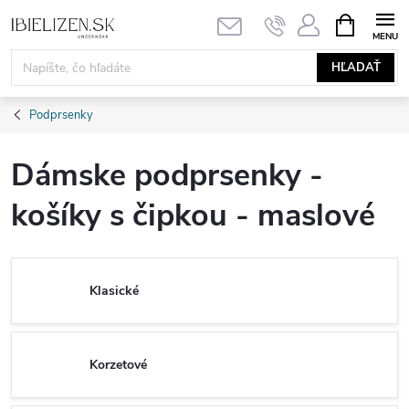
Prejsť
NÁKUPN
KOŠÍK
na
obsah
HĽADAŤ
Podprsenky
Dámske podprsenky -
košíky s čipkou - maslové
Klasické
Korzetové