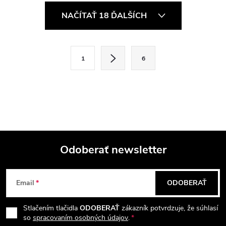
O
NAČÍTAŤ 18 ĎALŠÍCH
v
l
S
1
6
t
á
r
d
á
a
n
k
c
o
i
Odoberať newsletter
v
a
Z
e
n
Email
ODOBERAŤ
p
á
i
e
r
Stlačením tlačidla
ODOBERAŤ
zákazník potvrdzuje, že súhlasí
p
so
spracovaním osobných údajov
.