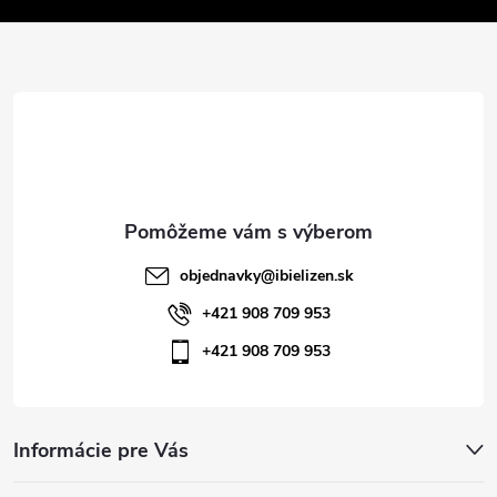
v
ä
k
t
y
v
i
ý
e
p
i
objednavky
@
ibielizen.sk
s
+421 908 709 953
+421 908 709 953
u
Informácie pre Vás