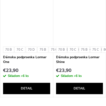
70 B
70 C
70 D
75 B
75 C
70 B
75 D
70 C
80 B
75 B
80 C
75 C
80 D
8
Dámska podprsenka Lormar
Dámska podprsenka Lormar
One
Shine
€23,90
€23,90
Skladom
>6 ks
Skladom
>6 ks
DETAIL
DETAIL