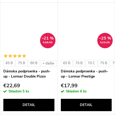
–21 %
–25 %
€28,99
€23,99
65 B
75 B
80 B
65 B
70 B
70 C
75 B
7
+ ďalšie
Dámska podprsenka - push-
Dámska podprsenka - push-
up - Lormar Double Pizzo
up - Lormar Prestige
€22,69
€17,99
Skladom
5 ks
Skladom
6 ks
DETAIL
DETAIL