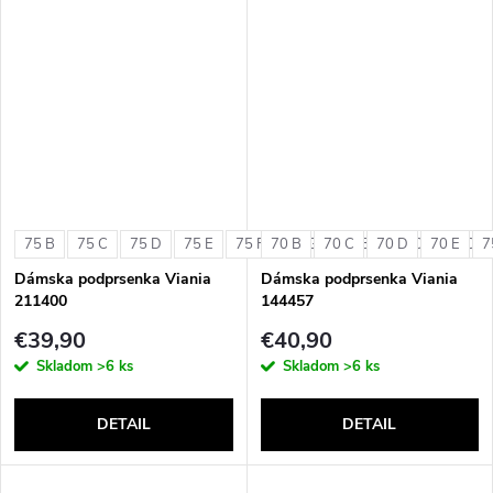
75 B
75 C
75 D
75 E
75 F
70 B
75 G
70 C
80 B
70 D
80 C
70 E
80 D
7
Dámska podprsenka Viania
Dámska podprsenka Viania
211400
144457
€39,90
€40,90
Skladom
>6 ks
Skladom
>6 ks
DETAIL
DETAIL