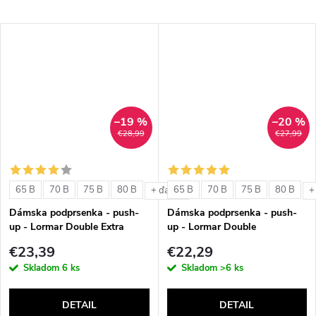
–19 %
–20 %
€28,99
€27,99
65 B
70 B
75 B
80 B
65 B
70 B
75 B
80 B
+ ďalšie
+
Dámska podprsenka - push-
Dámska podprsenka - push-
up - Lormar Double Extra
up - Lormar Double
€23,39
€22,29
Skladom
6 ks
Skladom
>6 ks
DETAIL
DETAIL