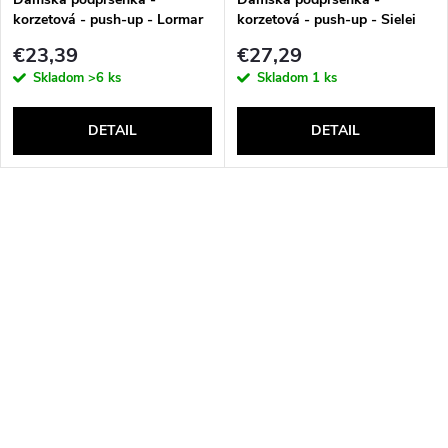
korzetová - push-up - Lormar
korzetová - push-up - Sielei
Double Extra Pizzo
1580
€23,39
€27,29
Skladom
>6 ks
Skladom
1 ks
DETAIL
DETAIL