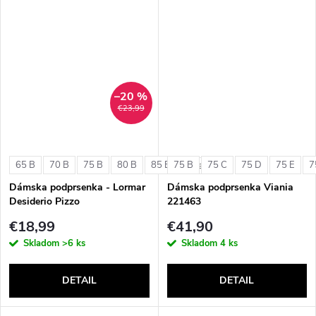
–20 %
€23,99
65 B
70 B
75 B
80 B
85 B
75 B
75 C
75 D
75 E
7
+ ďalšie
Dámska podprsenka - Lormar
Dámska podprsenka Viania
Desiderio Pizzo
221463
€18,99
€41,90
Skladom
>6 ks
Skladom
4 ks
DETAIL
DETAIL