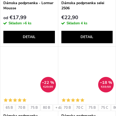
v
Dámska podprsenka - Lormar
Dámska podprsenka selei
Mousse
2506
€17,99
€22,90
od
Skladom
>6 ks
Skladom
4 ks
DETAIL
DETAIL
–22 %
–18 %
€29,99
€33,59
65 B
70 B
75 B
80 B
70 B
70 C
75 B
75 C
8
+ ďalšie
Dámska podprsenka -
Dámska podprsenka -