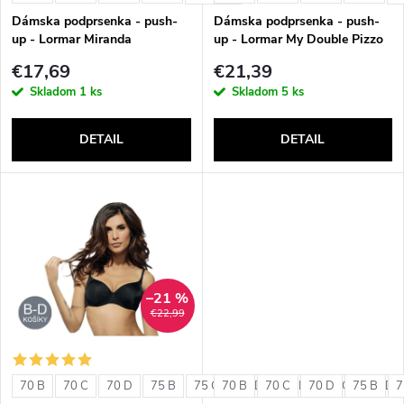
e
p
Dámska podprsenka - push-
Dámska podprsenka - push-
p
up - Lormar Miranda
up - Lormar My Double Pizzo
r
€17,69
€21,39
r
Skladom
1 ks
Skladom
5 ks
o
o
DETAIL
DETAIL
d
d
u
u
k
k
t
–21 %
t
€22,99
o
o
v
70 B
70 C
70 D
75 B
75 C
70 B
75 D
70 C
80 B
70 D
80 C
75 B
80 D
7