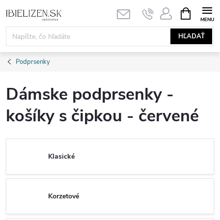
Prejsť
NÁKUPN
KOŠÍK
na
obsah
HĽADAŤ
Podprsenky
Dámske podprsenky -
košíky s čipkou - červené
Klasické
Korzetové