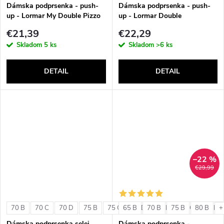
v
Dámska podprsenka - push-
Dámska podprsenka - push-
up - Lormar My Double Pizzo
up - Lormar Double
€21,39
€22,29
Skladom
5 ks
Skladom
>6 ks
DETAIL
DETAIL
–22 %
€29,99
70 B
70 C
70 D
75 B
75 C
65 B
75 D
70 B
80 B
75 B
80 C
80 B
80 D
+
Dámska podprsenka selei
Dámska podprsenka -