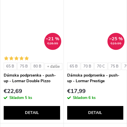
–21 %
–25 %
€28,99
€23,99
65 B
75 B
80 B
65 B
70 B
70 C
75 B
7
+ ďalšie
Dámska podprsenka - push-
Dámska podprsenka - push-
up - Lormar Double Pizzo
up - Lormar Prestige
€22,69
€17,99
Skladom
5 ks
Skladom
6 ks
DETAIL
DETAIL