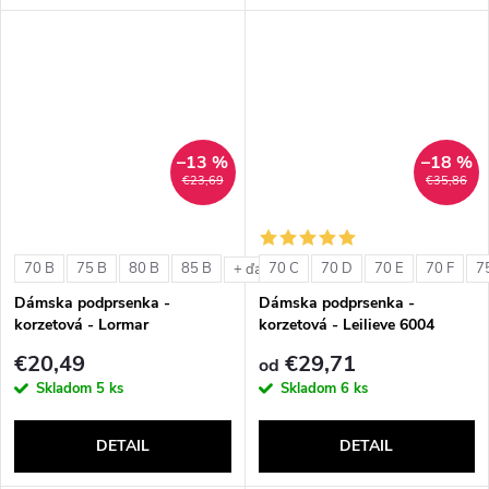
–13 %
–18 %
€23,69
€35,86
70 B
75 B
80 B
85 B
70 C
70 D
70 E
70 F
7
+ ďalšie
Dámska podprsenka -
Dámska podprsenka -
korzetová - Lormar
korzetová - Leilieve 6004
ExtraOrdinary Fascia
€20,49
€29,71
od
Skladom
5 ks
Skladom
6 ks
DETAIL
DETAIL