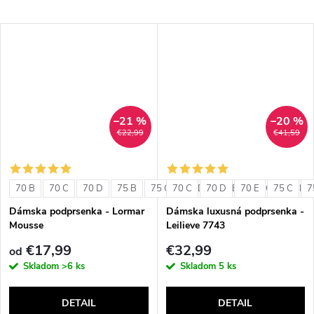
–21 %
–20 %
€22,99
€41,59
70 B
70 C
70 D
75 B
75 C
70 C
75 D
70 D
80 B
70 E
80 C
75 C
80 D
7
Dámska podprsenka - Lormar
Dámska luxusná podprsenka -
Mousse
Leilieve 7743
€17,99
€32,99
od
Skladom
>6 ks
Skladom
5 ks
DETAIL
DETAIL