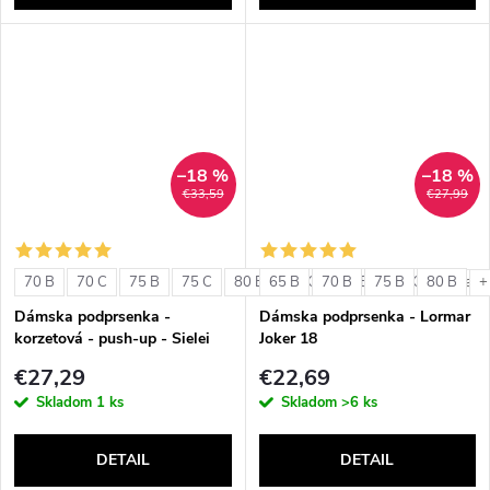
–18 %
–18 %
€33,59
€27,99
70 B
70 C
75 B
75 C
80 B
65 B
80 C
70 B
85 B
75 B
85 C
80 B
+ ďalši
+
Dámska podprsenka -
Dámska podprsenka - Lormar
korzetová - push-up - Sielei
Joker 18
1580
€27,29
€22,69
Skladom
1 ks
Skladom
>6 ks
DETAIL
DETAIL