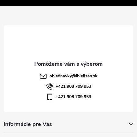
v
ä
k
t
y
v
i
ý
e
p
i
objednavky
@
ibielizen.sk
s
+421 908 709 953
+421 908 709 953
u
Informácie pre Vás