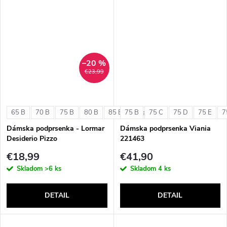
–20 %
€23,99
65 B
70 B
75 B
80 B
85 B
75 B
75 C
75 D
75 E
7
+ ďalšie
Dámska podprsenka - Lormar
Dámska podprsenka Viania
Desiderio Pizzo
221463
€18,99
€41,90
Skladom
>6 ks
Skladom
4 ks
DETAIL
DETAIL