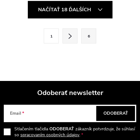
O
NAČÍTAŤ 18 ĎALŠÍCH
v
l
S
1
6
t
á
r
d
á
a
n
k
c
o
i
Odoberať newsletter
v
a
Z
e
n
Email
ODOBERAŤ
p
á
i
e
r
Stlačením tlačidla
ODOBERAŤ
zákazník potvrdzuje, že súhlasí
p
so
spracovaním osobných údajov
.