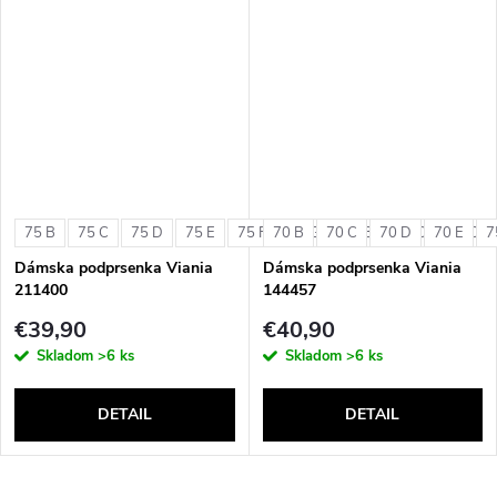
75 B
75 C
75 D
75 E
75 F
70 B
75 G
70 C
80 B
70 D
80 C
70 E
80 D
7
Dámska podprsenka Viania
Dámska podprsenka Viania
211400
144457
€39,90
€40,90
Skladom
>6 ks
Skladom
>6 ks
DETAIL
DETAIL