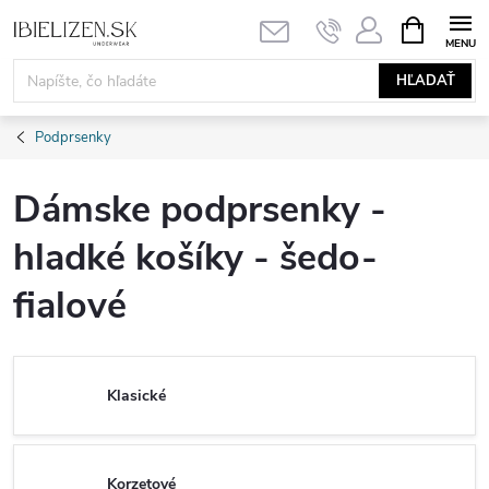
Prejsť
NÁKUPN
KOŠÍK
na
obsah
HĽADAŤ
Podprsenky
Dámske podprsenky -
hladké košíky - šedo-
fialové
Klasické
Korzetové