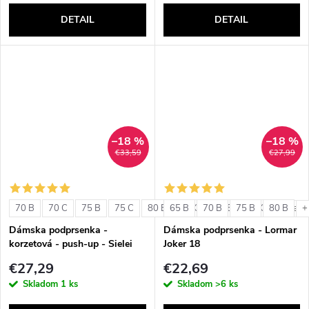
DETAIL
DETAIL
–18 %
–18 %
€33,59
€27,99
70 B
70 C
75 B
75 C
80 B
65 B
80 C
70 B
85 B
75 B
85 C
80 B
+ ďalši
+
Dámska podprsenka -
Dámska podprsenka - Lormar
korzetová - push-up - Sielei
Joker 18
1580
€27,29
€22,69
Skladom
1 ks
Skladom
>6 ks