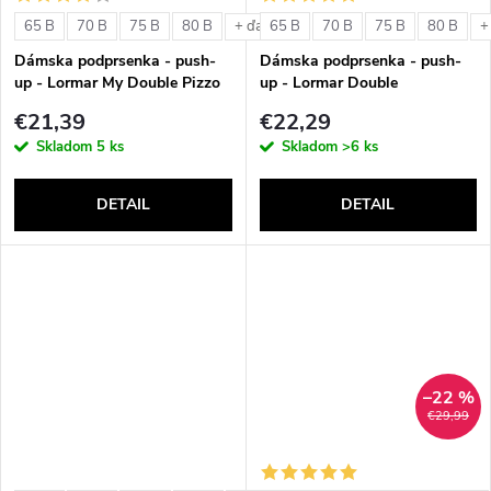
o
v
65 B
70 B
75 B
80 B
65 B
70 B
75 B
80 B
+ ďalšie
+
v
Dámska podprsenka - push-
Dámska podprsenka - push-
up - Lormar My Double Pizzo
up - Lormar Double
€21,39
€22,29
Skladom
5 ks
Skladom
>6 ks
DETAIL
DETAIL
–22 %
€29,99