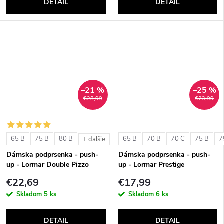
DETAIL
DETAIL
–21 %
–25 %
€28,99
€23,99
65 B
75 B
80 B
65 B
70 B
70 C
75 B
7
+ ďalšie
Dámska podprsenka - push-
Dámska podprsenka - push-
up - Lormar Double Pizzo
up - Lormar Prestige
€22,69
€17,99
Skladom
5 ks
Skladom
6 ks
DETAIL
DETAIL