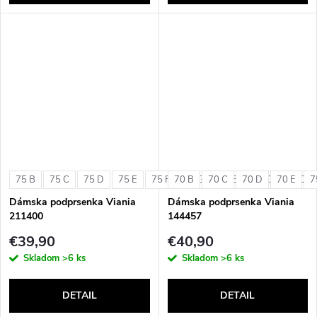
75 B
75 C
75 D
75 E
75 F
70 B
75 G
70 C
80 B
70 D
80 C
70 E
80 D
7
Dámska podprsenka Viania
Dámska podprsenka Viania
211400
144457
€39,90
€40,90
Skladom
>6 ks
Skladom
>6 ks
DETAIL
DETAIL