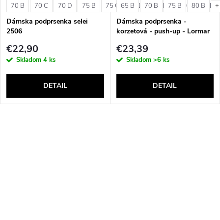
70 B
70 C
70 D
75 B
75 C
65 B
75 D
70 B
80 B
75 B
80 C
80 B
80 D
+
Dámska podprsenka selei
Dámska podprsenka -
2506
korzetová - push-up - Lormar
Double Extra Pizzo
€22,90
€23,39
Skladom
4 ks
Skladom
>6 ks
DETAIL
DETAIL