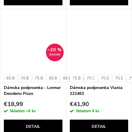
–20 %
€23,99
65 B
70 B
75 B
80 B
85 B
75 B
75 C
75 D
75 E
7
+ ďalšie
Dámska podprsenka - Lormar
Dámska podprsenka Viania
Desiderio Pizzo
221463
€18,99
€41,90
Skladom
>6 ks
Skladom
4 ks
DETAIL
DETAIL