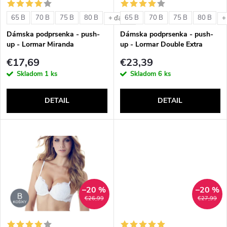
s
e
65 B
70 B
75 B
80 B
65 B
70 B
75 B
80 B
+ ďalšie
+
p
Dámska podprsenka - push-
Dámska podprsenka - push-
p
up - Lormar Miranda
up - Lormar Double Extra
r
€17,69
€23,39
r
Skladom
1 ks
Skladom
6 ks
o
o
DETAIL
DETAIL
d
d
u
u
k
k
t
–20 %
–20 %
t
€26,99
€27,99
o