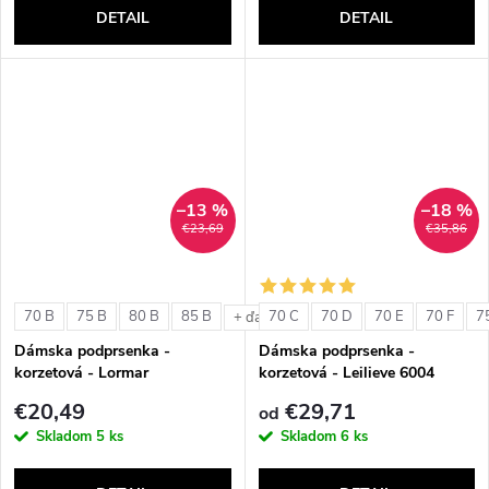
DETAIL
DETAIL
–13 %
–18 %
€23,69
€35,86
70 B
75 B
80 B
85 B
70 C
70 D
70 E
70 F
7
+ ďalšie
Dámska podprsenka -
Dámska podprsenka -
korzetová - Lormar
korzetová - Leilieve 6004
ExtraOrdinary Fascia
€20,49
€29,71
od
Skladom
5 ks
Skladom
6 ks