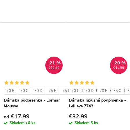
–21 %
–20 %
€22,99
€41,59
70 B
70 C
70 D
75 B
75 C
70 C
75 D
70 D
80 B
70 E
80 C
75 C
80 D
7
Dámska podprsenka - Lormar
Dámska luxusná podprsenka -
Mousse
Leilieve 7743
€17,99
€32,99
od
Skladom
>6 ks
Skladom
5 ks