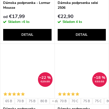
v
Dámska podprsenka - Lormar
Dámska podprsenka selei
Mousse
2506
€17,99
€22,90
od
Skladom
>6 ks
Skladom
4 ks
DETAIL
DETAIL
–22 %
–18 %
€29,99
€33,59
65 B
70 B
75 B
80 B
70 B
70 C
75 B
75 C
8
+ ďalšie
Dámska podprsenka -
Dámska podprsenka -