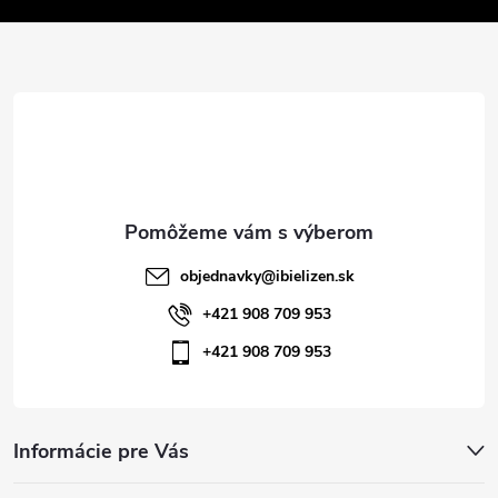
v
ä
k
t
y
v
i
ý
e
p
i
objednavky
@
ibielizen.sk
s
+421 908 709 953
+421 908 709 953
u
Informácie pre Vás