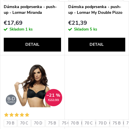
e
p
Dámska podprsenka - push-
Dámska podprsenka - push-
p
up - Lormar Miranda
up - Lormar My Double Pizzo
r
€17,69
€21,39
r
Skladom
1 ks
Skladom
5 ks
o
o
DETAIL
DETAIL
d
d
u
u
k
k
t
–21 %
t
€22,99
o
o
v
70 B
70 C
70 D
75 B
75 C
70 B
75 D
70 C
80 B
70 D
80 C
75 B
80 D
7