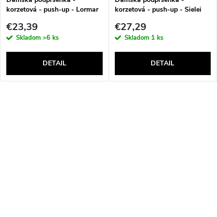
korzetová - push-up - Lormar
korzetová - push-up - Sielei
Double Extra Pizzo
1580
€23,39
€27,29
Skladom
>6 ks
Skladom
1 ks
DETAIL
DETAIL