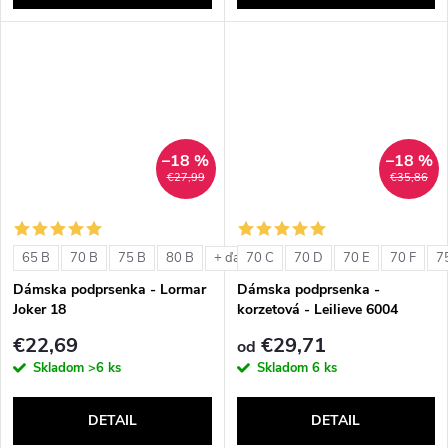
–18 %
–18 %
€27,99
€35,86
65 B
70 B
75 B
80 B
70 C
70 D
70 E
70 F
7
+ ďalšie
Dámska podprsenka - Lormar
Dámska podprsenka -
Joker 18
korzetová - Leilieve 6004
€22,69
€29,71
od
Skladom
>6 ks
Skladom
6 ks
DETAIL
DETAIL