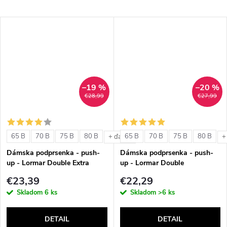
–19 %
–20 %
€28,99
€27,99
65 B
70 B
75 B
80 B
65 B
70 B
75 B
80 B
+ ďalšie
+
Dámska podprsenka - push-
Dámska podprsenka - push-
up - Lormar Double Extra
up - Lormar Double
€23,39
€22,29
Skladom
6 ks
Skladom
>6 ks
DETAIL
DETAIL