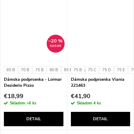
–20 %
€23,99
65 B
70 B
75 B
80 B
85 B
75 B
75 C
75 D
75 E
7
+ ďalšie
Dámska podprsenka - Lormar
Dámska podprsenka Viania
Desiderio Pizzo
221463
€18,99
€41,90
Skladom
>6 ks
Skladom
4 ks
DETAIL
DETAIL