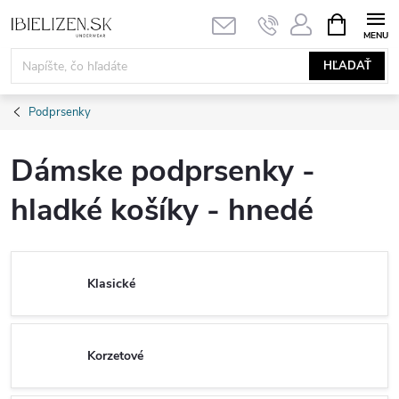
Prejsť
NÁKUPN
KOŠÍK
na
obsah
HĽADAŤ
Podprsenky
Dámske podprsenky -
hladké košíky - hnedé
Klasické
Korzetové