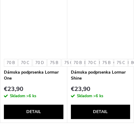
70 B
70 C
70 D
75 B
75 C
70 B
75 D
70 C
80 B
75 B
80 C
75 C
80 D
8
Dámska podprsenka Lormar
Dámska podprsenka Lormar
One
Shine
€23,90
€23,90
Skladom
>6 ks
Skladom
>6 ks
DETAIL
DETAIL