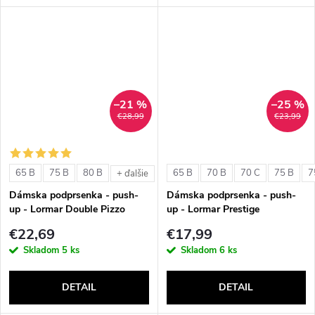
–21 %
–25 %
€28,99
€23,99
65 B
75 B
80 B
65 B
70 B
70 C
75 B
7
+ ďalšie
Dámska podprsenka - push-
Dámska podprsenka - push-
up - Lormar Double Pizzo
up - Lormar Prestige
€22,69
€17,99
Skladom
5 ks
Skladom
6 ks
DETAIL
DETAIL