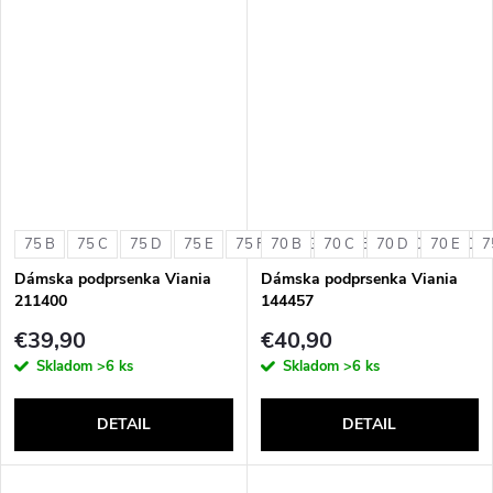
75 B
75 C
75 D
75 E
75 F
70 B
75 G
70 C
80 B
70 D
80 C
70 E
80 D
7
Dámska podprsenka Viania
Dámska podprsenka Viania
211400
144457
€39,90
€40,90
Skladom
>6 ks
Skladom
>6 ks
DETAIL
DETAIL