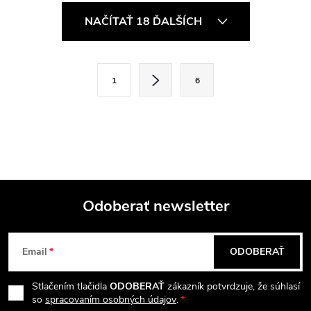
O
NAČÍTAŤ 18 ĎALŠÍCH
v
l
S
1
6
t
á
r
d
á
a
n
k
c
o
i
Odoberať newsletter
v
a
Z
e
n
Email
ODOBERAŤ
p
á
i
e
r
Stlačením tlačidla
ODOBERAŤ
zákazník potvrdzuje, že súhlasí
p
so
spracovaním osobných údajov
.