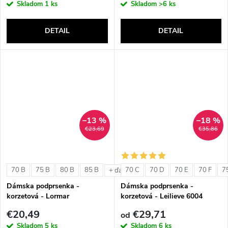
Skladom
1 ks
Skladom
>6 ks
DETAIL
DETAIL
–13 %
–18 %
€23,69
€35,86
70 B
75 B
80 B
85 B
70 C
70 D
70 E
70 F
7
+ ďalšie
Dámska podprsenka -
Dámska podprsenka -
korzetová - Lormar
korzetová - Leilieve 6004
ExtraOrdinary Fascia
€20,49
€29,71
od
Skladom
5 ks
Skladom
6 ks