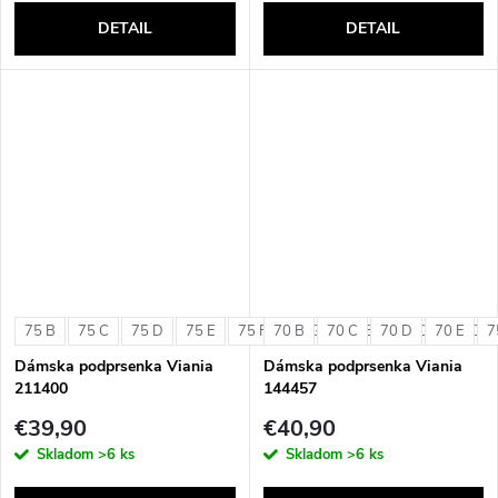
DETAIL
DETAIL
75 B
75 C
75 D
75 E
75 F
70 B
75 G
70 C
80 B
70 D
80 C
70 E
80 D
7
Dámska podprsenka Viania
Dámska podprsenka Viania
211400
144457
€39,90
€40,90
Skladom
>6 ks
Skladom
>6 ks