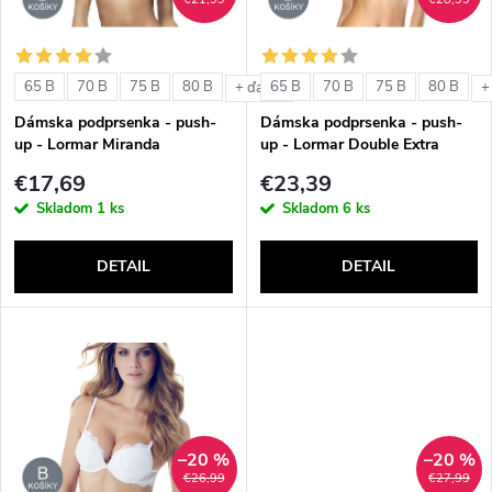
i
i
s
e
65 B
70 B
75 B
80 B
65 B
70 B
75 B
80 B
+ ďalšie
+
p
Dámska podprsenka - push-
Dámska podprsenka - push-
p
up - Lormar Miranda
up - Lormar Double Extra
r
€17,69
€23,39
r
Skladom
1 ks
Skladom
6 ks
o
o
DETAIL
DETAIL
d
d
u
u
k
k
t
–20 %
–20 %
t
€26,99
€27,99