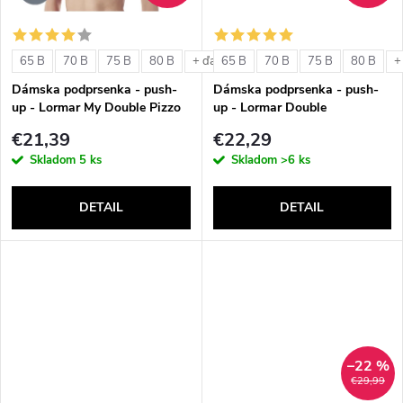
o
o
v
65 B
70 B
75 B
80 B
65 B
70 B
75 B
80 B
+ ďalšie
+
v
Dámska podprsenka - push-
Dámska podprsenka - push-
up - Lormar My Double Pizzo
up - Lormar Double
€21,39
€22,29
Skladom
5 ks
Skladom
>6 ks
DETAIL
DETAIL
–22 %
€29,99