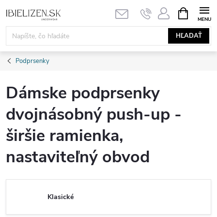
Prejsť
NÁKUPN
KOŠÍK
na
obsah
HĽADAŤ
Podprsenky
Dámske podprsenky
dvojnásobný push-up -
širšie ramienka,
nastaviteľný obvod
Klasické