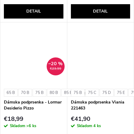
DETAIL
DETAIL
–20 %
€23,99
65 B
70 B
75 B
80 B
85 B
75 B
75 C
75 D
75 E
7
+ ďalšie
Dámska podprsenka - Lormar
Dámska podprsenka Viania
Desiderio Pizzo
221463
€18,99
€41,90
Skladom
>6 ks
Skladom
4 ks