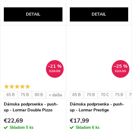
DETAIL
DETAIL
–21 %
–25 %
€28,99
€23,99
65 B
75 B
80 B
65 B
70 B
70 C
75 B
7
+ ďalšie
Dámska podprsenka - push-
Dámska podprsenka - push-
up - Lormar Double Pizzo
up - Lormar Prestige
€22,69
€17,99
Skladom
5 ks
Skladom
6 ks