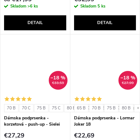
Skladom
>6 ks
Skladom
5 ks
DETAIL
DETAIL
–18 %
–18 %
€33,59
€27,99
70 B
70 C
75 B
75 C
80 B
65 B
80 C
70 B
85 B
75 B
85 C
80 B
+ ďalši
+
Dámska podprsenka -
Dámska podprsenka - Lormar
korzetová - push-up - Sielei
Joker 18
1580
€27,29
€22,69