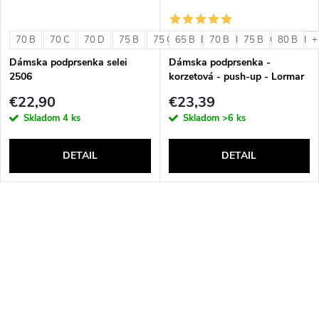
70 B
70 C
70 D
75 B
75 C
65 B
75 D
70 B
80 B
75 B
80 C
80 B
80 D
+
Dámska podprsenka selei
Dámska podprsenka -
2506
korzetová - push-up - Lormar
Double Extra Pizzo
€22,90
€23,39
Skladom
4 ks
Skladom
>6 ks
DETAIL
DETAIL