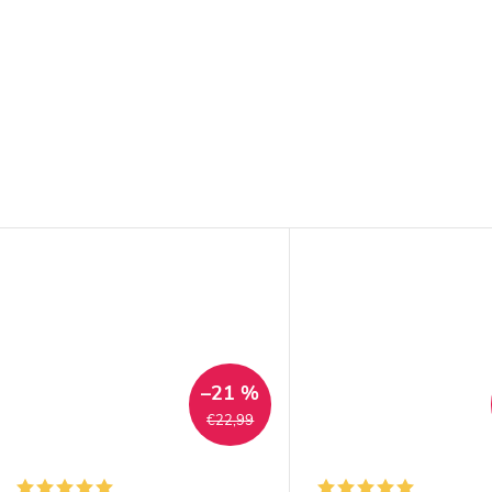
–21 %
€22,99