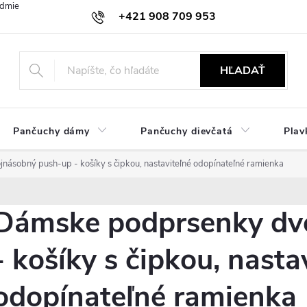
dmienky
Ochrana osobných údajov
Zásady používania cookies
+421 908 709 953
objednavky@ibielizen.sk
HĽADAŤ
Pančuchy dámy
Pančuchy dievčatá
Plav
ásobný push-up - košíky s čipkou, nastaviteľné odopínateľné ramienka
Dámske podprsenky dv
- košíky s čipkou, nasta
odopínateľné ramienka