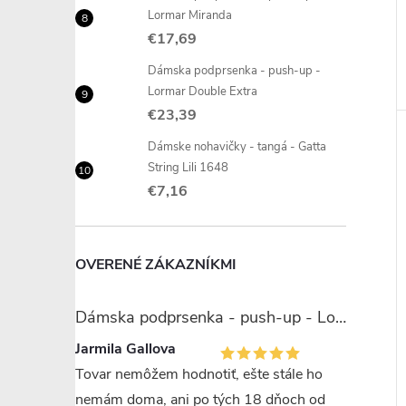
Lormar Miranda
€17,69
Dámska podprsenka - push-up -
Lormar Double Extra
€23,39
Dámske nohavičky - tangá - Gatta
String Lili 1648
€7,16
OVERENÉ ZÁKAZNÍKMI
Dámska podprsenka - push-up - Lormar Miranda
Jarmila Gallova
Tovar nemôžem hodnotiť, ešte stále ho
nemám doma, ani po tých 18 dňoch od