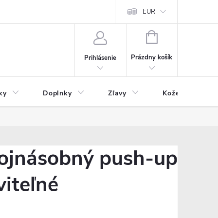
Čo inde nenájdete
Blog
EUR
NÁKUPNÝ
KOŠÍK
Prázdny košík
Prihlásenie
ky
Doplnky
Zľavy
Kožený tovar
ojnásobný push-up
viteľné