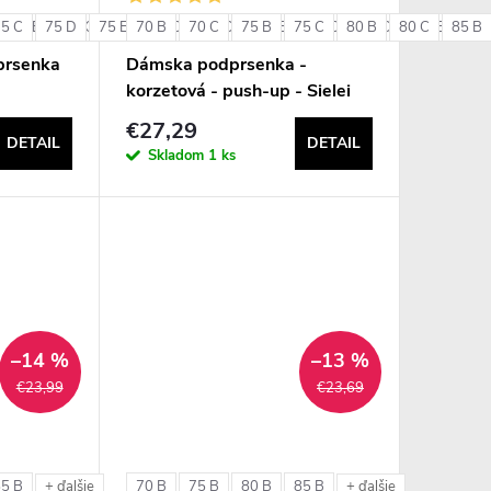
75 C
85 B
75 D
85 C
75 E
85 D
70 B
80 C
90 B
70 C
80 D
90 C
75 B
80 E
75 C
85 C
80 B
85 D
80 C
85 E
85 B
90 
+ ďalšie
prsenka
Dámska podprsenka -
korzetová - push-up - Sielei
1580
€27,29
DETAIL
DETAIL
Skladom
1 ks
–14 %
–13 %
€23,99
€23,69
85 B
70 B
75 B
80 B
85 B
+ ďalšie
+ ďalšie