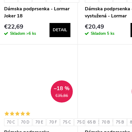
Dámska podprsenka - Lormar
Dámska podprsenka 
Joker 18
vystužená - Lormar
ExtraOrdinary Triang
€22,69
€20,49
DETAIL
Skladom
>6 ks
Skladom
5 ks
–18 %
€35,86
70 C
70 D
70 E
70 F
75 C
75 D
65 B
75 E
70 B
75 F
75 B
80 C