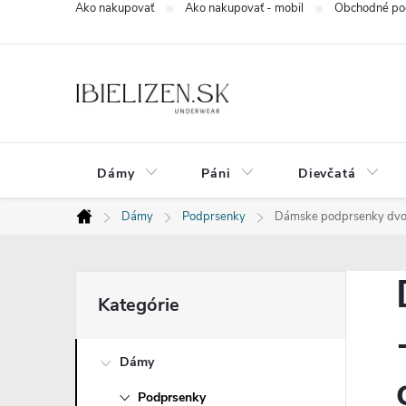
Ako nakupovať
Ako nakupovať - mobil
Obchodné po
Prejsť
na
obsah
Dámy
Páni
Dievčatá
Dámy
Podprsenky
Dámske podprsenky dvojn
Domov
B
Preskočiť
Kategórie
kategórie
o
Dámy
č
Podprsenky