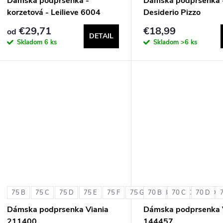
Dámska podprsenka -
Dámska podprsenka 
korzetová - Leilieve 6004
Desiderio Pizzo
€29,71
€18,99
od
DETAIL
Skladom
6 ks
Skladom
>6 ks
75 B
75 C
75 D
75 E
75 F
75 G
70 B
80 B
70 C
80 C
70 D
80 D
Dámska podprsenka Viania
Dámska podprsenka 
211400
144457