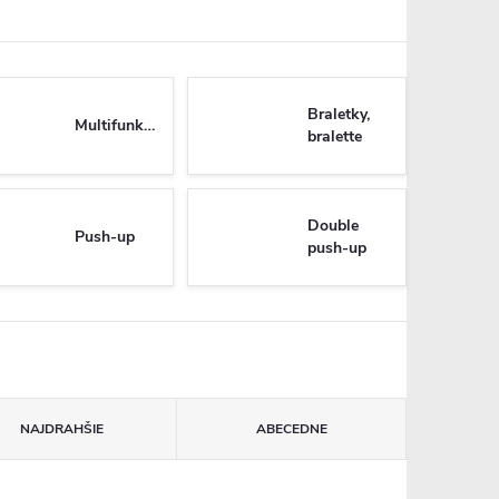
Braletky,
Multifunkčné
bralette
Double
Push-up
push-up
NAJDRAHŠIE
ABECEDNE