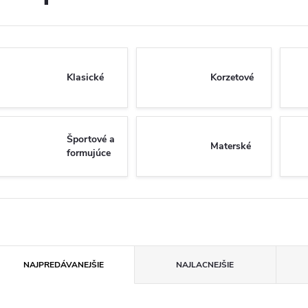
Klasické
Korzetové
Športové a
Materské
formujúce
R
NAJPREDÁVANEJŠIE
NAJLACNEJŠIE
a