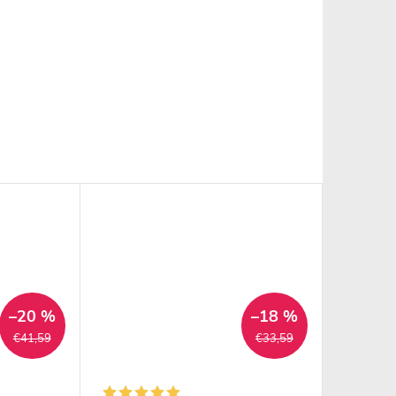
–20 %
–18 %
€41,59
€33,59