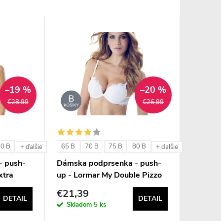
–19 %
–20 %
€28,99
€26,99
80 B
65 B
70 B
75 B
80 B
+ ďalšie
+ ďalšie
- push-
Dámska podprsenka - push-
xtra
up - Lormar My Double Pizzo
€21,39
DETAIL
DETAIL
Skladom
5 ks