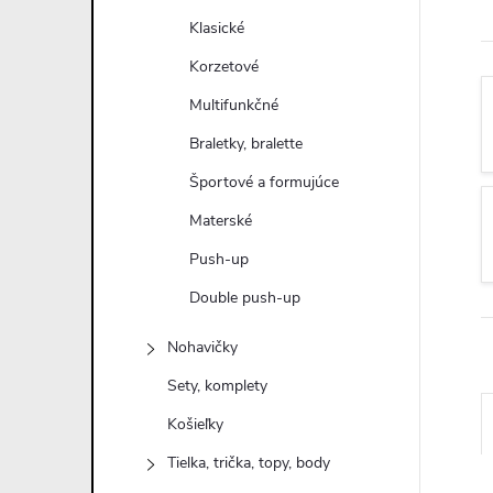
n
Klasické
ý
Korzetové
Multifunkčné
p
Braletky, bralette
a
Športové a formujúce
Materské
n
Push-up
e
Double push-up
l
Nohavičky
Sety, komplety
Košieľky
Tielka, trička, topy, body