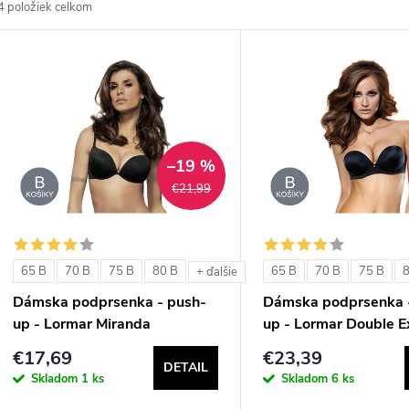
4
položiek celkom
d
V
e
ý
n
p
–19 %
€21,99
e
s
p
p
65 B
70 B
75 B
80 B
65 B
70 B
75 B
+ ďalšie
r
Dámska podprsenka - push-
Dámska podprsenka 
r
up - Lormar Miranda
up - Lormar Double E
o
€17,69
€23,39
o
DETAIL
d
Skladom
1 ks
Skladom
6 ks