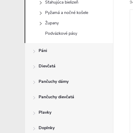
Sťahujúca bielizeň
9
Pyžamá a nočné košele
Župany
Podväzkové pásy
i
Páni
i
Dievčatá
Pančuchy dámy
Pančuchy dievčatá
Plavky
Doplnky