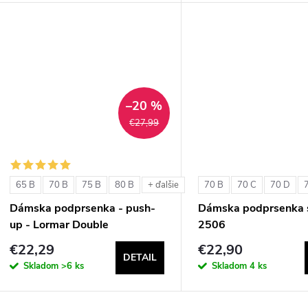
d
u
u
k
k
t
t
–20 %
o
€27,99
o
v
v
65 B
70 B
75 B
80 B
70 B
70 C
70 D
+ ďalšie
Dámska podprsenka - push-
Dámska podprsenka s
up - Lormar Double
2506
€22,29
€22,90
DETAIL
Skladom
>6 ks
Skladom
4 ks