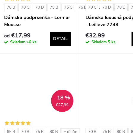
70 B
70 C
70 D
75 B
75 C
75 D
70 C
80 B
70 D
80 C
70 E
80 D
Dámska podprsenka - Lormar
Dámska luxusná pod
Mousse
- Leilieve 7743
€17,99
€32,99
od
DETAIL
Skladom
>6 ks
Skladom
5 ks
–18 %
€27,99
65 B
70 B
75 B
80 B
70 B
75 B
80 B
+ ďalšie