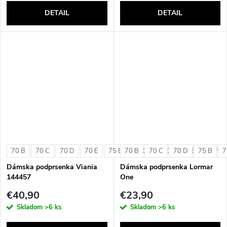
DETAIL
DETAIL
70 B
70 C
70 D
70 E
75 B
70 B
75 C
70 C
75 D
70 D
75 E
75 B
75 F
7
Dámska podprsenka Viania
Dámska podprsenka Lormar
144457
One
€40,90
€23,90
Skladom
>6 ks
Skladom
>6 ks