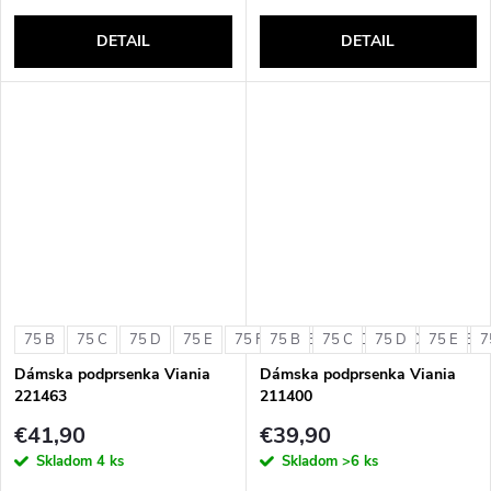
DETAIL
DETAIL
75 B
75 C
75 D
75 E
75 F
75 B
80 B
75 C
80 C
75 D
80 D
75 E
80 E
7
Dámska podprsenka Viania
Dámska podprsenka Viania
221463
211400
€41,90
€39,90
Skladom
4 ks
Skladom
>6 ks