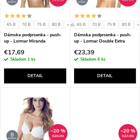
i
i
s
e
65 B
70 B
75 B
80 B
65 B
70 B
75 B
80 B
+ ďalšie
+
p
Dámska podprsenka - push-
Dámska podprsenka - push-
p
up - Lormar Miranda
up - Lormar Double Extra
r
€17,69
€23,39
r
Skladom
1 ks
Skladom
6 ks
o
o
DETAIL
DETAIL
d
d
u
u
k
k
t
–20 %
–20 %
t
€26,99
€27,99