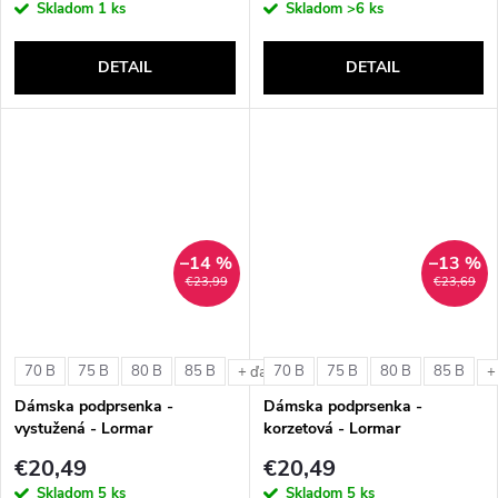
Skladom
1 ks
Skladom
>6 ks
DETAIL
DETAIL
–14 %
–13 %
€23,99
€23,69
70 B
75 B
80 B
85 B
70 B
75 B
80 B
85 B
+ ďalšie
+
Dámska podprsenka -
Dámska podprsenka -
vystužená - Lormar
korzetová - Lormar
ExtraOrdinary Triangolo
ExtraOrdinary Fascia
€20,49
€20,49
Skladom
5 ks
Skladom
5 ks