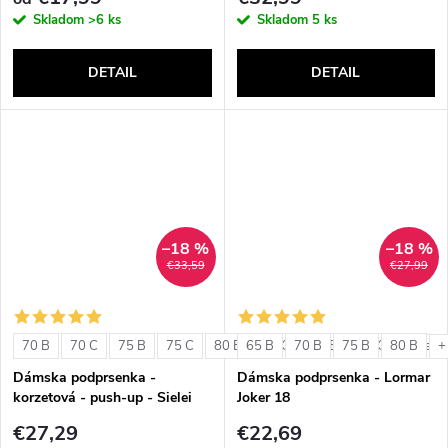
Skladom
>6 ks
Skladom
5 ks
DETAIL
DETAIL
–18 %
–18 %
€33,59
€27,99
70 B
70 C
75 B
75 C
80 B
65 B
80 C
70 B
85 B
75 B
85 C
80 B
+ ďalši
+
Dámska podprsenka -
Dámska podprsenka - Lormar
korzetová - push-up - Sielei
Joker 18
1580
€27,29
€22,69