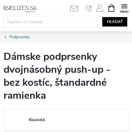
Prejsť
NÁKUPN
KOŠÍK
na
obsah
HĽADAŤ
Podprsenky
Dámske podprsenky
dvojnásobný push-up -
bez kostíc, štandardné
ramienka
Klasické