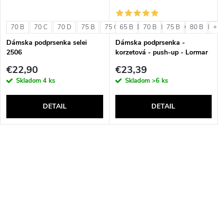
70 B
70 C
70 D
75 B
75 C
65 B
75 D
70 B
80 B
75 B
80 C
80 B
80 D
+
Dámska podprsenka selei
Dámska podprsenka -
2506
korzetová - push-up - Lormar
Double Extra Pizzo
€22,90
€23,39
Skladom
4 ks
Skladom
>6 ks
DETAIL
DETAIL