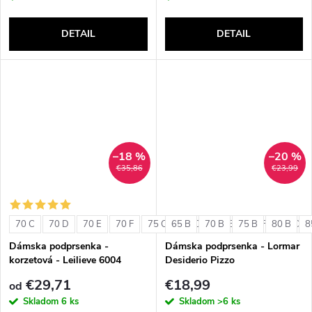
DETAIL
DETAIL
–18 %
–20 %
€35,86
€23,99
70 C
70 D
70 E
70 F
75 C
65 B
75 D
70 B
75 E
75 B
75 F
80 B
80 C
8
Dámska podprsenka -
Dámska podprsenka - Lormar
korzetová - Leilieve 6004
Desiderio Pizzo
€29,71
€18,99
od
Skladom
6 ks
Skladom
>6 ks