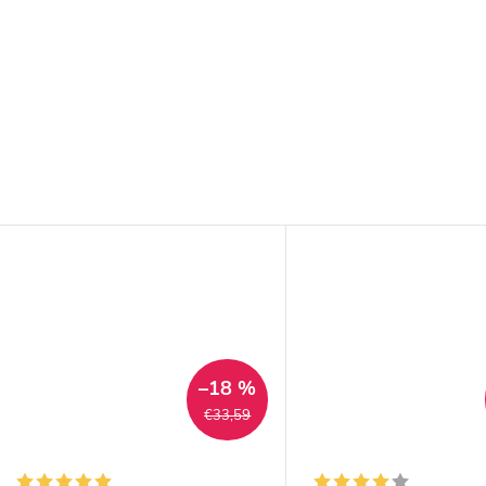
–18 %
€33,59