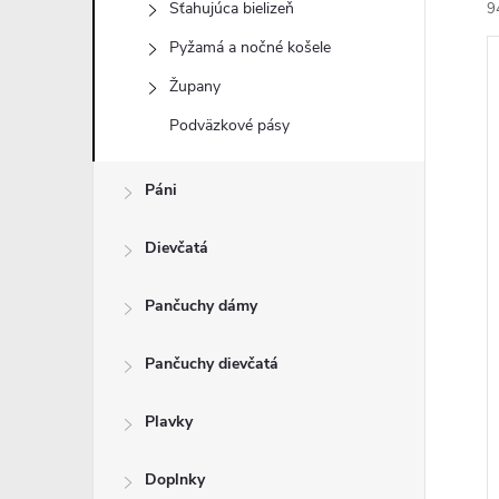
Sťahujúca bielizeň
9
Pyžamá a nočné košele
Župany
Podväzkové pásy
i
Páni
i
Dievčatá
Pančuchy dámy
Pančuchy dievčatá
Plavky
Doplnky