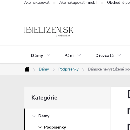
Ako nakupovať
Ako nakupovať - mobil
Obchodné po
Prejsť
na
obsah
Dámy
Páni
Dievčatá
Dámy
Podprsenky
Dámske nevystužené podp
Domov
B
Preskočiť
Kategórie
kategórie
o
Dámy
č
Podprsenky