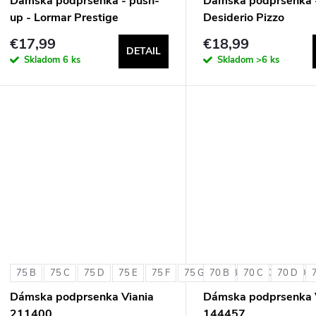
Dámska podprsenka - push-
Dámska podprsenka 
up - Lormar Prestige
Desiderio Pizzo
€17,99
€18,99
DETAIL
Skladom
6 ks
Skladom
>6 ks
75 B
75 C
75 D
75 E
75 F
75 G
70 B
80 B
70 C
80 C
70 D
80 D
Dámska podprsenka Viania
Dámska podprsenka 
211400
144457