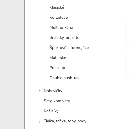
n
Klasické
ý
Korzetové
Multifunkčné
p
Braletky, bralette
a
Športové a formujúce
Materské
n
Push-up
e
Double push-up
l
Nohavičky
Sety, komplety
Košieľky
Tielka, trička, topy, body