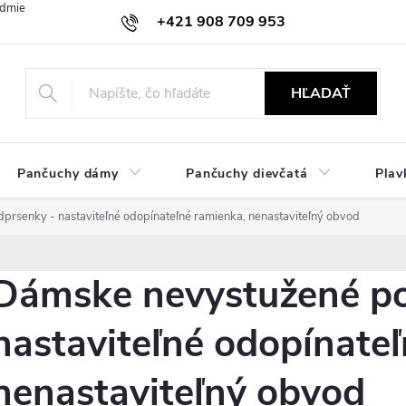
dmienky
Ochrana osobných údajov
Zásady používania cookies
+421 908 709 953
objednavky@ibielizen.sk
HĽADAŤ
Pančuchy dámy
Pančuchy dievčatá
Plav
rsenky - nastaviteľné odopínateľné ramienka, nenastaviteľný obvod
Dámske nevystužené po
nastaviteľné odopínate
nenastaviteľný obvod