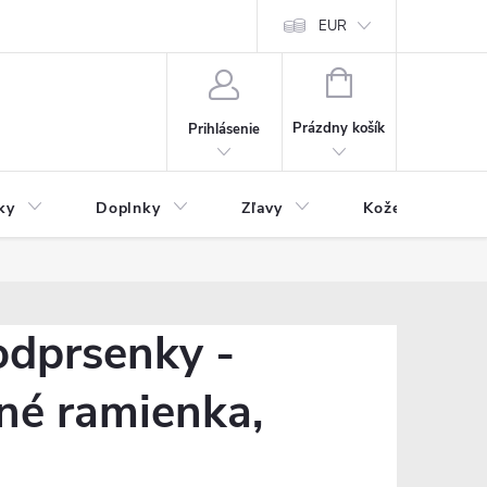
Čo inde nenájdete
Blog
EUR
NÁKUPNÝ
KOŠÍK
Prázdny košík
Prihlásenie
ky
Doplnky
Zľavy
Kožený tovar
dprsenky -
ľné ramienka,