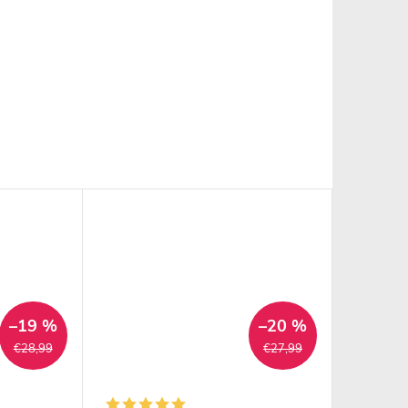
–19 %
–20 %
€28,99
€27,99