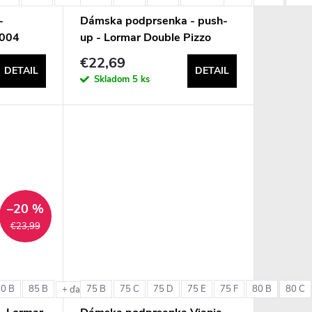
-
Dámska podprsenka - push-
6004
up - Lormar Double Pizzo
€22,69
DETAIL
DETAIL
Skladom
5 ks
–20 %
€23,99
80 B
85 B
75 B
75 C
75 D
75 E
75 F
80 B
80 C
e
+ ďalšie