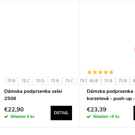
d
u
u
k
k
t
t
o
o
v
v
70 B
70 C
70 D
75 B
75 C
75 D
65 B
80 B
70 B
80 C
75 B
80 D
Dámska podprsenka selei
Dámska podprsenka 
2506
korzetová - push-up 
Double Extra Pizzo
€22,90
€23,39
DETAIL
Skladom
4 ks
Skladom
>6 ks