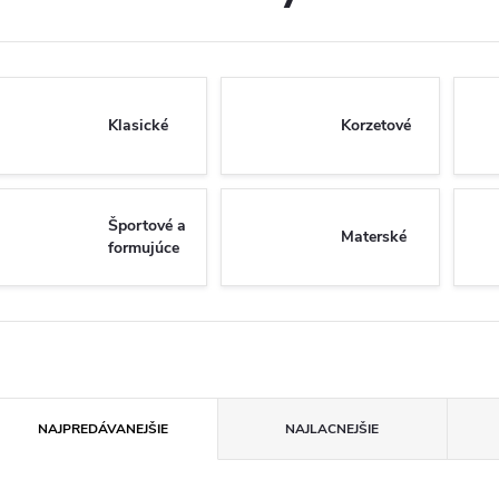
Klasické
Korzetové
Športové a
Materské
formujúce
R
NAJPREDÁVANEJŠIE
NAJLACNEJŠIE
a