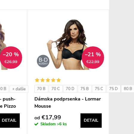
–20 %
–21 %
€26,99
€22,99
80 B
70 B
70 C
70 D
75 B
75 C
75 D
80 B
+ ďalšie
- push-
Dámska podprsenka - Lormar
e Pizzo
Mousse
€17,99
od
DETAIL
DETAIL
Skladom
>6 ks