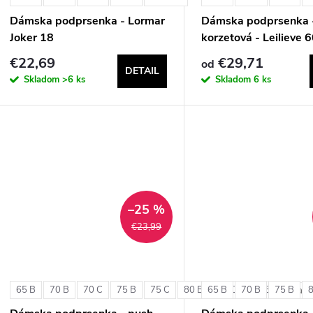
Dámska podprsenka - Lormar
Dámska podprsenka 
Joker 18
korzetová - Leilieve 
€22,69
€29,71
od
DETAIL
Skladom
>6 ks
Skladom
6 ks
–25 %
€23,99
65 B
70 B
70 C
75 B
75 C
80 B
65 B
80 C
70 B
85 B
75 B
+ ďalši