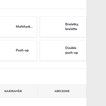
Braletky,
Multifunkčné
bralette
Double
Push-up
push-up
NAJDRAHŠIE
ABECEDNE