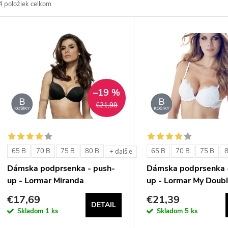
4
položiek celkom
d
V
e
ý
n
p
–19 %
€21,99
e
s
p
p
65 B
70 B
75 B
80 B
65 B
70 B
75 B
+ ďalšie
r
Dámska podprsenka - push-
Dámska podprsenka 
r
up - Lormar Miranda
up - Lormar My Doubl
o
€17,69
€21,39
o
DETAIL
d
Skladom
1 ks
Skladom
5 ks