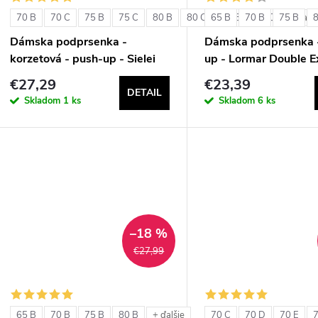
70 B
70 C
75 B
75 C
80 B
80 C
65 B
85 B
70 B
85 C
75 B
+ ďalši
Dámska podprsenka -
Dámska podprsenka 
korzetová - push-up - Sielei
up - Lormar Double E
1580
€27,29
€23,39
DETAIL
Skladom
1 ks
Skladom
6 ks
–18 %
€27,99
65 B
70 B
75 B
80 B
70 C
70 D
70 E
7
+ ďalšie