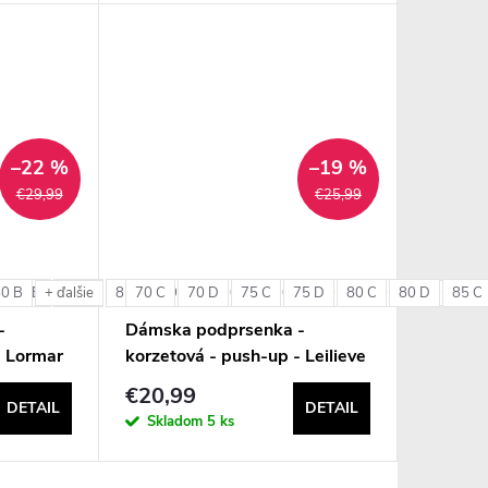
–22 %
–19 %
€29,99
€25,99
80 B
85 B
85 C
85 D
70 C
90 B
70 D
90 C
75 C
90 D
75 D
95 C
80 C
95 D
80 D
85 C
+ ďalšie
+ ďalšie
-
Dámska podprsenka -
- Lormar
korzetová - push-up - Leilieve
6001
€20,99
DETAIL
DETAIL
Skladom
5 ks