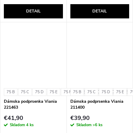
DETAIL
DETAIL
75 B
75 C
75 D
75 E
75 F
75 B
80 B
75 C
80 C
75 D
80 D
75 E
80 E
7
Dámska podprsenka Viania
Dámska podprsenka Viania
221463
211400
€41,90
€39,90
Skladom
4 ks
Skladom
>6 ks