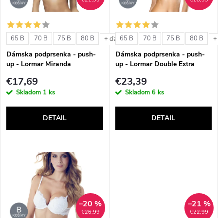
i
i
s
e
65 B
70 B
75 B
80 B
65 B
70 B
75 B
80 B
+ ďalšie
+
p
Dámska podprsenka - push-
Dámska podprsenka - push-
p
up - Lormar Miranda
up - Lormar Double Extra
r
€17,69
€23,39
r
Skladom
1 ks
Skladom
6 ks
o
o
DETAIL
DETAIL
d
d
u
u
k
k
t
–20 %
–21 %
t
€26,99
€22,99