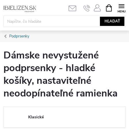
Prejsť
NÁKUPN
KOŠÍK
na
obsah
HĽADAŤ
Podprsenky
Dámske nevystužené
podprsenky - hladké
košíky, nastaviteľné
neodopínateľné ramienka
Klasické