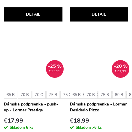
DETAIL
DETAIL
–25 %
–20 %
€23,99
€23,99
65 B
70 B
70 C
75 B
75 C
65 B
80 B
70 B
80 C
75 B
85 B
80 B
8
+ ďalši
Dámska podprsenka - push-
Dámska podprsenka - Lormar
up - Lormar Prestige
Desiderio Pizzo
€17,99
€18,99
Skladom
6 ks
Skladom
>6 ks