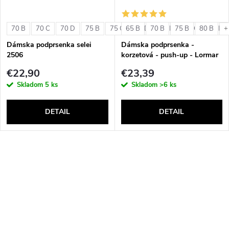
70 B
70 C
70 D
75 B
75 C
65 B
75 D
70 B
80 B
75 B
80 C
80 B
80 D
+
Dámska podprsenka selei
Dámska podprsenka -
2506
korzetová - push-up - Lormar
Double Extra Pizzo
€22,90
€23,39
Skladom
5 ks
Skladom
>6 ks
DETAIL
DETAIL