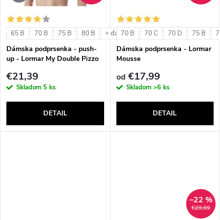
o
o
v
65 B
70 B
75 B
80 B
70 B
70 C
70 D
75 B
7
+ ďalšie
v
Dámska podprsenka - push-
Dámska podprsenka - Lormar
up - Lormar My Double Pizzo
Mousse
€21,39
€17,99
od
Skladom
5 ks
Skladom
>6 ks
DETAIL
DETAIL
–22 %
€29,99