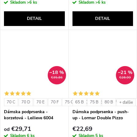
Skladom
>6 ks
Skladom
>6 ks
DETAIL
DETAIL
–18 %
–21 %
€35,86
€28,99
70 C
70 D
70 E
70 F
75 C
65 B
75 D
75 B
75 E
80 B
75 F
80 C
+ ďalšie
Dámska podprsenka -
Dámska podprsenka - push-
korzetová - Leilieve 6004
up - Lormar Double Pizzo
€29,71
€22,69
od
Skladom
6 ks
Skladom
5 ks