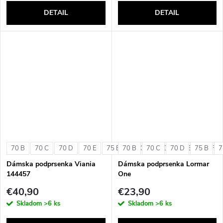
DETAIL
DETAIL
70 B
70 C
70 D
70 E
75 B
70 B
75 C
70 C
75 D
70 D
75 E
75 B
75 F
7
Dámska podprsenka Viania
Dámska podprsenka Lormar
144457
One
€40,90
€23,90
Skladom
>6 ks
Skladom
>6 ks