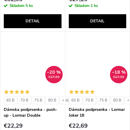
Skladom
5 ks
Skladom
1 ks
DETAIL
DETAIL
–20 %
–18 %
€27,99
€27,99
65 B
70 B
75 B
80 B
65 B
70 B
75 B
80 B
+ ďalšie
+
Dámska podprsenka - push-
Dámska podprsenka - Lormar
up - Lormar Double
Joker 18
€22,29
€22,69