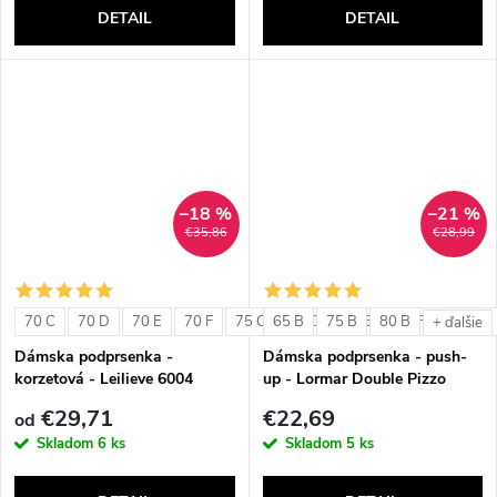
DETAIL
DETAIL
–18 %
–21 %
€35,86
€28,99
70 C
70 D
70 E
70 F
75 C
65 B
75 D
75 B
75 E
80 B
75 F
80 C
+ ďalšie
Dámska podprsenka -
Dámska podprsenka - push-
korzetová - Leilieve 6004
up - Lormar Double Pizzo
€29,71
€22,69
od
Skladom
6 ks
Skladom
5 ks