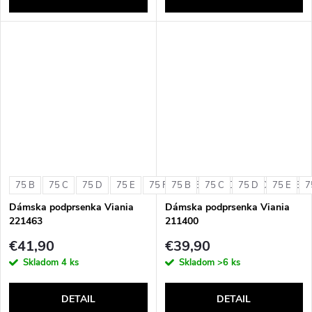
75 B
75 C
75 D
75 E
75 F
75 B
80 B
75 C
80 C
75 D
80 D
75 E
80 E
7
Dámska podprsenka Viania
Dámska podprsenka Viania
221463
211400
€41,90
€39,90
Skladom
4 ks
Skladom
>6 ks
DETAIL
DETAIL