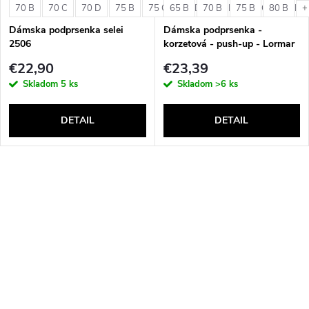
70 B
70 C
70 D
75 B
75 C
65 B
75 D
70 B
80 B
75 B
80 C
80 B
80 D
+
Dámska podprsenka selei
Dámska podprsenka -
2506
korzetová - push-up - Lormar
Double Extra Pizzo
€22,90
€23,39
Skladom
5 ks
Skladom
>6 ks
DETAIL
DETAIL