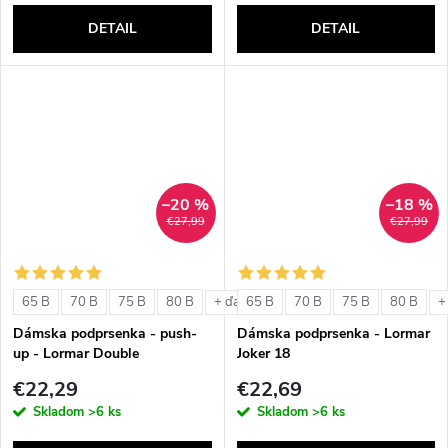
DETAIL
DETAIL
–20 %
–18 %
€27,99
€27,99
65 B
70 B
75 B
80 B
65 B
70 B
75 B
80 B
+ ďalšie
+
Dámska podprsenka - push-
Dámska podprsenka - Lormar
up - Lormar Double
Joker 18
€22,29
€22,69
Skladom
>6 ks
Skladom
>6 ks