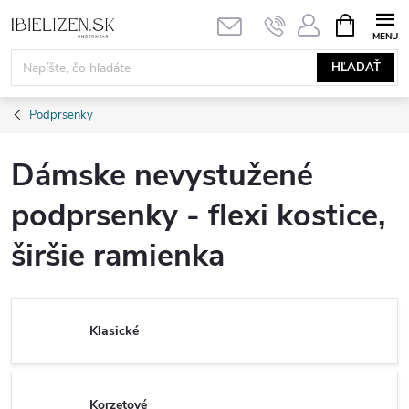
Prejsť
NÁKUPN
KOŠÍK
na
obsah
HĽADAŤ
Podprsenky
Dámske nevystužené
podprsenky - flexi kostice,
širšie ramienka
Klasické
Korzetové