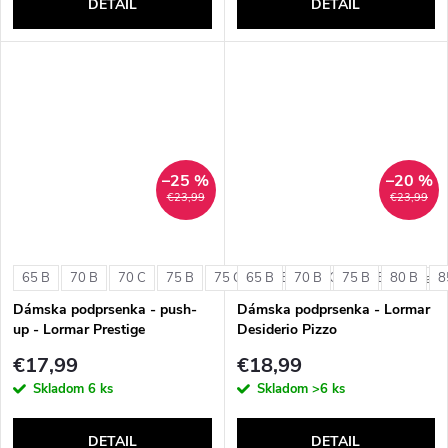
DETAIL
DETAIL
–25 %
–20 %
€23,99
€23,99
65 B
70 B
70 C
75 B
75 C
65 B
80 B
70 B
80 C
75 B
85 B
80 B
8
+ ďalši
Dámska podprsenka - push-
Dámska podprsenka - Lormar
up - Lormar Prestige
Desiderio Pizzo
€17,99
€18,99
Skladom
6 ks
Skladom
>6 ks
DETAIL
DETAIL