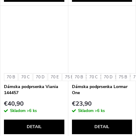
70 B
70 C
70 D
70 E
75 B
70 B
75 C
70 C
75 D
70 D
75 E
75 B
75 F
7
Dámska podprsenka Viania
Dámska podprsenka Lormar
144457
One
€40,90
€23,90
Skladom
>6 ks
Skladom
>6 ks
DETAIL
DETAIL