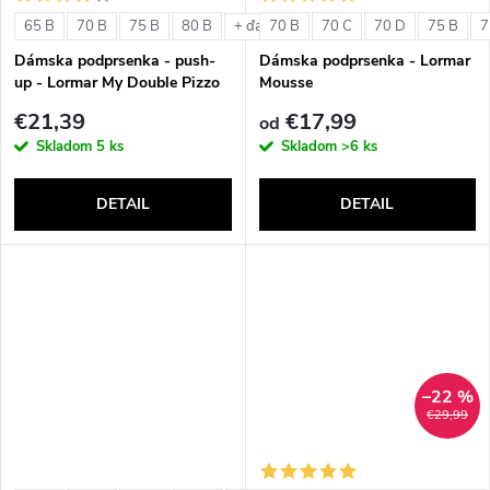
o
v
65 B
70 B
75 B
80 B
70 B
70 C
70 D
75 B
7
+ ďalšie
v
Dámska podprsenka - push-
Dámska podprsenka - Lormar
up - Lormar My Double Pizzo
Mousse
€21,39
€17,99
od
Skladom
5 ks
Skladom
>6 ks
DETAIL
DETAIL
–22 %
€29,99