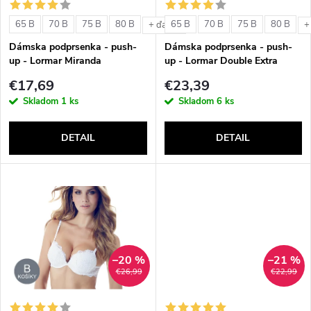
s
e
65 B
70 B
75 B
80 B
65 B
70 B
75 B
80 B
+ ďalšie
+
p
Dámska podprsenka - push-
Dámska podprsenka - push-
p
up - Lormar Miranda
up - Lormar Double Extra
r
€17,69
€23,39
r
Skladom
1 ks
Skladom
6 ks
o
o
DETAIL
DETAIL
d
d
u
u
k
k
t
–20 %
–21 %
t
€26,99
€22,99
o