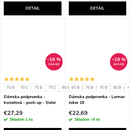
DETAIL
DETAIL
–18 %
–18 %
€33,59
€27,99
70 B
70 C
75 B
75 C
80 B
65 B
80 C
70 B
85 B
75 B
85 C
80 B
+ ďalši
+
Dámska podprsenka -
Dámska podprsenka - Lormar
korzetová - push-up - Sielei
Joker 18
1580
€27,29
€22,69
Skladom
1 ks
Skladom
>6 ks