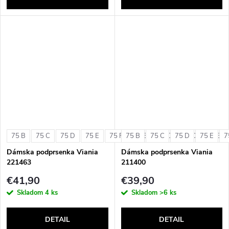
75 B
75 C
75 D
75 E
75 F
75 B
80 B
75 C
80 C
75 D
80 D
75 E
80 E
7
Dámska podprsenka Viania
Dámska podprsenka Viania
221463
211400
€41,90
€39,90
Skladom
4 ks
Skladom
>6 ks
DETAIL
DETAIL