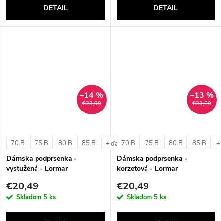
DETAIL
DETAIL
–14 %
–13 %
€23,99
€23,69
70 B
75 B
80 B
85 B
70 B
75 B
80 B
85 B
+ ďalšie
+
Dámska podprsenka -
Dámska podprsenka -
vystužená - Lormar
korzetová - Lormar
ExtraOrdinary Triangolo
ExtraOrdinary Fascia
€20,49
€20,49
Skladom
5 ks
Skladom
5 ks