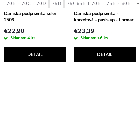
70 B
70 C
70 D
75 B
75 C
65 B
75 D
70 B
80 B
75 B
80 C
80 B
80 D
+
Dámska podprsenka selei
Dámska podprsenka -
2506
korzetová - push-up - Lormar
Double Extra Pizzo
€22,90
€23,39
Skladom
4 ks
Skladom
>6 ks
DETAIL
DETAIL