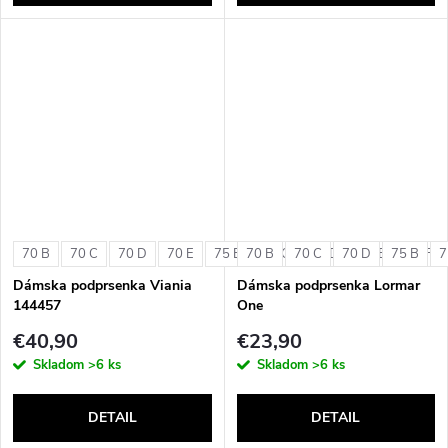
70 B
70 C
70 D
70 E
75 B
70 B
75 C
70 C
75 D
70 D
75 E
75 B
75 F
7
Dámska podprsenka Viania
Dámska podprsenka Lormar
144457
One
€40,90
€23,90
Skladom
>6 ks
Skladom
>6 ks
DETAIL
DETAIL