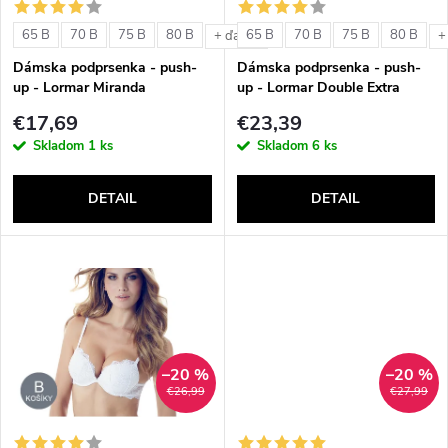
s
e
65 B
70 B
75 B
80 B
65 B
70 B
75 B
80 B
+ ďalšie
+
p
Dámska podprsenka - push-
Dámska podprsenka - push-
p
up - Lormar Miranda
up - Lormar Double Extra
r
€17,69
€23,39
r
Skladom
1 ks
Skladom
6 ks
o
o
DETAIL
DETAIL
d
d
u
u
k
k
t
–20 %
–20 %
t
€26,99
€27,99
o