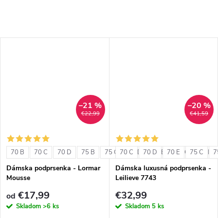
–21 %
–20 %
€22,99
€41,59
70 B
70 C
70 D
75 B
75 C
70 C
75 D
70 D
80 B
70 E
80 C
75 C
80 D
7
Dámska podprsenka - Lormar
Dámska luxusná podprsenka -
Mousse
Leilieve 7743
€17,99
€32,99
od
Skladom
>6 ks
Skladom
5 ks