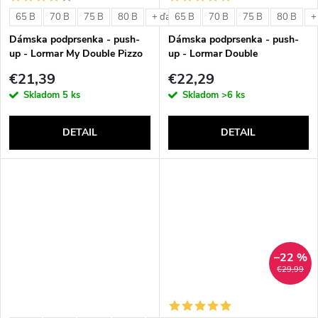
o
v
65 B
70 B
75 B
80 B
65 B
70 B
75 B
80 B
+ ďalšie
+
v
Dámska podprsenka - push-
Dámska podprsenka - push-
up - Lormar My Double Pizzo
up - Lormar Double
€21,39
€22,29
Skladom
5 ks
Skladom
>6 ks
DETAIL
DETAIL
–22 %
€29,99