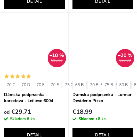
DETAIL
DETAIL
–18 %
–20 %
€35,86
€23,99
70 C
70 D
70 E
70 F
75 C
65 B
75 D
70 B
75 E
75 B
75 F
80 B
80 C
8
Dámska podprsenka -
Dámska podprsenka - Lormar
korzetová - Leilieve 6004
Desiderio Pizzo
€29,71
€18,99
od
Skladom
6 ks
Skladom
>6 ks
DETAIL
DETAIL