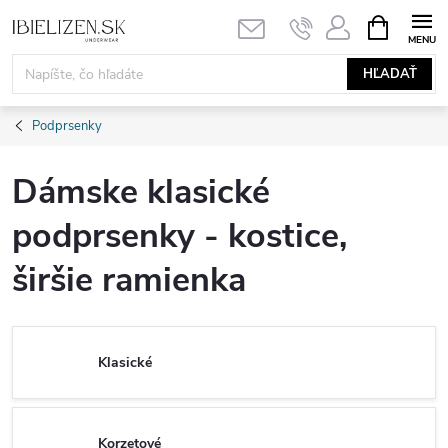
Prejsť
NÁKUPN
KOŠÍK
na
obsah
HĽADAŤ
Podprsenky
Dámske klasické
podprsenky - kostice,
širšie ramienka
Klasické
Korzetové