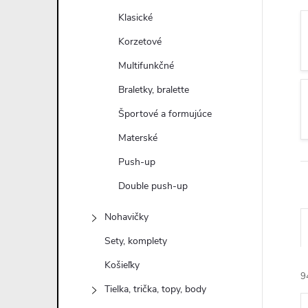
n
Klasické
ý
Korzetové
Multifunkčné
p
Braletky, bralette
a
Športové a formujúce
Materské
n
Push-up
e
Double push-up
l
Nohavičky
Sety, komplety
Košieľky
9
Tielka, trička, topy, body