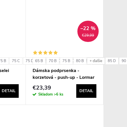
–22 %
€29,99
75 B
75 C
75 D
65 B
80 B
70 B
80 C
75 B
80 D
80 B
85 B
85 C
85 D
90
+ ďalšie
elei
Dámska podprsenka -
korzetová - push-up - Lormar
Double Extra Pizzo
€23,39
DETAIL
DETAIL
Skladom
>6 ks