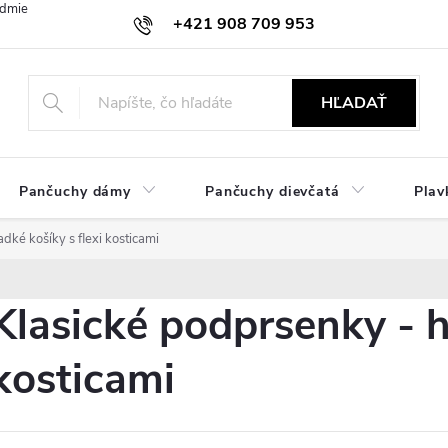
dmienky
Ochrana osobných údajov
Zásady používania cookies
+421 908 709 953
objednavky@ibielizen.sk
HĽADAŤ
Pančuchy dámy
Pančuchy dievčatá
Plav
dké košíky s flexi kosticami
Klasické podprsenky - h
kosticami