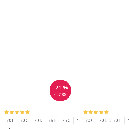
–21 %
€22,99
70 B
70 C
70 D
75 B
75 C
75 D
70 C
80 B
70 D
80 C
70 E
80 D