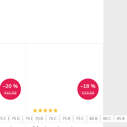
–20 %
–18 %
€41,59
€33,59
75 C
85 B
75 D
85 C
75 E
85 D
70 B
80 C
90 B
70 C
80 D
90 C
75 B
80 E
75 C
85 C
80 B
85 D
80 C
85 E
85 B
90 
+ ďalšie