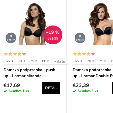
V
e
ý
n
p
–19 %
€21,99
e
s
p
p
65 B
70 B
75 B
80 B
65 B
70 B
75 B
+ ďalšie
r
Dámska podprsenka - push-
Dámska podprsenka 
r
up - Lormar Miranda
up - Lormar Double E
o
€17,69
€23,39
o
DETAIL
d
Skladom
1 ks
Skladom
6 ks
d
u