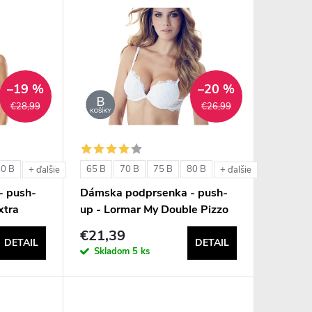
–19 %
–20 %
€28,99
€26,99
80 B
65 B
70 B
75 B
80 B
+ ďalšie
+ ďalšie
- push-
Dámska podprsenka - push-
xtra
up - Lormar My Double Pizzo
€21,39
DETAIL
DETAIL
Skladom
5 ks