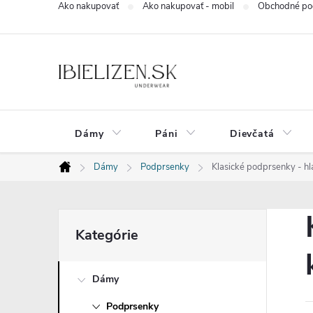
Ako nakupovať
Ako nakupovať - mobil
Obchodné po
Prejsť
na
obsah
Dámy
Páni
Dievčatá
Dámy
Podprsenky
Klasické podprsenky - hla
Domov
B
Preskočiť
Kategórie
kategórie
o
Dámy
č
Podprsenky