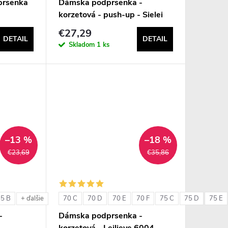
prsenka
Dámska podprsenka -
korzetová - push-up - Sielei
1580
€27,29
DETAIL
DETAIL
Skladom
1 ks
–13 %
–18 %
€23,69
€35,86
85 B
70 C
70 D
70 E
70 F
75 C
75 D
75 E
+ ďalšie
-
Dámska podprsenka -
korzetová - Leilieve 6004