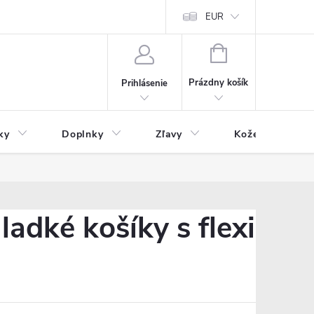
Čo inde nenájdete
Blog
EUR
NÁKUPNÝ
KOŠÍK
Prázdny košík
Prihlásenie
ky
Doplnky
Zľavy
Kožený tovar
ladké košíky s flexi