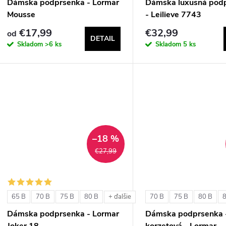
Dámska podprsenka - Lormar
Dámska luxusná pod
Mousse
- Leilieve 7743
€17,99
€32,99
od
DETAIL
Skladom
>6 ks
Skladom
5 ks
–18 %
€27,99
65 B
70 B
75 B
80 B
70 B
75 B
80 B
+ ďalšie
Dámska podprsenka - Lormar
Dámska podprsenka 
Joker 18
korzetová - Lormar