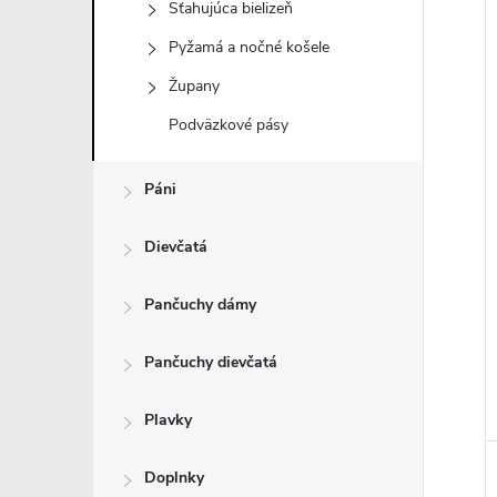
Sťahujúca bielizeň
Pyžamá a nočné košele
Župany
i
Podväzkové pásy
i
Páni
Dievčatá
Pančuchy dámy
Pančuchy dievčatá
Plavky
Doplnky