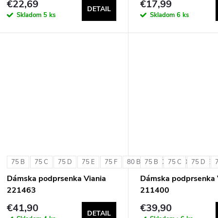
€22,69
€17,99
DETAIL
Skladom
5 ks
Skladom
6 ks
75 B
75 C
75 D
75 E
75 F
80 B
75 B
80 C
75 C
80 D
75 D
80 E
Dámska podprsenka Viania
Dámska podprsenka 
221463
211400
€41,90
€39,90
DETAIL