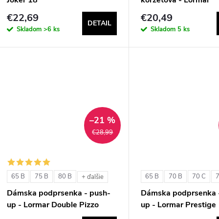
ExtraOrdinary Fascia
€22,69
€20,49
DETAIL
Skladom
>6 ks
Skladom
5 ks
–21 %
€28,99
65 B
75 B
80 B
65 B
70 B
70 C
+ ďalšie
Dámska podprsenka - push-
Dámska podprsenka 
up - Lormar Double Pizzo
up - Lormar Prestige