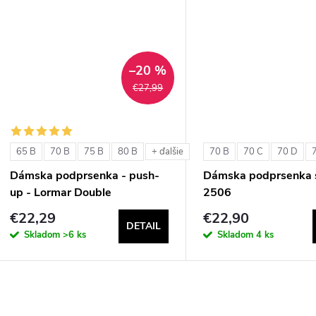
u
k
k
t
t
–20 %
o
€27,99
o
v
v
65 B
70 B
75 B
80 B
70 B
70 C
70 D
+ ďalšie
Dámska podprsenka - push-
Dámska podprsenka s
up - Lormar Double
2506
€22,29
€22,90
DETAIL
Skladom
>6 ks
Skladom
4 ks