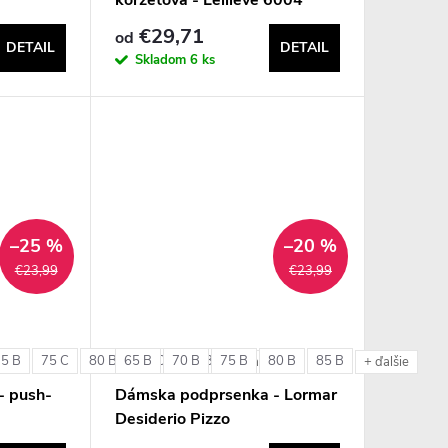
€29,71
od
DETAIL
DETAIL
Skladom
6 ks
–25 %
–20 %
€23,99
€23,99
75 B
75 C
80 B
65 B
80 C
70 B
85 B
75 B
80 B
85 B
+ ďalšie
+ ďalšie
- push-
Dámska podprsenka - Lormar
Desiderio Pizzo