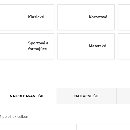
Klasické
Korzetové
Športové a
Materské
formujúce
R
NAJPREDÁVANEJŠIE
NAJLACNEJŠIE
a
4
položiek celkom
d