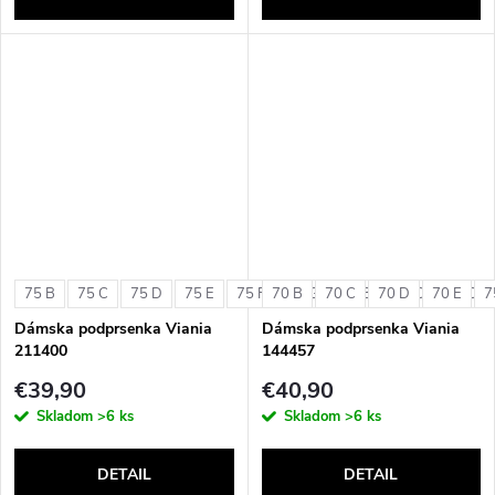
75 B
75 C
75 D
75 E
75 F
70 B
75 G
70 C
80 B
70 D
80 C
70 E
80 D
7
Dámska podprsenka Viania
Dámska podprsenka Viania
211400
144457
€39,90
€40,90
Skladom
>6 ks
Skladom
>6 ks
DETAIL
DETAIL