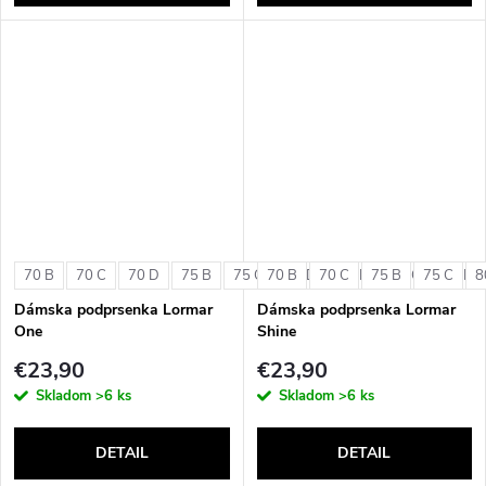
70 B
70 C
70 D
75 B
75 C
70 B
75 D
70 C
80 B
75 B
80 C
75 C
80 D
8
Dámska podprsenka Lormar
Dámska podprsenka Lormar
One
Shine
€23,90
€23,90
Skladom
>6 ks
Skladom
>6 ks
DETAIL
DETAIL