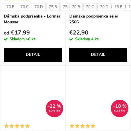
o
v
70 B
70 C
70 D
75 B
75 C
70 B
75 D
70 C
80 B
70 D
80 C
75 B
80 D
7
v
Dámska podprsenka - Lormar
Dámska podprsenka selei
Mousse
2506
€17,99
€22,90
od
Skladom
>6 ks
Skladom
4 ks
DETAIL
DETAIL
–22 %
–18 %
€29,99
€33,59