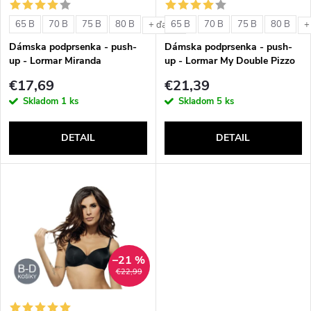
s
e
65 B
70 B
75 B
80 B
65 B
70 B
75 B
80 B
+ ďalšie
+
p
Dámska podprsenka - push-
Dámska podprsenka - push-
p
up - Lormar Miranda
up - Lormar My Double Pizzo
r
€17,69
€21,39
r
Skladom
1 ks
Skladom
5 ks
o
o
DETAIL
DETAIL
d
d
u
u
k
k
t
–21 %
t
€22,99
o