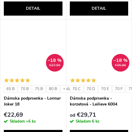
DETAIL
DETAIL
–18 %
–18 %
€27,99
€35,86
65 B
70 B
75 B
80 B
70 C
70 D
70 E
70 F
7
+ ďalšie
Dámska podprsenka - Lormar
Dámska podprsenka -
Joker 18
korzetová - Leilieve 6004
€22,69
€29,71
od
Skladom
>6 ks
Skladom
6 ks