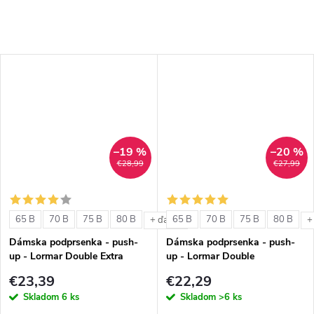
–19 %
–20 %
€28,99
€27,99
65 B
70 B
75 B
80 B
65 B
70 B
75 B
80 B
+ ďalšie
+
Dámska podprsenka - push-
Dámska podprsenka - push-
up - Lormar Double Extra
up - Lormar Double
€23,39
€22,29
Skladom
6 ks
Skladom
>6 ks