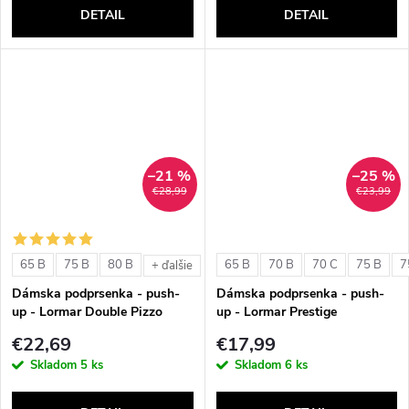
DETAIL
DETAIL
–21 %
–25 %
€28,99
€23,99
65 B
75 B
80 B
65 B
70 B
70 C
75 B
7
+ ďalšie
Dámska podprsenka - push-
Dámska podprsenka - push-
up - Lormar Double Pizzo
up - Lormar Prestige
€22,69
€17,99
Skladom
5 ks
Skladom
6 ks