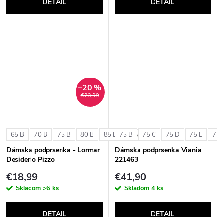
DETAIL
DETAIL
–20 %
€23,99
65 B
70 B
75 B
80 B
85 B
75 B
75 C
75 D
75 E
7
+ ďalšie
Dámska podprsenka - Lormar
Dámska podprsenka Viania
Desiderio Pizzo
221463
€18,99
€41,90
Skladom
>6 ks
Skladom
4 ks
DETAIL
DETAIL