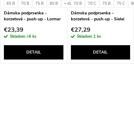
65 B
70 B
75 B
80 B
70 B
70 C
75 B
75 C
8
+ ďalšie
Dámska podprsenka -
Dámska podprsenka -
korzetová - push-up - Lormar
korzetová - push-up - Sielei
Double Extra Pizzo
1580
€23,39
€27,29
Skladom
>6 ks
Skladom
1 ks
DETAIL
DETAIL