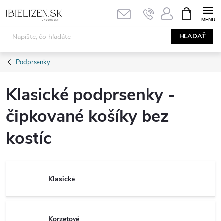
Prejsť
NÁKUPN
KOŠÍK
na
obsah
HĽADAŤ
Podprsenky
Klasické podprsenky -
čipkované košíky bez
kostíc
Klasické
Korzetové