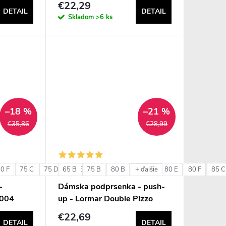
€22,29
DETAIL
DETAIL
Skladom
>6 ks
–18 %
–21 %
€35,86
€28,99
0 F
75 C
75 D
65 B
75 E
75 B
75 F
80 B
80 C
80 D
80 E
80 F
85 C
+ ďalšie
-
Dámska podprsenka - push-
6004
up - Lormar Double Pizzo
€22,69
DETAIL
DETAIL