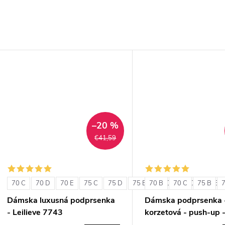
–20 %
€41,59
70 C
70 D
70 E
75 C
75 D
75 E
70 B
80 C
70 C
80 D
75 B
80 E
Dámska luxusná podprsenka
Dámska podprsenka 
- Leilieve 7743
korzetová - push-up -
1580