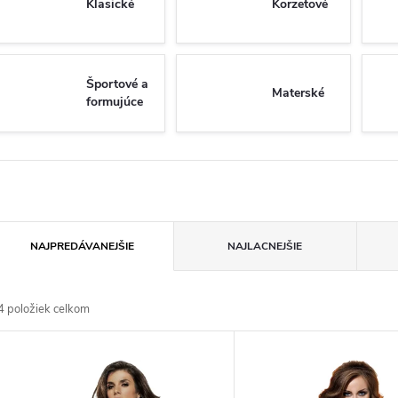
Klasické
Korzetové
Športové a
Materské
formujúce
R
NAJPREDÁVANEJŠIE
NAJLACNEJŠIE
a
4
položiek celkom
d
V
e
ý