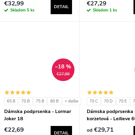
€32,99
€27,29
DETAIL
Skladom
5 ks
Skladom
1 ks
–18 %
€27,99
65 B
70 B
75 B
80 B
70 C
70 D
70 E
7
+ ďalšie
Dámska podprsenka - Lormar
Dámska podprsenka 
Joker 18
korzetová - Leilieve 
€22,69
€29,71
od
DETAIL