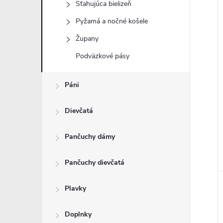
Sťahujúca bielizeň
Pyžamá a nočné košele
i
Župany
i
Podväzkové pásy
Páni
Dievčatá
Pančuchy dámy
Pančuchy dievčatá
Plavky
Doplnky