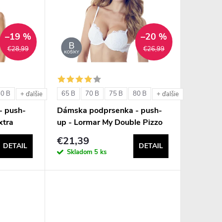
–19 %
–20 %
€28,99
€26,99
80 B
65 B
70 B
75 B
80 B
+ ďalšie
+ ďalšie
- push-
Dámska podprsenka - push-
xtra
up - Lormar My Double Pizzo
€21,39
DETAIL
DETAIL
Skladom
5 ks