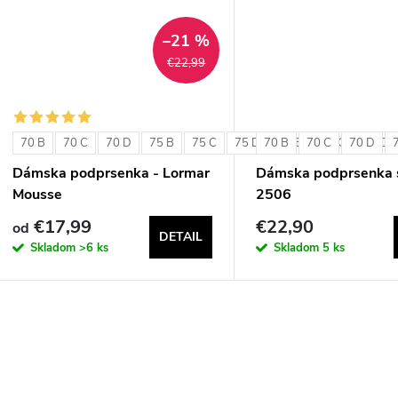
t
t
–21 %
o
€22,99
o
v
v
70 B
70 C
70 D
75 B
75 C
75 D
70 B
80 B
70 C
80 C
70 D
80 D
Dámska podprsenka - Lormar
Dámska podprsenka s
Mousse
2506
€17,99
€22,90
od
DETAIL
Skladom
>6 ks
Skladom
5 ks