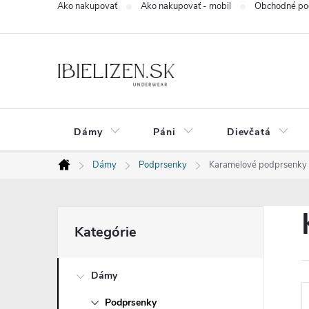
Ako nakupovať
Ako nakupovať - mobil
Obchodné po
Prejsť
na
obsah
Dámy
Páni
Dievčatá
Dámy
Podprsenky
Karamelové podprsenky 
Domov
B
Preskočiť
Kategórie
kategórie
o
Dámy
č
Podprsenky