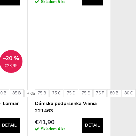
Skladom
5 ks
–20 %
€23,99
80 B
85 B
75 B
75 C
75 D
75 E
75 F
80 B
80 C
e
+ ďalšie
- Lormar
Dámska podprsenka Viania
221463
€41,90
DETAIL
DETAIL
Skladom
4 ks