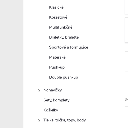
n
Klasické
ý
Korzetové
Multifunkčné
p
Braletky, bralette
a
Športové a formujúce
Materské
n
Push-up
e
Double push-up
l
Nohavičky
9
Sety, komplety
Košieľky
Tielka, trička, topy, body