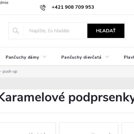
dmienky
Ochrana osobných údajov
Zásady používania cookies
+421 908 709 953
objednavky@ibielizen.sk
HĽADAŤ
Pančuchy dámy
Pančuchy dievčatá
Plav
- push-up
Karamelové podprsenky