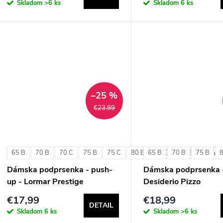
Skladom
>6 ks
Skladom
6 ks
–25 %
€23,99
65 B
70 B
70 C
75 B
75 C
80 B
65 B
80 C
70 B
85 B
75 B
+ ďalši
Dámska podprsenka - push-
Dámska podprsenka 
up - Lormar Prestige
Desiderio Pizzo
€17,99
€18,99
DETAIL
Skladom
6 ks
Skladom
>6 ks