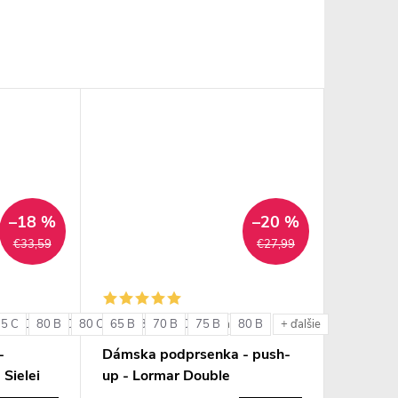
–18 %
–20 %
€33,59
€27,99
75 C
85 C
80 B
85 D
80 C
85 E
65 B
85 B
90 C
70 B
85 C
90 D
75 B
80 B
+ ďalšie
+ ďalšie
+ ďalšie
-
Dámska podprsenka - push-
 Sielei
up - Lormar Double