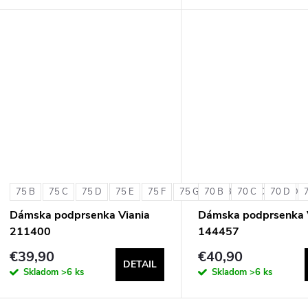
75 B
75 C
75 D
75 E
75 F
75 G
70 B
80 B
70 C
80 C
70 D
80 D
Dámska podprsenka Viania
Dámska podprsenka 
211400
144457
€39,90
€40,90
DETAIL
Skladom
>6 ks
Skladom
>6 ks