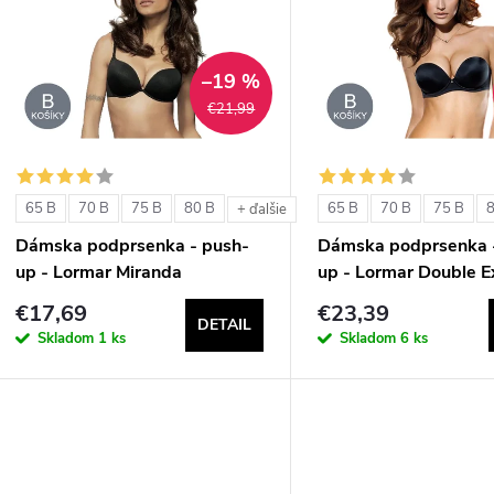
n
p
–19 %
€21,99
e
s
p
p
65 B
70 B
75 B
80 B
65 B
70 B
75 B
+ ďalšie
r
Dámska podprsenka - push-
Dámska podprsenka 
r
up - Lormar Miranda
up - Lormar Double E
o
€17,69
€23,39
o
DETAIL
d
Skladom
1 ks
Skladom
6 ks
d
u
u
k
k