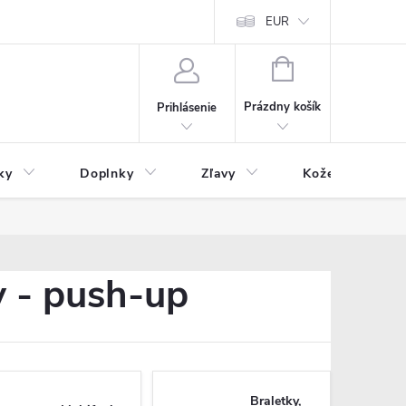
Čo inde nenájdete
Blog
EUR
NÁKUPNÝ
KOŠÍK
Prázdny košík
Prihlásenie
ky
Doplnky
Zľavy
Kožený tovar
 - push-up
Braletky,