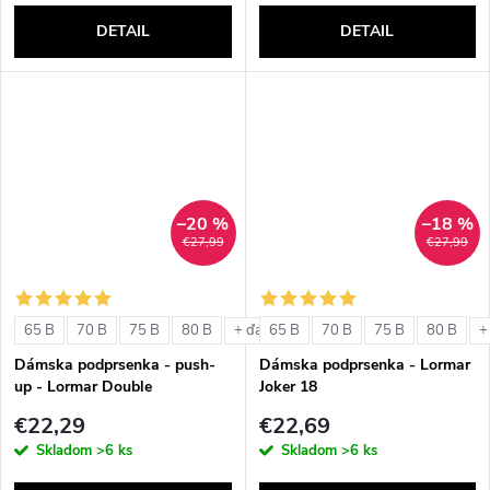
DETAIL
DETAIL
–20 %
–18 %
€27,99
€27,99
65 B
70 B
75 B
80 B
65 B
70 B
75 B
80 B
+ ďalšie
+
Dámska podprsenka - push-
Dámska podprsenka - Lormar
up - Lormar Double
Joker 18
€22,29
€22,69
Skladom
>6 ks
Skladom
>6 ks