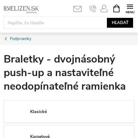
Prejsť
NÁKUPN
KOŠÍK
na
obsah
HĽADAŤ
Podprsenky
Braletky - dvojnásobný
push-up a nastaviteľné
neodopínateľné ramienka
Klasické
Korzetové