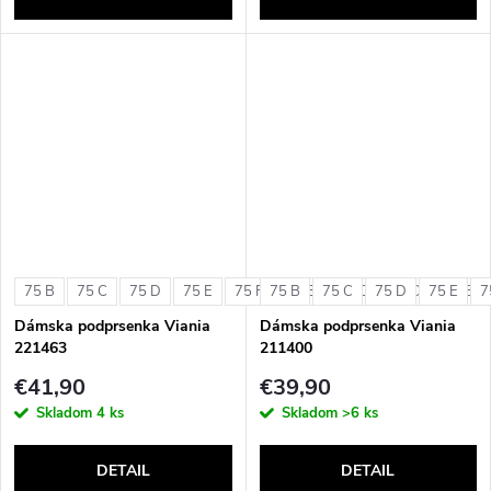
75 B
75 C
75 D
75 E
75 F
75 B
80 B
75 C
80 C
75 D
80 D
75 E
80 E
7
Dámska podprsenka Viania
Dámska podprsenka Viania
221463
211400
€41,90
€39,90
Skladom
4 ks
Skladom
>6 ks
DETAIL
DETAIL