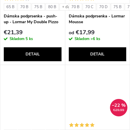
o
v
65 B
70 B
75 B
80 B
70 B
70 C
70 D
75 B
7
+ ďalšie
v
Dámska podprsenka - push-
Dámska podprsenka - Lormar
up - Lormar My Double Pizzo
Mousse
€21,39
€17,99
od
Skladom
5 ks
Skladom
>6 ks
DETAIL
DETAIL
–22 %
€29,99