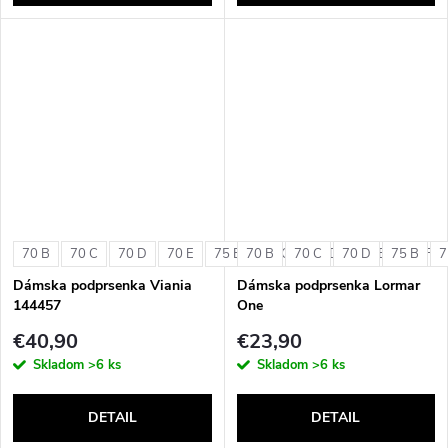
70 B
70 C
70 D
70 E
75 B
70 B
75 C
70 C
75 D
70 D
75 E
75 B
75 F
7
Dámska podprsenka Viania
Dámska podprsenka Lormar
144457
One
€40,90
€23,90
Skladom
>6 ks
Skladom
>6 ks
DETAIL
DETAIL