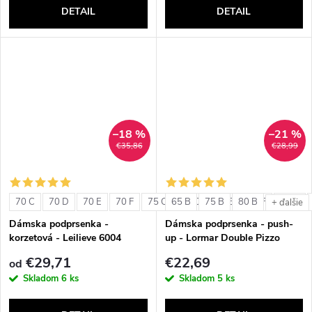
DETAIL
DETAIL
–18 %
–21 %
€35,86
€28,99
70 C
70 D
70 E
70 F
75 C
65 B
75 D
75 B
75 E
80 B
75 F
80 C
+ ďalšie
Dámska podprsenka -
Dámska podprsenka - push-
korzetová - Leilieve 6004
up - Lormar Double Pizzo
€29,71
€22,69
od
Skladom
6 ks
Skladom
5 ks