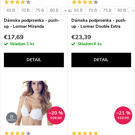
s
e
65 B
70 B
75 B
80 B
65 B
70 B
75 B
80 B
+ ďalšie
+
p
Dámska podprsenka - push-
Dámska podprsenka - push-
p
up - Lormar Miranda
up - Lormar Double Extra
r
€17,69
€23,39
r
Skladom
1 ks
Skladom
6 ks
o
o
DETAIL
DETAIL
d
d
u
u
k
k
t
–20 %
–21 %
t
€26,99
€22,99
o