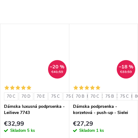
–20 %
–18 %
€41,59
€33,59
70 C
70 D
70 E
75 C
75 D
70 B
75 E
70 C
80 C
75 B
80 D
75 C
80 E
8
Dámska luxusná podprsenka -
Dámska podprsenka -
Leilieve 7743
korzetová - push-up - Sielei
1580
€32,99
€27,29
Skladom
5 ks
Skladom
1 ks