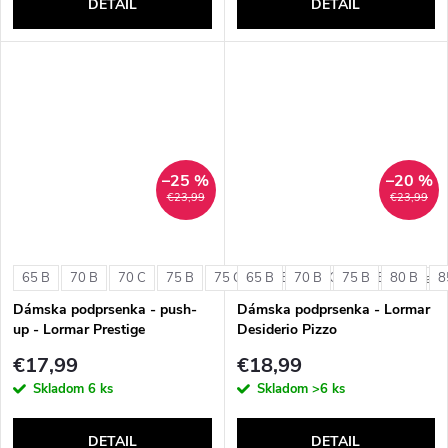
DETAIL
DETAIL
–25 %
–20 %
€23,99
€23,99
65 B
70 B
70 C
75 B
75 C
65 B
80 B
70 B
80 C
75 B
85 B
80 B
8
+ ďalši
Dámska podprsenka - push-
Dámska podprsenka - Lormar
up - Lormar Prestige
Desiderio Pizzo
€17,99
€18,99
Skladom
6 ks
Skladom
>6 ks
DETAIL
DETAIL