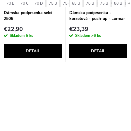
70 B
70 C
70 D
75 B
75 C
65 B
75 D
70 B
80 B
75 B
80 C
80 B
80 D
+
Dámska podprsenka selei
Dámska podprsenka -
2506
korzetová - push-up - Lormar
Double Extra Pizzo
€22,90
€23,39
Skladom
5 ks
Skladom
>6 ks
DETAIL
DETAIL