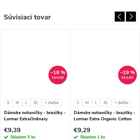
Súvisiaci tovar
–18 %
–19 %
€11,59
€11,59
S
M
L
XL
S
M
L
XL
+ ďalšie
+ ďalšie
Dámske nohavičky - brazilky -
Dámske nohavičky - brazilky -
Lormar ExtraOrdinary
Lormar Extra Organic Cotton
Brasiliana
Brasiliana
€9,39
€9,29
Skladom
5 ks
Skladom
1 ks