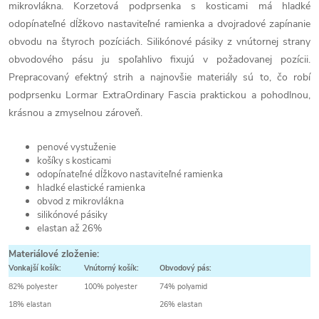
mikrovlákna. Korzetová podprsenka s kosticami má hladké
odopínateľné dĺžkovo nastaviteľné ramienka a dvojradové zapínanie
obvodu na štyroch pozíciách. Silikónové pásiky z vnútornej strany
obvodového pásu ju spoľahlivo fixujú v požadovanej pozícii.
Prepracovaný efektný strih a najnovšie materiály sú to, čo robí
podprsenku Lormar ExtraOrdinary Fascia praktickou a pohodlnou,
krásnou a zmyselnou zároveň.
penové vystuženie
košíky s kosticami
odopínateľné dĺžkovo nastaviteľné ramienka
hladké elastické ramienka
obvod z mikrovlákna
silikónové pásiky
elastan až 26%
Materiálové zloženie:
Vonkajší košík:
Vnútorný košík:
Obvodový pás:
82% polyester
100% polyester
74% polyamid
18% elastan
26% elastan