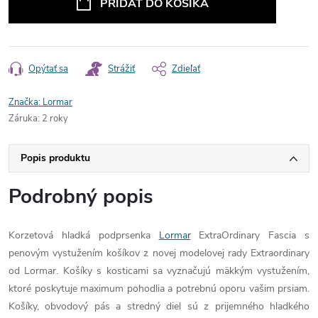
PRIDAŤ DO KOŠÍKA
Opýtať sa
Strážiť
Zdieľať
Značka:
Lormar
Záruka
:
2 roky
Popis produktu
Podrobný popis
Korzetová hladká podprsenka
Lormar
ExtraOrdinary Fascia s
penovým vystužením košíkov z novej modelovej rady Extraordinary
od Lormar. Košíky s kosticami sa vyznačujú mäkkým vystužením,
ktoré poskytuje maximum pohodlia a potrebnú oporu vašim prsiam.
Košíky, obvodový pás a stredný diel sú z prijemného hladkého