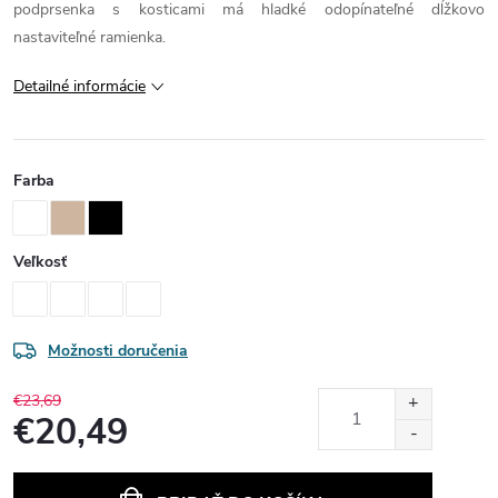
podprsenka s kosticami má hladké odopínateľné dĺžkovo
nastaviteľné ramienka.
Detailné informácie
Farba
Veľkosť
Možnosti doručenia
€23,69
€20,49
Jednotková
cena: