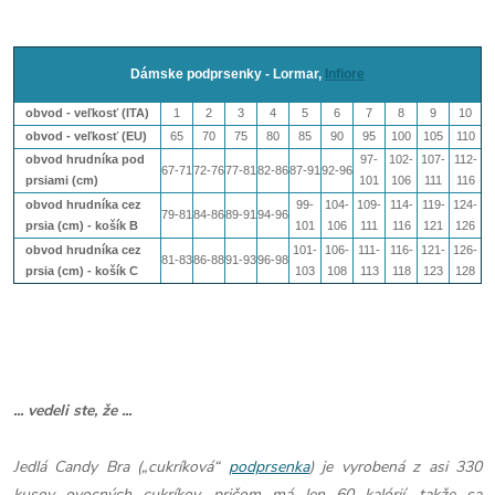
Dámske podprsenky - Lormar,
Infiore
obvod - veľkosť (ITA)
1
2
3
4
5
6
7
8
9
10
obvod - veľkosť (EU)
65
70
75
80
85
90
95
100
105
110
obvod hrudníka pod
97-
102-
107-
112-
67-71
72-76
77-81
82-86
87-91
92-96
prsiami (cm)
101
106
111
116
obvod hrudníka cez
99-
104-
109-
114-
119-
124-
79-81
84-86
89-91
94-96
prsia (cm) - košík B
101
106
111
116
121
126
obvod hrudníka cez
101-
106-
111-
116-
121-
126-
81-83
86-88
91-93
96-98
prsia (cm) - košík
C
103
108
113
118
123
128
... vedeli ste, že ...
Jedlá Candy Bra („cukríková“
podprsenka
) je vyrobená z asi 330
kusov ovocných cukríkov, pričom má len 60 kalórií, takže sa