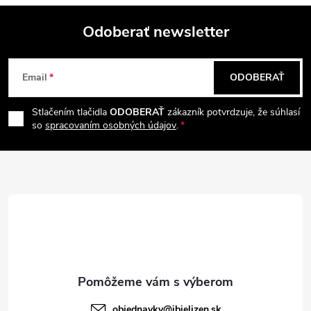
Odoberať newsletter
Z
Email
ODOBERAŤ
á
Stlačením tlačidla
ODOBERAŤ
zákazník potvrdzuje, že súhlasí
p
so
spracovaním osobných údajov
.
ä
t
i
e
objednavky
@
ibielizen.sk