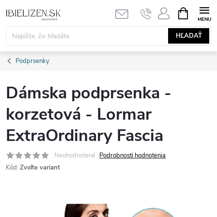
Prejsť
NÁKUPN
KOŠÍK
na
obsah
HĽADAŤ
Podprsenky
Dámska podprsenka -
korzetová - Lormar
ExtraOrdinary Fascia
Neohodnotené
Podrobnosti hodnotenia
Kód:
Zvoľte variant