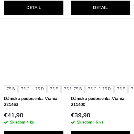
DETAIL
DETAIL
75 B
75 C
75 D
75 E
75 F
75 B
80 B
75 C
80 C
75 D
80 D
75 E
80 E
7
Dámska podprsenka Viania
Dámska podprsenka Viania
221463
211400
€41,90
€39,90
Skladom
4 ks
Skladom
>6 ks