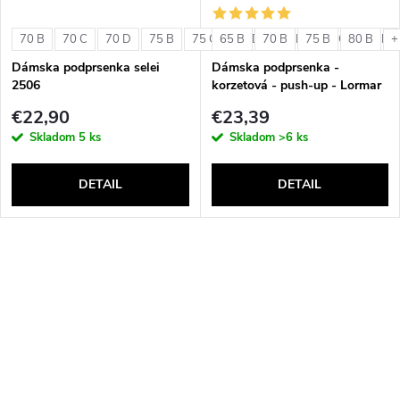
70 B
70 C
70 D
75 B
75 C
65 B
75 D
70 B
80 B
75 B
80 C
80 B
80 D
+
Dámska podprsenka selei
Dámska podprsenka -
2506
korzetová - push-up - Lormar
Double Extra Pizzo
€22,90
€23,39
Skladom
5 ks
Skladom
>6 ks
DETAIL
DETAIL