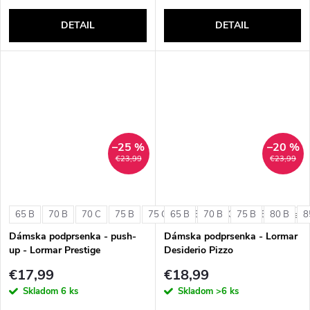
DETAIL
DETAIL
–25 %
–20 %
€23,99
€23,99
65 B
70 B
70 C
75 B
75 C
65 B
80 B
70 B
80 C
75 B
85 B
80 B
8
+ ďalši
Dámska podprsenka - push-
Dámska podprsenka - Lormar
up - Lormar Prestige
Desiderio Pizzo
€17,99
€18,99
Skladom
6 ks
Skladom
>6 ks