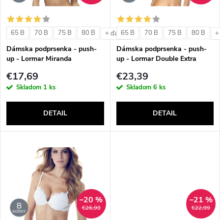
i
i
s
e
65 B
70 B
75 B
80 B
65 B
70 B
75 B
80 B
+ ďalšie
+
p
Dámska podprsenka - push-
Dámska podprsenka - push-
p
up - Lormar Miranda
up - Lormar Double Extra
r
€17,69
€23,39
r
Skladom
1 ks
Skladom
6 ks
o
o
DETAIL
DETAIL
d
d
u
u
k
k
t
–20 %
–21 %
t
€26,99
€22,99