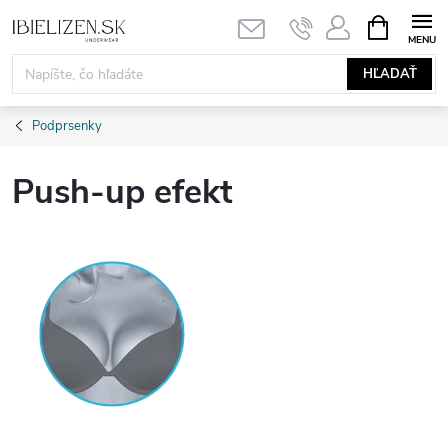
Prejsť
NÁKUPN
KOŠÍK
na
obsah
HĽADAŤ
Podprsenky
Push-up efekt