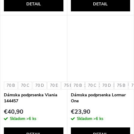
DETAIL
DETAIL
70 B
70 C
70 D
70 E
75 B
70 B
75 C
70 C
75 D
70 D
75 E
75 B
75 F
7
Dámska podprsenka Viania
Dámska podprsenka Lormar
144457
One
€40,90
€23,90
Skladom
>6 ks
Skladom
>6 ks