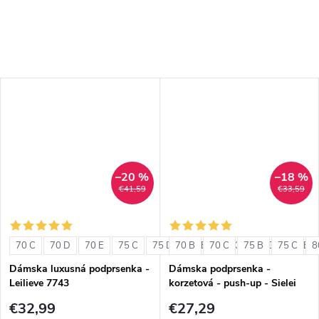
–20 %
–18 %
€41,59
€33,59
70 C
70 D
70 E
75 C
75 D
70 B
75 E
70 C
80 C
75 B
80 D
75 C
80 E
8
Dámska luxusná podprsenka -
Dámska podprsenka -
Leilieve 7743
korzetová - push-up - Sielei
1580
€32,99
€27,29