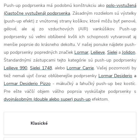
Push-up podprsenka má podobnú konštrukciu ako
polo-vystužená
(čiastočne vystužená) podprsenka
. Zásadným rozdielom sú výstelky
(push-up efekt) z vnútornej strany košíkov, ktoré môžu byť penové,
gélové, ale aj zo vzduchových (AIR) vankúšikov. Push-up
podprsenky sú veľmi obľúbené kvôli ich schopnosti vytvarovať aj
menšie poprsie do krásneho dekoltu. V našej ponuke nájdete push-
up podprsenky popredných značiek
Lormar
,
Leilieve
,
Sielei
a
Jolidon
.
Štandardnými zástupcami tejto kategórie sú push-up podprsenky
Leilieve 990
,
Sielei 1748
, alebo
Lormar Carrie
. Vašej pozornosti by
tiež nemali ujsť čoraz obľúbenejšie podprsenky
Lormar Desiderio
a
Lormar Desiderio Pizzo
- mäkučký a ľahučký push-up bez kostíc.
Pre ešte väčší objem vášho poprsia vyskúšajte podprsenky s
dvojnásobným (double alebo super) push-up
efektom.
Klasické