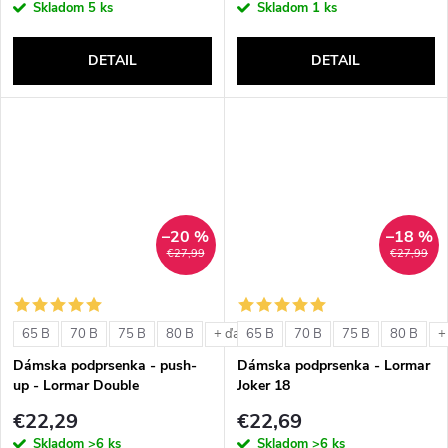
Skladom
5 ks
Skladom
1 ks
DETAIL
DETAIL
–20 %
–18 %
€27,99
€27,99
65 B
70 B
75 B
80 B
65 B
70 B
75 B
80 B
+ ďalšie
+
Dámska podprsenka - push-
Dámska podprsenka - Lormar
up - Lormar Double
Joker 18
€22,29
€22,69
Skladom
>6 ks
Skladom
>6 ks