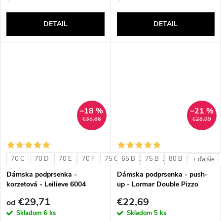
DETAIL
DETAIL
–18 %
–21 %
€35,86
€28,99
70 C
70 D
70 E
70 F
75 C
65 B
75 D
75 B
75 E
80 B
75 F
80 C
+ ďalšie
Dámska podprsenka -
Dámska podprsenka - push-
korzetová - Leilieve 6004
up - Lormar Double Pizzo
€29,71
€22,69
od
Skladom
6 ks
Skladom
5 ks