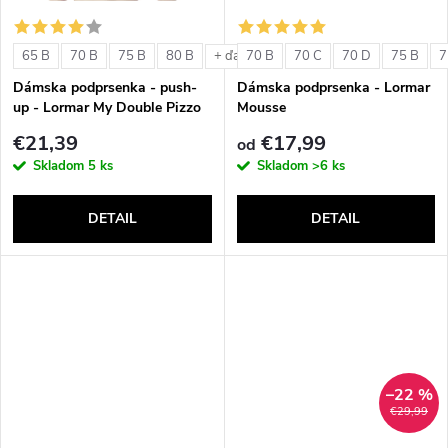
o
o
v
65 B
70 B
75 B
80 B
70 B
70 C
70 D
75 B
7
+ ďalšie
v
Dámska podprsenka - push-
Dámska podprsenka - Lormar
up - Lormar My Double Pizzo
Mousse
€21,39
€17,99
od
Skladom
5 ks
Skladom
>6 ks
DETAIL
DETAIL
–22 %
€29,99