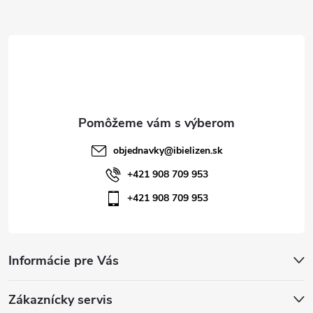
ä
t
i
e
objednavky
@
ibielizen.sk
+421 908 709 953
+421 908 709 953
Informácie pre Vás
Zákaznícky servis