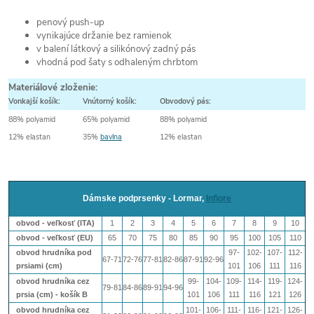
penový push-up
vynikajúce držanie bez ramienok
v balení látkový a silikónový zadný pás
vhodná pod šaty s odhaleným chrbtom
Materiálové zloženie:
Vonkajší košík:
Vnútorný košík:
Obvodový pás:
88% polyamid
65% polyamid
88% polyamid
12% elastan
35%
bavlna
12% elastan
Dámske podprsenky - Lormar,
Infiore
obvod - veľkosť (ITA)
1
2
3
4
5
6
7
8
9
10
obvod - veľkosť (EU)
65
70
75
80
85
90
95
100
105
110
obvod hrudníka pod
97-
102-
107-
112-
67-71
72-76
77-81
82-86
87-91
92-96
prsiami (cm)
101
106
111
116
obvod hrudníka cez
99-
104-
109-
114-
119-
124-
79-81
84-86
89-91
94-96
prsia (cm) - košík B
101
106
111
116
121
126
obvod hrudníka cez
101-
106-
111-
116-
121-
126-