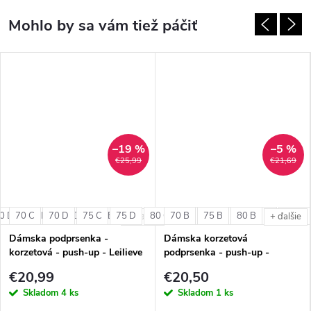
–19 %
–5 %
€25,99
€21,69
0 D
70 C
80 E
70 D
85 D
75 C
85 E
75 D
80 C
70 B
80 D
75 B
85 C
80 B
85 D
90 C
+ ďalšie
+ ďalšie
Dámska podprsenka -
Dámska korzetová
korzetová - push-up - Leilieve
podprsenka - push-up -
6001
Lormar Pura
€20,99
€20,50
Skladom
4 ks
Skladom
1 ks