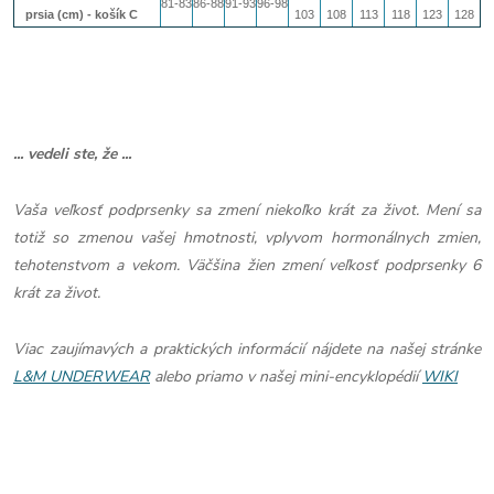
81-83
86-88
91-93
96-98
prsia (cm) - košík
C
103
108
113
118
123
128
... vedeli ste, že ...
Vaša veľkosť podprsenky sa zmení niekoľko krát za život. Mení sa
totiž so zmenou vašej hmotnosti, vplyvom hormonálnych zmien,
tehotenstvom a vekom. Väčšina žien zmení veľkosť podprsenky 6
krát za život.
Viac zaujímavých a praktických informácií nájdete na našej stránke
L&M UNDERWEAR
alebo priamo v našej mini-encyklopédií
WIKI