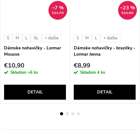
–7 %
–23 %
€11,79
€11,69
S
M
L
XL
S
M
L
+ ďalšie
+ ďalšie
Dámske nohavičky - Lormar
Dámske nohavičky - brazilky -
Mousse
Lormar Jenna
€10,90
€8,99
Skladom
>6 ks
Skladom
4 ks
DETAIL
DETAIL