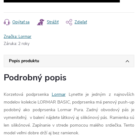
Opýtať sa
Strážiť
Zdieľať
Značka:
Lormar
Záruka
:
2 roky
Popis produktu
Podrobný popis
Korzetová podprsenka
Lormar
Lynette je jedným z najnovších
modelov kolekcie LORMAR BASIC, podprsenka má penový push-up
podobný ako podprsenka Lormar Pura. Zadný obvodový pás je
vymeniteľný, v balení nájdete látkový aj silikónový pás. Ramienka sú
len silikónové. Zapínanie v strede pomocou malého srdiečka. Tento
model veľmi dobre drží aj bez ramienok.