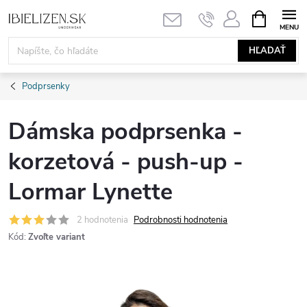
Prejsť
NÁKUPN
KOŠÍK
na
obsah
HĽADAŤ
Podprsenky
Dámska podprsenka -
korzetová - push-up -
Lormar Lynette
2 hodnotenia
Podrobnosti hodnotenia
Kód:
Zvoľte variant