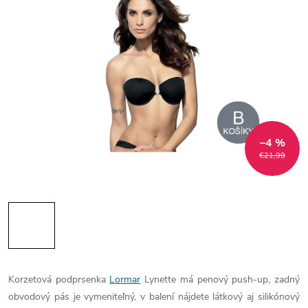
–4 %
€21,99
Korzetová podprsenka
Lormar
Lynette má penový push-up, zadný
obvodový pás je vymeniteľný, v balení nájdete látkový aj silikónový