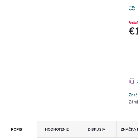
€21,
€
Jedn
cena
Znač
Záru
POPIS
HODNOTENIE
DISKUSIA
ZNAČKA