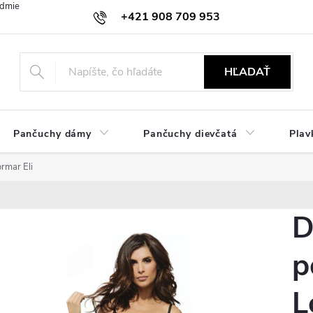
dmienky
Ochrana osobných údajov
Zásady používania cookies
+421 908 709 953
objednavky@ibielizen.sk
HĽADAŤ
Pančuchy dámy
Pančuchy dievčatá
Plav
rmar Eli
D
p
L