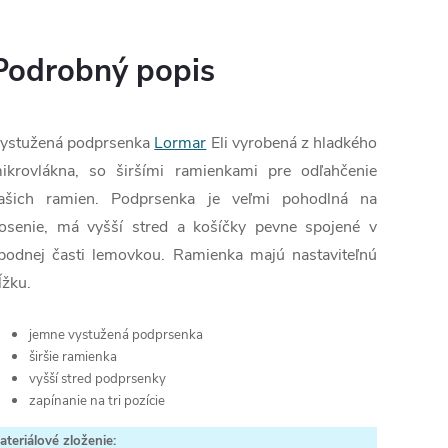
Podrobný popis
ystužená podprsenka
Lormar
Eli vyrobená z hladkého
ikrovlákna, so širšími ramienkami pre odľahčenie
ašich ramien. Podprsenka je veľmi pohodlná na
osenie, má vyšší stred a košíčky pevne spojené v
podnej časti lemovkou. Ramienka majú nastaviteľnú
ĺžku.
jemne vystužená podprsenka
širšie ramienka
vyšší stred podprsenky
zapínanie na tri pozície
ateriálové zloženie: