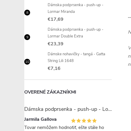
Dámska podprsenka - push-up -
Lormar Miranda
.
€17,69
Dámska podprsenka - push-up -
N
Lormar Double Extra
€23,39
V
Dámske nohavičky - tangá - Gatta
n
String Lili 1648
n
€7,16
OVERENÉ ZÁKAZNÍKMI
Dámska podprsenka - push-up - Lormar Miranda
Jarmila Gallova
Tovar nemôžem hodnotiť, ešte stále ho