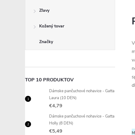
Zľavy
Kožený tovar
Značky
V
m
v
n
s
TOP 10 PRODUKTOV
d
Dámske pančuchové nohavice - Gatta
Laura (10 DEN)
€4,79
Dámske pančuchové nohavice - Gatta
Holly (8 DEN)
€5,49
M