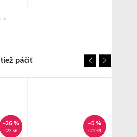
–26 %
–5 %
€23,56
€21,69