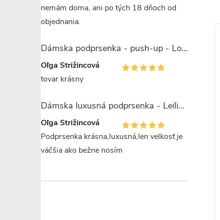
nemám doma, ani po tých 18 dňoch od
objednania.
Dámska podprsenka - push-up - Lormar Saten Soft up
Oľga Strižincová
tovar krásny
–29 %
–22 %
Dámska luxusná podprsenka - Leilieve 7743
€16,99
€9,21
Oľga Strižincová
Podprsenka krásna,luxusná,len velkosť je
väčšia ako bežne nosím
S
M
L
XL
+ ďalšie
avičky - tangá -
Dámske nohavičky - šortky -
34
Gatta Shorts Viki 1446
€7,16
DETAIL
DETAIL
 ks
Skladom
5 ks