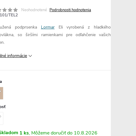
Neohodnotené
Podrobnosti hodnotenia
101/TEL2
tužená podprsenka
Lormar
Eli vyrobená z hladkého
ovlákna, so širšími ramienkami pre odľahčenie vašich
en.
ilné informácie
a
osť
Skladom
1 ks
10.8.2026