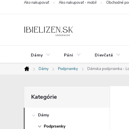
Ako nakupovať
Ako nakupovať - mobil
Obchodné po
Prejsť
na
obsah
Dámy
Páni
Dievčatá
Dámy
Podprsenky
Dámska podprsenka - Lo
Domov
B
Preskočiť
Kategórie
kategórie
o
Dámy
č
Podprsenky