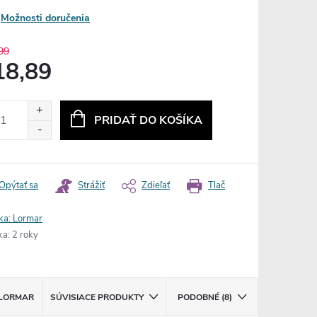
Možnosti doručenia
99
18,89
otková
:
PRIDAŤ DO KOŠÍKA
Opýtať sa
Strážiť
Zdieľať
Tlač
ka:
Lormar
ka
:
2 roky
LORMAR
SÚVISIACE PRODUKTY
PODOBNÉ (8)