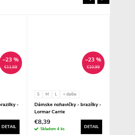
–23 %
–23 %
€11,69
€10,99
S
M
L
S
M
+ ďalšie
razilky -
Dámske nohavičky - brazílky -
Dámske 
Lormar Carrie
- Lorma
€8,39
€13,3
DETAIL
DETAIL
Skladom
4 ks
Sklad