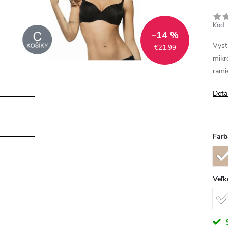
Kód:
–14 %
Vys
€21,99
mikr
rami
Deta
Farb
Veľk