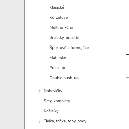
n
Klasické
ý
Korzetové
Multifunkčné
p
Braletky, bralette
a
Športové a formujúce
Materské
n
Push-up
e
Double push-up
l
Nohavičky
Sety, komplety
Košieľky
Tielka, trička, topy, body