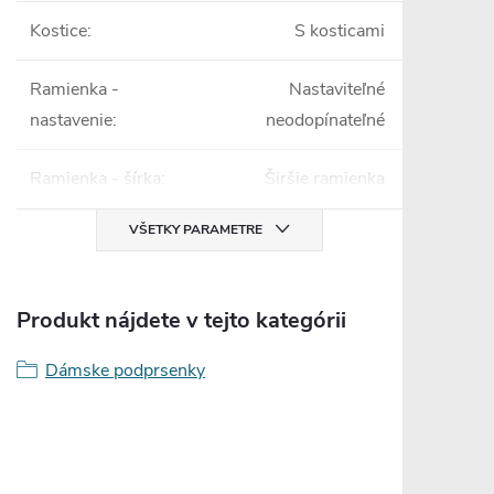
Kostice
:
S kosticami
Ramienka -
Nastaviteľné
nastavenie
:
neodopínateľné
Ramienka - šírka
:
Širšie ramienka
VŠETKY PARAMETRE
Produkt nájdete v tejto kategórii
Dámske podprsenky