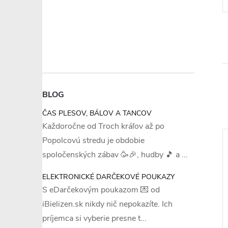
BLOG
ČAS PLESOV, BÁLOV A TANCOV
Každoročne od Troch kráľov až po
Popolcovú stredu je obdobie
spoločenských zábav 🥳🎉, hudby 🎵 a ...
ELEKTRONICKÉ DARČEKOVÉ POUKAZY
S eDarčekovým poukazom 💌 od
iBielizen.sk nikdy nič nepokazíte. Ich
–18 %
–15 %
príjemca si vyberie presne t...
€25,20
€30,59