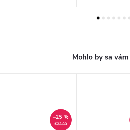
–25 %
€23,99