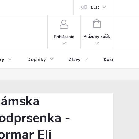
Čo inde nenájdete
Blog
EUR
NÁKUPNÝ
KOŠÍK
Prázdny košík
Prihlásenie
ky
Doplnky
Zľavy
Kožený tovar
ámska
odprsenka -
ormar Eli