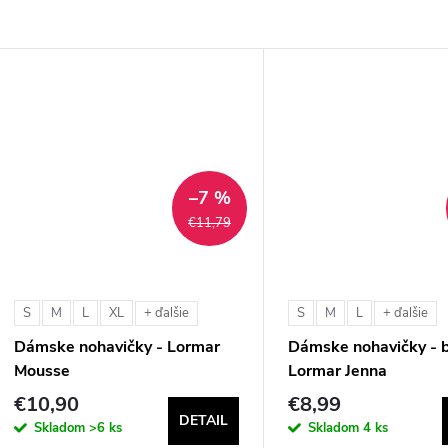
–7 %
€11,79
S
M
L
XL
S
M
L
+ ďalšie
+ ďalšie
Dámske nohavičky - Lormar
Dámske nohavičky - b
Mousse
Lormar Jenna
€10,90
€8,99
DETAIL
Skladom
>6 ks
Skladom
4 ks