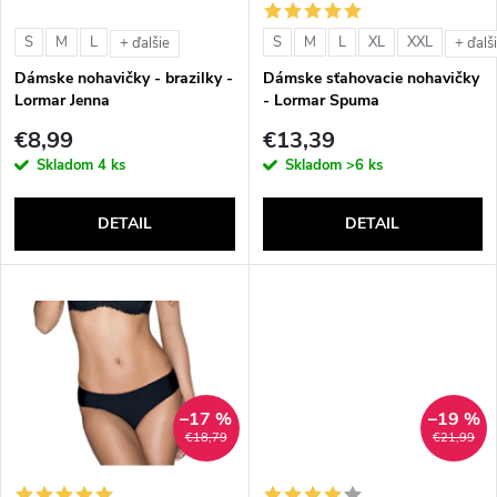
i
s
e
S
M
L
S
M
L
XL
XXL
+ ďalšie
+ ďalš
p
Dámske nohavičky - brazilky -
Dámske sťahovacie nohavičky
p
Lormar Jenna
- Lormar Spuma
r
€8,99
€13,39
r
Skladom
4 ks
Skladom
>6 ks
o
o
DETAIL
DETAIL
d
d
u
u
k
k
t
–17 %
–19 %
t
€18,79
€21,99
o