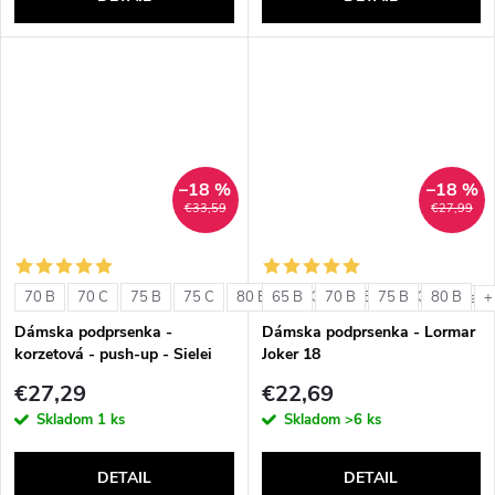
–18 %
–18 %
€33,59
€27,99
70 B
70 C
75 B
75 C
80 B
65 B
80 C
70 B
85 B
75 B
85 C
80 B
+ ďalši
+
Dámska podprsenka -
Dámska podprsenka - Lormar
korzetová - push-up - Sielei
Joker 18
1580
€27,29
€22,69
Skladom
1 ks
Skladom
>6 ks
DETAIL
DETAIL