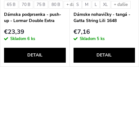
65 B
70 B
75 B
80 B
S
M
L
XL
+ ďalšie
+ ďalšie
Dámska podprsenka - push-
Dámske nohavičky - tangá -
up - Lormar Double Extra
Gatta String Lili 1648
€23,39
€7,16
Skladom
6 ks
Skladom
5 ks
DETAIL
DETAIL