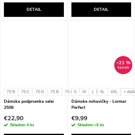
DETAIL
DETAIL
–21 %
€12,69
70 B
70 C
70 D
75 B
75 C
S
75 D
M
L
80 B
XL
80 C
XXL
80 D
+ ďalš
Dámska podprsenka selei
Dámske nohavičky - Lormar
2506
Perfect
€22,90
€9,99
Skladom
4 ks
Skladom
>6 ks