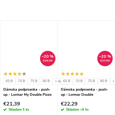
–20 %
–20 %
€26,99
€27,99
65 B
70 B
75 B
80 B
65 B
70 B
75 B
80 B
+ ďalšie
+
Dámska podprsenka - push-
Dámska podprsenka - push-
up - Lormar My Double Pizzo
up - Lormar Double
€21,39
€22,29
Skladom
5 ks
Skladom
>6 ks