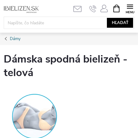
Prejsť
NÁKUPN
KOŠÍK
na
obsah
HĽADAŤ
Dámy
Dámska spodná bielizeň -
telová