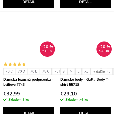
DETAIL
DETAIL
–20 %
–20 %
€41,59
€36,48
70 C
70 D
70 E
75 C
75 D
S
75 E
M
L
80 C
XL
80 D
80 E
+ ďalšie
Dámska luxusná podprsenka -
Dámske body - Gatta Body T-
Leilieve 7743
shirt 5571S
€32,99
€29,10
Skladom
5 ks
Skladom
>6 ks
DETAIL
DETAIL