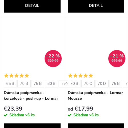
DETAIL
DETAIL
–22 %
–21 %
€29,99
€22,99
65 B
70 B
75 B
80 B
70 B
70 C
70 D
75 B
7
+ ďalšie
Dámska podprsenka -
Dámska podprsenka - Lormar
korzetová - push-up - Lormar
Mousse
Double Extra Pizzo
€23,39
€17,99
od
Skladom
>6 ks
Skladom
>6 ks