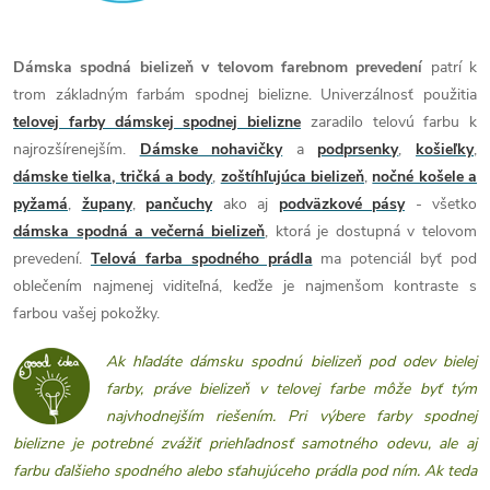
Dámska spodná bielizeň v telovom farebnom prevedení
patrí k
trom základným farbám spodnej bielizne. Univerzálnosť použitia
telovej farby dámskej spodnej bielizne
zaradilo telovú farbu k
najrozšírenejším.
Dámske nohavičky
a
podprsenky
,
košieľky
,
dámske tielka, tričká a body
,
zoštíhľujúca bielizeň
,
nočné košele a
pyžamá
,
župany
,
pančuchy
ako aj
podväzkové pásy
- všetko
dámska spodná a večerná bielizeň
, ktorá je dostupná v telovom
prevedení.
Telová farba spodného prádla
ma potenciál byť pod
oblečením najmenej viditeľná, keďže je najmenšom kontraste s
farbou vašej pokožky.
Ak hľadáte dámsku spodnú bielizeň pod odev bielej
farby, práve bielizeň v telovej farbe môže byť tým
najvhodnejším riešením. Pri výbere farby spodnej
bielizne je potrebné zvážiť priehľadnosť samotného odevu, ale aj
farbu ďalšieho spodného alebo sťahujúceho prádla pod ním. Ak teda