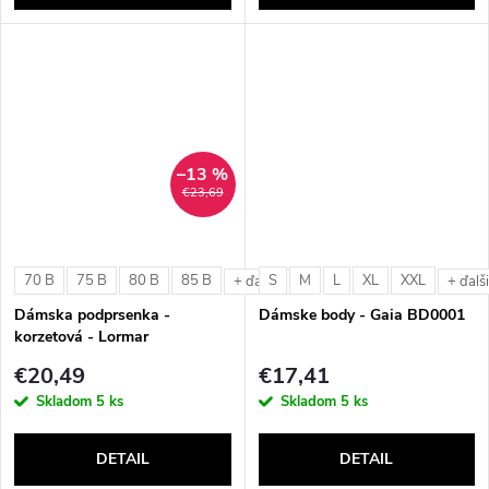
–13 %
€23,69
70 B
75 B
80 B
85 B
S
M
L
XL
XXL
+ ďalšie
+ ďalš
Dámska podprsenka -
Dámske body - Gaia BD0001
korzetová - Lormar
ExtraOrdinary Fascia
€20,49
€17,41
Skladom
5 ks
Skladom
5 ks
DETAIL
DETAIL