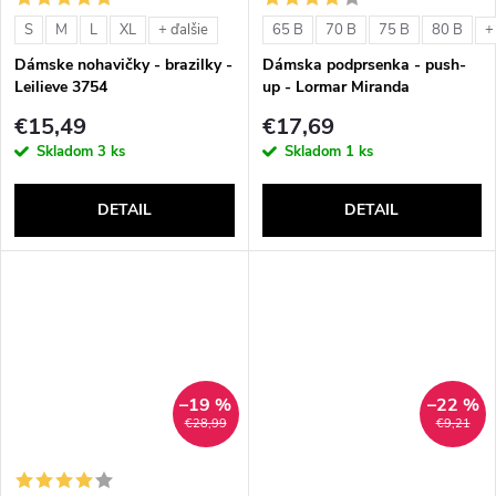
o
v
S
M
L
XL
65 B
70 B
75 B
80 B
+ ďalšie
+
v
Dámske nohavičky - brazilky -
Dámska podprsenka - push-
Leilieve 3754
up - Lormar Miranda
€15,49
€17,69
Skladom
3 ks
Skladom
1 ks
DETAIL
DETAIL
–19 %
–22 %
€28,99
€9,21