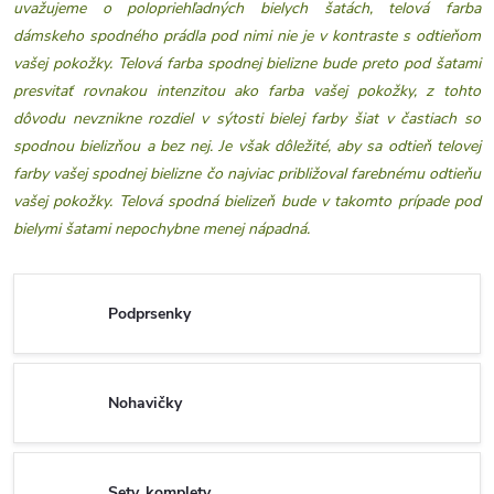
uvažujeme o polopriehľadných bielych šatách, telová farba
dámskeho spodného prádla pod nimi nie je v kontraste s odtieňom
vašej pokožky. Telová farba spodnej bielizne bude preto pod šatami
presvitať rovnakou intenzitou ako farba vašej pokožky, z tohto
dôvodu nevznikne rozdiel v sýtosti bielej farby šiat v častiach so
spodnou bielizňou a bez nej. Je však dôležité, aby sa odtieň telovej
farby vašej spodnej bielizne čo najviac približoval farebnému odtieňu
vašej pokožky. Telová spodná bielizeň bude v takomto prípade pod
bielymi šatami nepochybne menej nápadná.
Podprsenky
Nohavičky
Sety, komplety