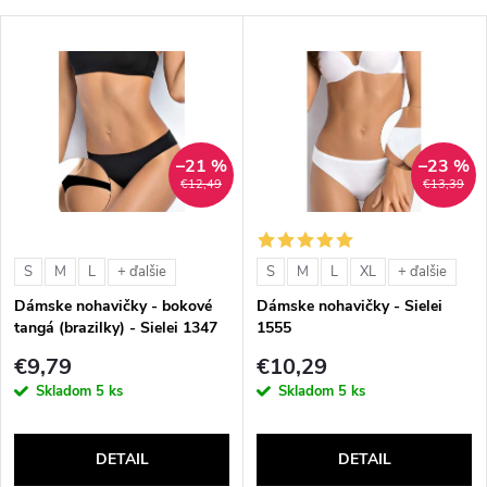
–21 %
–23 %
€12,49
€13,39
S
M
L
S
M
L
XL
+ ďalšie
+ ďalšie
Dámske nohavičky - bokové
Dámske nohavičky - Sielei
tangá (brazilky) - Sielei 1347
1555
€9,79
€10,29
Skladom
5 ks
Skladom
5 ks
DETAIL
DETAIL