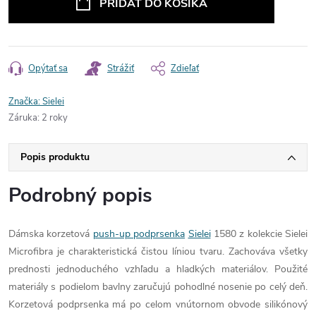
PRIDAŤ DO KOŠÍKA
Opýtať sa
Strážiť
Zdieľať
Značka:
Sielei
Záruka
:
2 roky
Popis produktu
Podrobný popis
Dámska korzetová
push-up podprsenka
Sielei
1580 z kolekcie Sielei
Microfibra je charakteristická čistou líniou tvaru. Zachováva všetky
prednosti jednoduchého vzhľadu a hladkých materiálov. Použité
materiály s podielom bavlny zaručujú pohodlné nosenie po celý deň.
Korzetová podprsenka má po celom vnútornom obvode silikónový