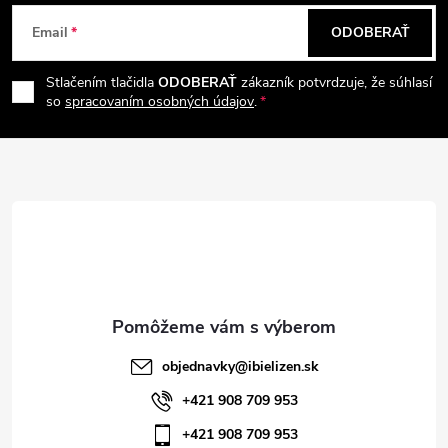
Z
Email
ODOBERAŤ
á
Stlačením tlačidla
ODOBERAŤ
zákazník potvrdzuje, že súhlasí
p
so
spracovaním osobných údajov
.
ä
t
i
e
objednavky
@
ibielizen.sk
+421 908 709 953
+421 908 709 953