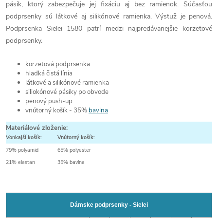
pásik, ktorý zabezpečuje jej fixáciu aj bez ramienok. Súčasťou
podprsenky sú látkové aj silikónové ramienka. Výstuž je penová.
Podprsenka Sielei 1580 patrí medzi najpredávanejšie korzetové
podprsenky.
korzetová podprsenka
hladká čistá línia
látkové a silikónové ramienka
siliokónové pásiky po obvode
penový push-up
vnútorný košík - 35%
bavlna
Materiálové zloženie:
Vonkajší košík:
Vnútorný košík:
79% polyamid
65% polyester
21% elastan
35% bavlna
Dámske podprsenky - Sielei