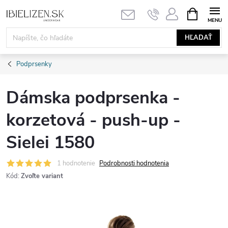
Prejsť
NÁKUPN
KOŠÍK
na
obsah
HĽADAŤ
Podprsenky
Dámska podprsenka -
korzetová - push-up -
Sielei 1580
1 hodnotenie
Podrobnosti hodnotenia
Kód:
Zvoľte variant