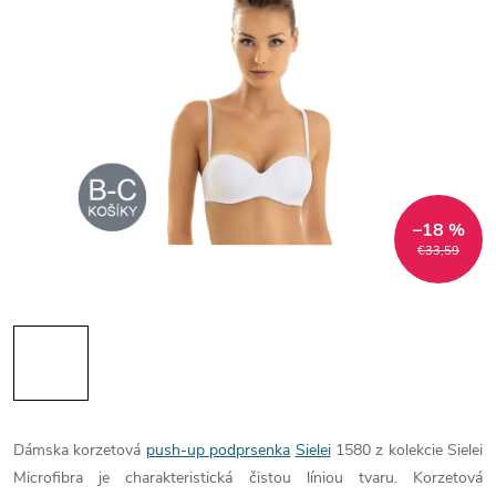
–18 %
€33,59
Dámska korzetová
push-up podprsenka
Sielei
1580 z kolekcie Sielei
Microfibra je charakteristická čistou líniou tvaru. Korzetová