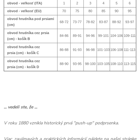
obvod - veľkosť (ITA)
1
2
3
4
5
6
obvod - veľkosť (EU)
70
75
80
85
90
95
obvod hrudníka pod prsiami
68-72
73-77
78-82
83-87
88-92
93-97
(cm)
obvod hrudníka cez prsia
84-86
89-91
94-96
99-101
104-106
109-111
(cm) - košík B
obvod hrudníka cez
86-88
91-93
96-98
101-103
106-108
111-113
prsia (cm) - košík
C
obvod hrudníka cez
88-90
93-95
98-100
103-105
108-110
113-115
prsia (cm) - košík
D
... vedeli ste, že ...
V roku 1880 vznikla historický prvá "push-up" podprsenka.
Viac zaujímavých a praktických informácií nájdete na našej stránke