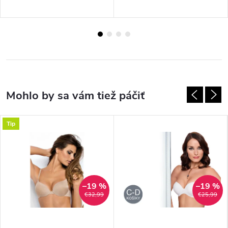
Tip
–19 %
–19 %
€32,99
€25,99