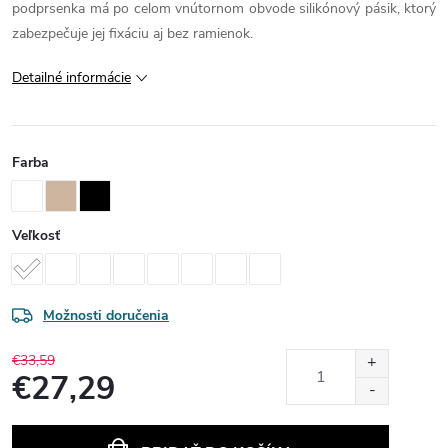
podprsenka má po celom vnútornom obvode silikónový pásik, ktorý
zabezpečuje jej fixáciu aj bez ramienok.
Detailné informácie
Farba
Veľkosť
Možnosti doručenia
€33,59
€27,29
Jednotková
cena: