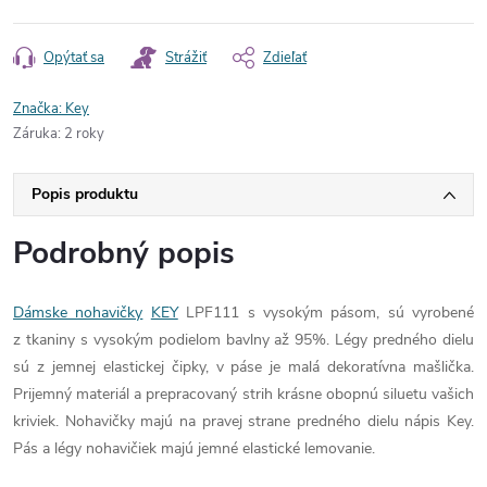
Opýtať sa
Strážiť
Zdieľať
Značka:
Key
Záruka
:
2 roky
Popis produktu
Podrobný popis
Dámske nohavičky
KEY
LPF111 s vysokým pásom, sú vyrobené
z tkaniny s vysokým podielom bavlny až 95%. Légy predného dielu
sú z jemnej elastickej čipky, v páse je malá dekoratívna mašlička.
Prijemný materiál a prepracovaný strih krásne obopnú siluetu vašich
kriviek. Nohavičky majú na pravej strane predného dielu nápis Key.
Pás a légy nohavičiek majú jemné elastické lemovanie.