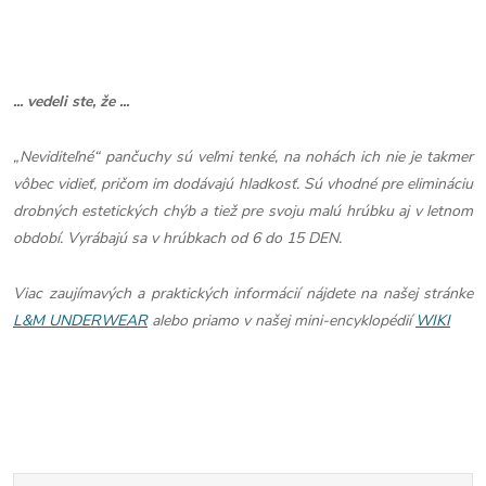
... vedeli ste, že ...
„Neviditeľné“ pančuchy sú veľmi tenké, na nohách ich nie je takmer
vôbec vidieť, pričom im dodávajú hladkosť. Sú vhodné pre elimináciu
drobných estetických chýb a tiež pre svoju malú hrúbku aj v letnom
období. Vyrábajú sa v hrúbkach od 6 do 15 DEN.
Viac zaujímavých a praktických informácií nájdete na našej stránke
L&M UNDERWEAR
alebo priamo v našej mini-encyklopédií
WIKI