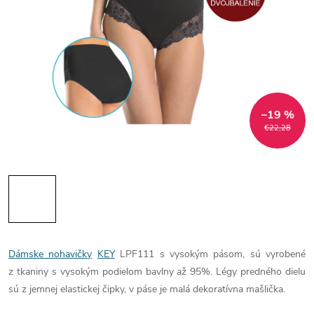
–19 %
€22,28
Dámske nohavičky
KEY
LPF111 s vysokým pásom, sú vyrobené
z tkaniny s vysokým podielom bavlny až 95%. Légy predného dielu
sú z jemnej elastickej čipky, v páse je malá dekoratívna mašlička.