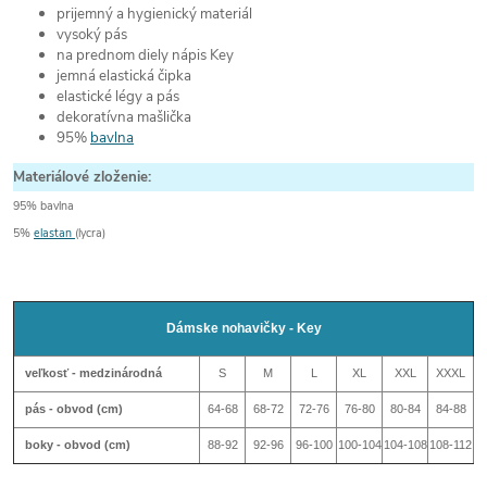
prijemný a hygienický materiál
vysoký pás
na prednom diely nápis Key
jemná elastická čipka
elastické légy a pás
dekoratívna mašlička
95%
bavlna
Materiálové zloženie:
95% bavlna
5%
elastan
(lycra)
Dámske nohavičky - Key
veľkosť - medzinárodná
S
M
L
XL
XXL
XXXL
pás - obvod (cm)
64-68
68-72
72-76
76-80
80-84
84-88
boky - obvod (cm)
88-92
92-96
96-100
100-104
104-108
108-112