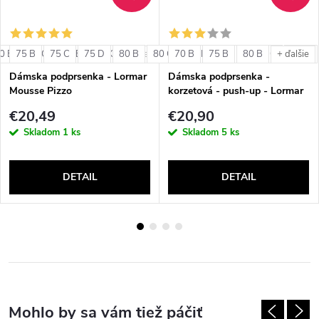
0 B
75 B
80 C
75 C
85 B
75 D
85 C
80 B
80 C
70 B
80 D
75 B
85 B
80 B
85 C
85 D
e
+ ďalšie
+ ďalšie
Dámska podprsenka - Lormar
Dámska podprsenka -
Mousse Pizzo
korzetová - push-up - Lormar
Lynette
€20,49
€20,90
Skladom
1 ks
Skladom
5 ks
DETAIL
DETAIL