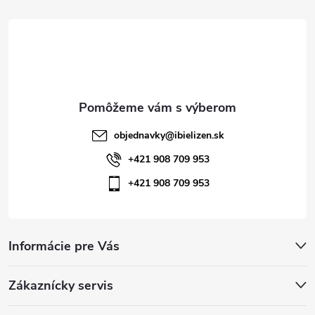
t
i
e
objednavky
@
ibielizen.sk
+421 908 709 953
+421 908 709 953
Informácie pre Vás
Zákaznícky servis