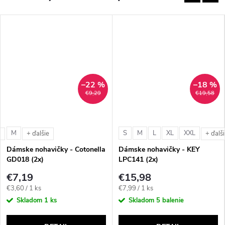
–22 %
–18 %
€9,29
€19,58
M
S
M
L
XL
XXL
e
+ ďalšie
+ ďalš
Dámske nohavičky - Cotonella
Dámske nohavičky - KEY
GD018 (2x)
LPC141 (2x)
€7,19
€15,98
Jednotková
Jednotková
€3,60 / 1 ks
€7,99 / 1 ks
cena:
cena:
Skladom
1 ks
Skladom
5 balenie