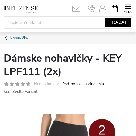
Prejsť
NÁKUPN
KOŠÍK
na
obsah
HĽADAŤ
Nohavičky
Dámske nohavičky - KEY
LPF111 (2x)
Neohodnotené
Podrobnosti hodnotenia
Kód:
Zvoľte variant