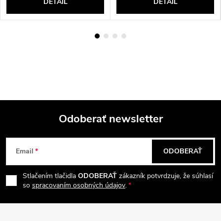
DETAIL
DETAIL
Odoberať newsletter
Z
Email
ODOBERAŤ
á
Stlačením tlačidla
ODOBERAŤ
zákazník potvrdzuje, že súhlasí
p
so
spracovaním osobných údajov
.
ä