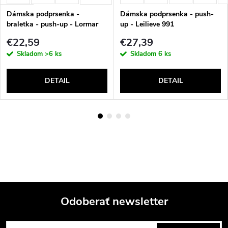
Dámska podprsenka -
Dámska podprsenka - push-
braletka - push-up - Lormar
up - Leilieve 991
Gem
€22,59
€27,39
Skladom
>6 ks
Skladom
6 ks
DETAIL
DETAIL
Odoberať newsletter
Z