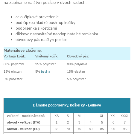
na zapínanie na štyri pozície v dvoch radoch.
celo-čipkové prevedenie
pod čipkou hladké push-up košíky
podprsenka s kosticami
dĺžkovo nastaviteľné neodopínateľné ramienka
obvodový pás na štyri pozície
Materiálové zloženie:
Vonkajší košík:
Vnútorný košík:
Obvodový pás:
80% polyamid
95% polyester
80% polyamid
15% elastan
5%
bavlna
15% elastan
5% polyester
5% polyester
Dámske podprsenky, košieľky - Leilieve
veľkosť - medzinárodná
XS
S
M
L
XL
XXL
XXXL
obvod - veľkosť (ITA)
1
2
3
4
5
6
7
obvod - veľkosť (EU)
65
70
75
80
85
90
95