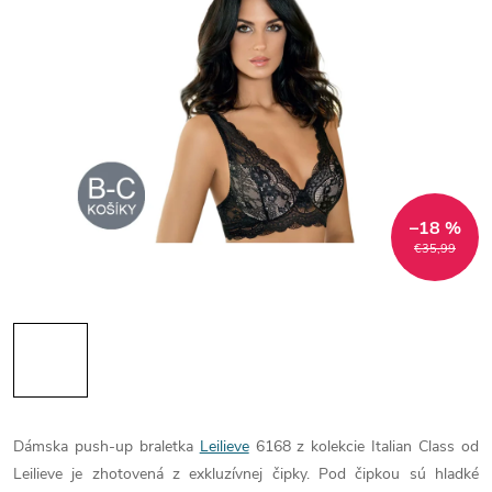
–18 %
€35,99
Dámska push-up braletka
Leilieve
6168 z kolekcie Italian Class od
Leilieve je zhotovená z exkluzívnej čipky. Pod čipkou sú hladké