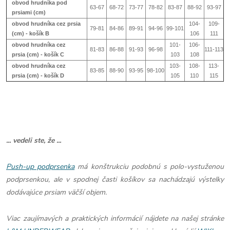
obvod hrudníka pod
63-67
68-72
73-77
78-82
83-87
88-92
93-97
prsiami (cm)
obvod hrudníka cez prsia
104-
109-
79-81
84-86
89-91
94-96
99-101
(cm) - košík B
106
111
obvod hrudníka cez
101-
106-
81-83
86-88
91-93
96-98
111-113
prsia (cm) - košík
C
103
108
obvod hrudníka cez
103-
108-
113-
83-85
88-90
93-95
98-100
prsia (cm) - košík
D
105
110
115
... vedeli ste, že ...
Push-up podprsenka
má konštrukciu podobnú s polo-vystuženou
podprsenkou, ale v spodnej časti košíkov sa nachádzajú výstelky
dodávajúce prsiam väčší objem.
Viac zaujímavých a praktických informácií nájdete na našej stránke