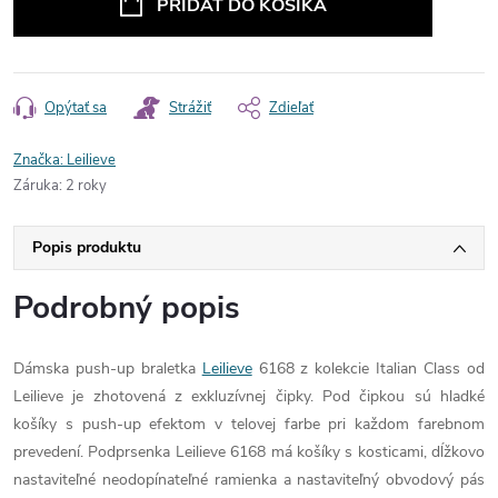
PRIDAŤ DO KOŠÍKA
Opýtať sa
Strážiť
Zdieľať
Značka:
Leilieve
Záruka
:
2 roky
Popis produktu
Podrobný popis
Dámska push-up braletka
Leilieve
6168 z kolekcie Italian Class od
Leilieve je zhotovená z exkluzívnej čipky. Pod čipkou sú hladké
košíky s push-up efektom v telovej farbe pri každom farebnom
prevedení. Podprsenka Leilieve 6168 má košíky s kosticami, dĺžkovo
nastaviteľné neodopínateľné ramienka a nastaviteľný obvodový pás