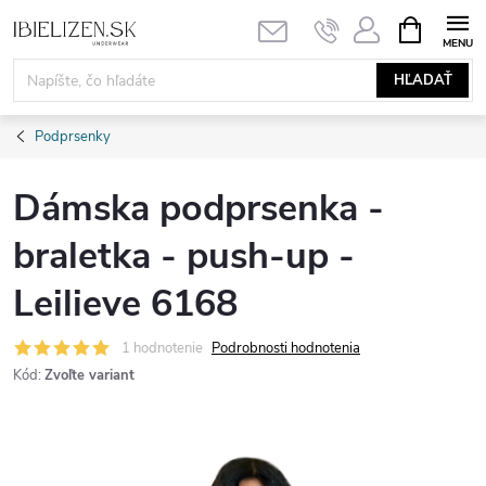
Prejsť
NÁKUPN
KOŠÍK
na
obsah
HĽADAŤ
Podprsenky
Dámska podprsenka -
braletka - push-up -
Leilieve 6168
1 hodnotenie
Podrobnosti hodnotenia
Kód:
Zvoľte variant