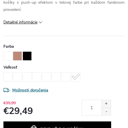
košíky s push-up efektom v telovej farbe pri každom farebnom
prevedení.
Detailné informácie
Farba
Veľkosť
Možnosti doručenia
€35,99
€29,49
Jednotková
cena: