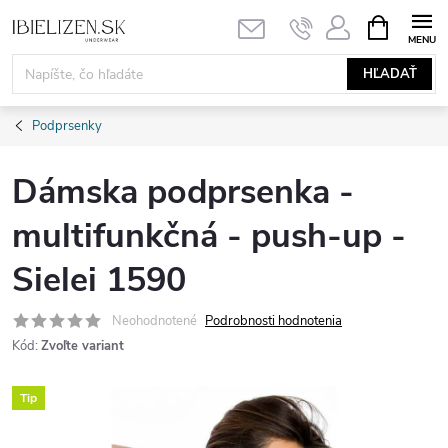
Prejsť
NÁKUPN
KOŠÍK
na
obsah
HĽADAŤ
Podprsenky
Dámska podprsenka -
multifunkčná - push-up -
Sielei 1590
Neohodnotené
Podrobnosti hodnotenia
Kód:
Zvoľte variant
Tip