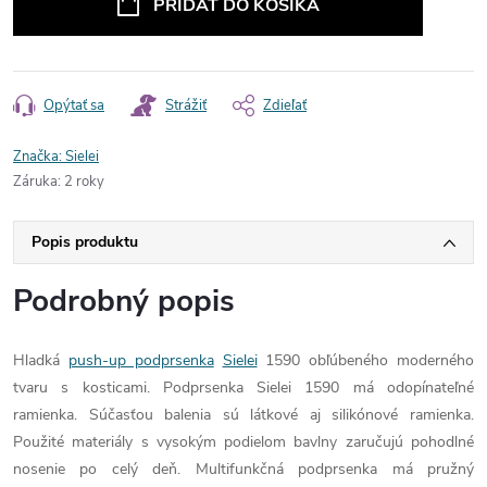
PRIDAŤ DO KOŠÍKA
Opýtať sa
Strážiť
Zdieľať
Značka:
Sielei
Záruka
:
2 roky
Popis produktu
Podrobný popis
Hladká
push-up podprsenka
Sielei
1590 obľúbeného moderného
tvaru s kosticami. Podprsenka Sielei 1590 má odopínateľné
ramienka. Súčasťou balenia sú látkové aj silikónové ramienka.
Použité materiály s vysokým podielom bavlny zaručujú pohodlné
nosenie po celý deň. Multifunkčná podprsenka má pružný