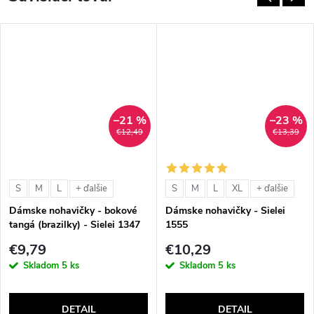
–21 %
–23 %
€12,49
€13,39
S
M
L
S
M
L
XL
+ ďalšie
+ ďalšie
Dámske nohavičky - bokové
Dámske nohavičky - Sielei
tangá (brazilky) - Sielei 1347
1555
€9,79
€10,29
Skladom
5 ks
Skladom
5 ks
DETAIL
DETAIL