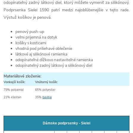
odopínateľný zadný látkový diel, ktorý môžete vymeniť za silikónový.
Podprsenka Sielei 1590 patrí medzi najobľúbenejšie v tejto rade.
Výstuž košíkov je penová.
penový push-up
veľmi prijemná na dotyk
košíky s kosticami
vhodná pod priliehavé oblečenie
látkové aj silikónové ramienka
odopínateľné dĺžkovo nastaviteľné ramienka
odopínateľný zadný látkový a silikónový diel
Materiálové zloženie:
Vonkajší košík:
Vnútorný košík:
79% polyamid
65% polyester
21% elastan
35%
bavlna
Dámske podprsenky - Sielei