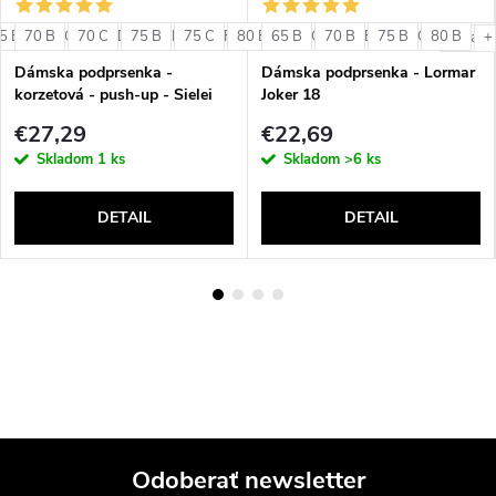
5 B
70 B
75 C
70 C
75 D
75 B
75 E
75 C
75 F
80 B
80 B
65 B
80 C
80 C
70 B
85 B
80 D
75 B
85 C
80 E
80 B
80 F
+ ďalši
+
Dámska podprsenka -
Dámska podprsenka - Lormar
korzetová - push-up - Sielei
Joker 18
1580
€27,29
€22,69
Skladom
1 ks
Skladom
>6 ks
DETAIL
DETAIL
Odoberať newsletter