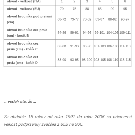
obvod - veľkosť (ITA)
1
2
3
4
5
6
obvod - veľkosť (EU)
70
75
80
85
90
95
obvod hrudníka pod prsiami
68-72
73-77
78-82
83-87
88-92
93-97
(cm)
obvod hrudníka cez prsia
84-86
89-91
94-96
99-101
104-106
109-111
(cm) - košík B
obvod hrudníka cez
86-88
91-93
96-98
101-103
106-108
111-113
prsia (cm) - košík
C
obvod hrudníka cez
88-90
93-95
98-100
103-105
108-110
113-115
prsia (cm) - košík
D
... vedeli ste, že ...
Za obdobie 15 rokov od roku 1991 do roku 2006 sa priemerná
veľkosť podprsenky zväčšila z 85B na 90C.