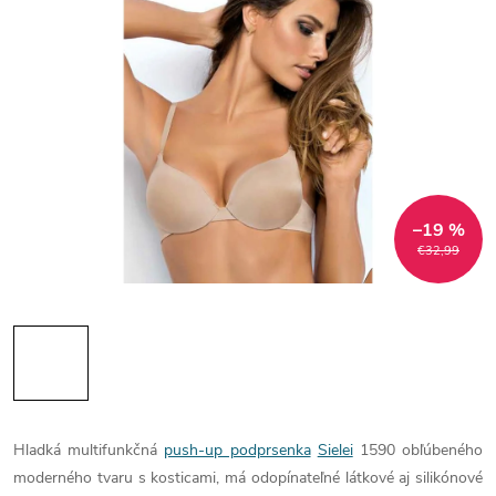
–19 %
€32,99
Hladká multifunkčná
push-up podprsenka
Sielei
1590 obľúbeného
moderného tvaru s kosticami, má odopínateľné látkové aj silikónové