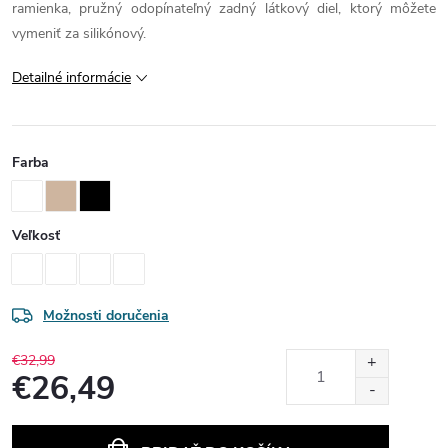
ramienka, pružný odopínateľný zadný látkový diel, ktorý môžete
vymeniť za silikónový.
Detailné informácie
Farba
Veľkosť
Možnosti doručenia
€32,99
€26,49
Jednotková
cena: