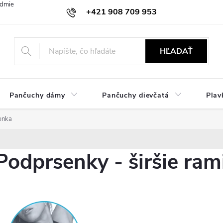
dmienky
Ochrana osobných údajov
Zásady používania cookies
+421 908 709 953
objednavky@ibielizen.sk
HĽADAŤ
Pančuchy dámy
Pančuchy dievčatá
Plav
enka
Podprsenky - širšie ra