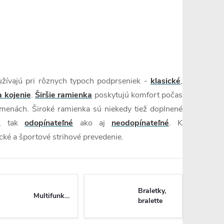
žívajú pri rôznych typoch podprseniek -
klasické
,
a kojenie
.
Širšie ramienka
poskytujú komfort počas
ramenách. Široké ramienka sú niekedy tiež doplnené
, tak
odopínateľné
ako aj
neodopínateľné
. K
ké a športové strihové prevedenie.
Braletky,
Multifunkčné
bralette