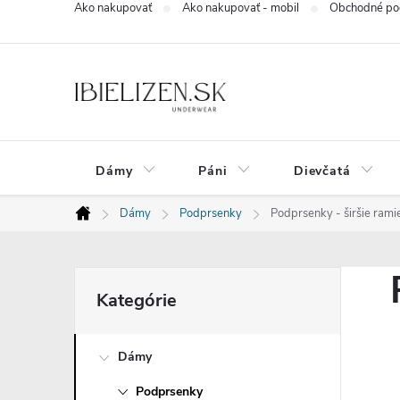
Ako nakupovať
Ako nakupovať - mobil
Obchodné po
Prejsť
na
obsah
Dámy
Páni
Dievčatá
Dámy
Podprsenky
Podprsenky - širšie rami
Domov
B
Preskočiť
Kategórie
kategórie
o
Dámy
č
Podprsenky