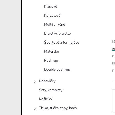
n
Klasické
ý
Korzetové
Multifunkčné
p
Braletky, bralette
a
D
Športové a formujúce
z
Materské
n
n
Push-up
k
e
Double push-up
n
l
Nohavičky
Sety, komplety
Košieľky
Tielka, trička, topy, body