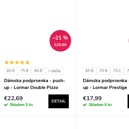
–21 %
€28,99
65 B
75 B
80 B
65 B
70 B
70 C
+ ďalšie
Dámska podprsenka - push-
Dámska podprsenka 
up - Lormar Double Pizzo
up - Lormar Prestige
€22,69
€17,99
DETAIL
Skladom
5 ks
Skladom
6 ks