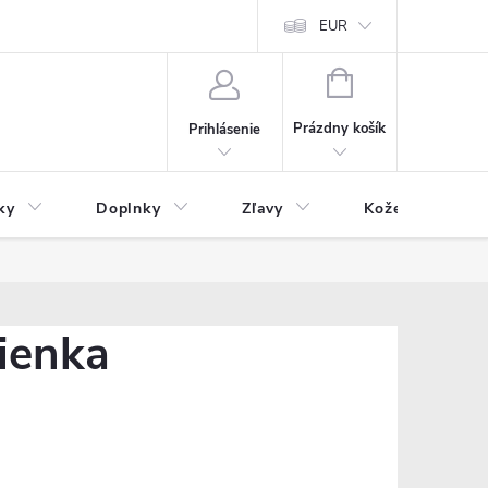
Čo inde nenájdete
Blog
EUR
NÁKUPNÝ
KOŠÍK
Prázdny košík
Prihlásenie
ky
Doplnky
Zľavy
Kožený tovar
mienka