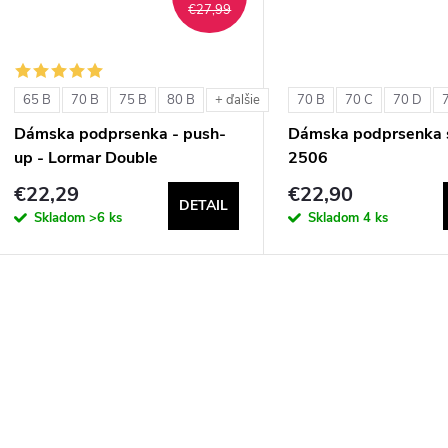
o
€27,99
o
v
v
65 B
70 B
75 B
80 B
70 B
70 C
70 D
+ ďalšie
Dámska podprsenka - push-
Dámska podprsenka s
up - Lormar Double
2506
€22,29
€22,90
DETAIL
Skladom
>6 ks
Skladom
4 ks