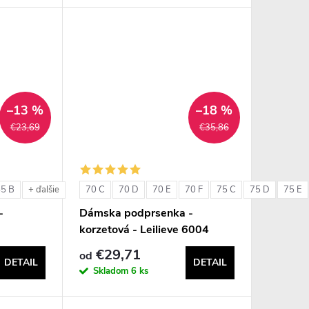
–13 %
–18 %
€23,69
€35,86
85 B
70 C
70 D
70 E
70 F
75 C
75 D
75 E
+ ďalšie
-
Dámska podprsenka -
korzetová - Leilieve 6004
€29,71
od
DETAIL
DETAIL
Skladom
6 ks