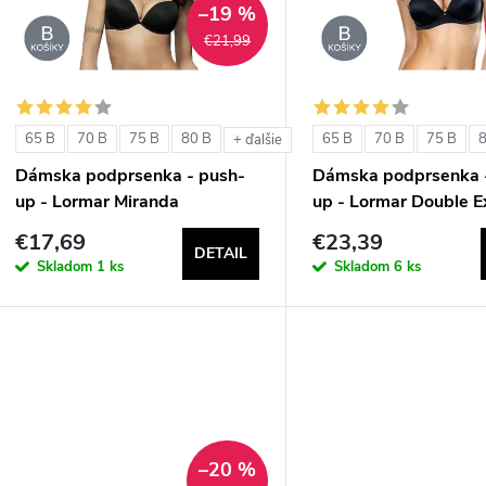
–19 %
€21,99
e
s
p
p
65 B
70 B
75 B
80 B
65 B
70 B
75 B
+ ďalšie
r
Dámska podprsenka - push-
Dámska podprsenka 
r
up - Lormar Miranda
up - Lormar Double E
o
€17,69
€23,39
o
DETAIL
d
Skladom
1 ks
Skladom
6 ks
d
u
u
k
k
t
t
–20 %