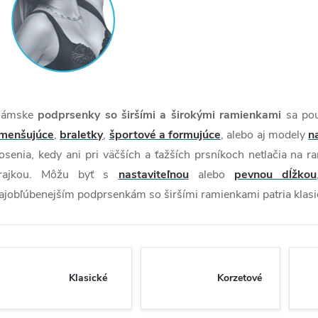
ámske
podprsenky so širšími a širokými ramienkami
sa pou
menšujúce
,
braletky
,
športové a formujúce
, alebo aj modely
n
osenia, kedy ani pri väčších a ťažších prsníkoch netlačia na 
rajkou. Môžu byť s
nastaviteľnou
alebo
pevnou dĺžkou
ajobľúbenejším podprsenkám so širšími ramienkami patria klasic
Klasické
Korzetové