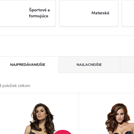
Športové a
Materské
formujúce
R
NAJPREDÁVANEJŠIE
NAJLACNEJŠIE
a
4
položiek celkom
d
V
e
ý
n
p