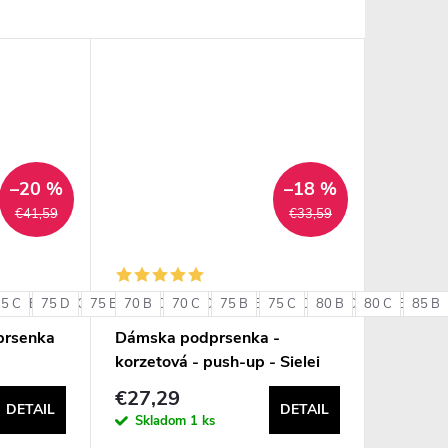
–20 %
–18 %
€41,59
€33,59
75 C
85 B
75 D
85 C
75 E
85 D
70 B
80 C
90 B
70 C
80 D
90 C
75 B
80 E
75 C
85 C
80 B
85 D
80 C
85 E
85 B
90 
+ ďalšie
prsenka
Dámska podprsenka -
korzetová - push-up - Sielei
1580
€27,29
DETAIL
DETAIL
Skladom
1 ks