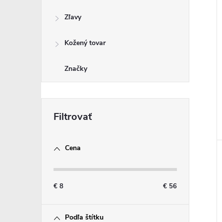
i
i
Zľavy
Kožený tovar
Značky
Cena
€
8
€
56
Podľa štítku