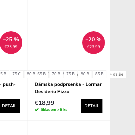
–25 %
–20 %
€23,99
€23,99
75 B
75 C
80 B
65 B
80 C
70 B
85 B
75 B
80 B
85 B
+ ďalšie
+ ďalšie
- push-
Dámska podprsenka - Lormar
Desiderio Pizzo
€18,99
DETAIL
DETAIL
Skladom
>6 ks