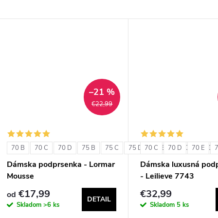
–21 %
€22,99
70 B
70 C
70 D
75 B
75 C
75 D
70 C
80 B
70 D
80 C
70 E
80 D
Dámska podprsenka - Lormar
Dámska luxusná pod
Mousse
- Leilieve 7743
€17,99
€32,99
od
DETAIL
Skladom
>6 ks
Skladom
5 ks