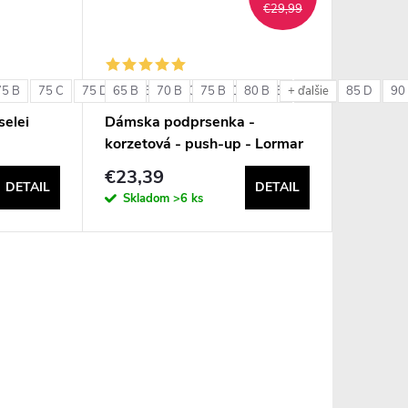
€29,99
75 B
75 C
75 D
65 B
80 B
70 B
80 C
75 B
80 D
80 B
85 B
85 C
85 D
90
+ ďalšie
elei
Dámska podprsenka -
korzetová - push-up - Lormar
Double Extra Pizzo
€23,39
DETAIL
DETAIL
Skladom
>6 ks