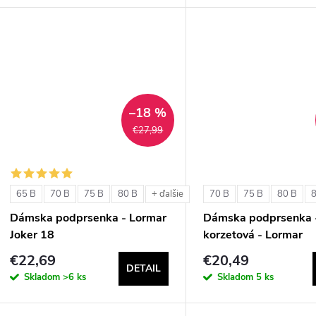
–18 %
€27,99
65 B
70 B
75 B
80 B
70 B
75 B
80 B
+ ďalšie
Dámska podprsenka - Lormar
Dámska podprsenka 
Joker 18
korzetová - Lormar
ExtraOrdinary Fascia
€22,69
€20,49
DETAIL
Skladom
>6 ks
Skladom
5 ks