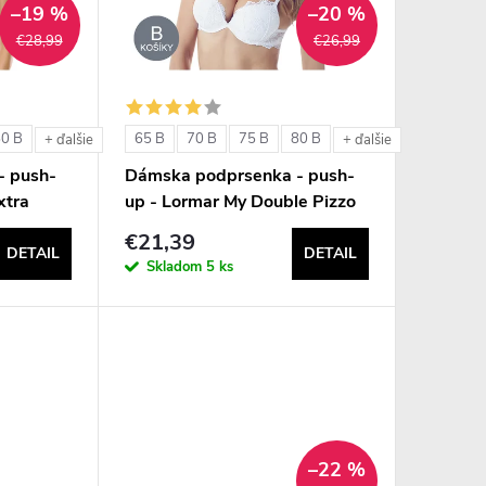
–19 %
–20 %
€28,99
€26,99
80 B
65 B
70 B
75 B
80 B
+ ďalšie
+ ďalšie
- push-
Dámska podprsenka - push-
xtra
up - Lormar My Double Pizzo
€21,39
DETAIL
DETAIL
Skladom
5 ks
–22 %