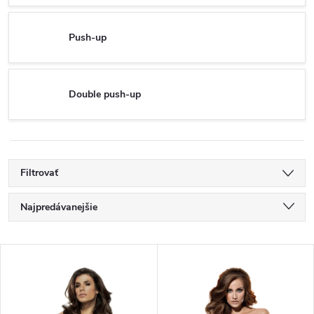
Push-up
Double push-up
Filtrovať
R
Najpredávanejšie
a
Najlacnejšie
V
Najdrahšie
d
ý
Abecedne