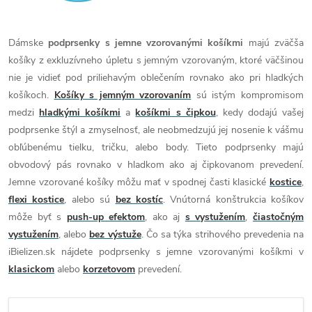
Dámske
podprsenky s jemne vzorovanými košíkmi
majú zväčša
košíky z exkluzívneho úpletu s jemným vzorovaným, ktoré väčšinou
nie je vidieť pod priliehavým oblečením rovnako ako pri hladkých
košíkoch.
Košíky s jemným vzorovaním
sú istým kompromisom
medzi
hladkými košíkmi
a
košíkmi s čipkou
, kedy dodajú vašej
podprsenke štýl a zmyselnosť, ale neobmedzujú jej nosenie k vášmu
obľúbenému tielku, tričku, alebo body. Tieto podprsenky majú
obvodový pás rovnako v hladkom ako aj čipkovanom prevedení.
Jemne vzorované košíky môžu mať v spodnej časti klasické
kostice
,
flexi kostice
, alebo sú
bez kostíc
. Vnútorná konštrukcia košíkov
môže byť s
push-up efektom
, ako aj
s vystužením
,
čiastočným
vystužením
, alebo
bez výstuže
. Čo sa týka strihového prevedenia na
iBielizen.sk nájdete podprsenky s jemne vzorovanými košíkmi v
klasickom
alebo
korzetovom
prevedení.