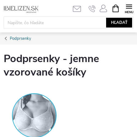
Prejsť
NÁKUPN
KOŠÍK
na
obsah
HĽADAŤ
Podprsenky
Podprsenky - jemne
vzorované košíky