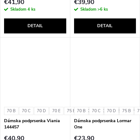
€41,90
€39,90
Skladom
4 ks
Skladom
>6 ks
DETAIL
DETAIL
70 B
70 C
70 D
70 E
75 B
70 B
75 C
70 C
75 D
70 D
75 E
75 B
75 F
7
Dámska podprsenka Viania
Dámska podprsenka Lormar
144457
One
€40,90
€23,90