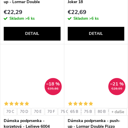
up - Lormar Double
Joker 18
€22,29
€22,69
Skladom
>6 ks
Skladom
>6 ks
DETAIL
DETAIL
–18 %
–21 %
€35,86
€28,99
70 C
70 D
70 E
70 F
75 C
65 B
75 D
75 B
75 E
80 B
75 F
80 C
+ ďalšie
Dámska podprsenka -
Dámska podprsenka - push-
korzetová - Leilieve 6004
up - Lormar Double Pizzo