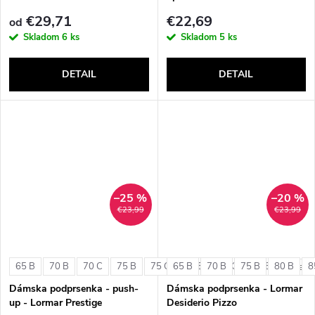
€29,71
€22,69
od
Skladom
6 ks
Skladom
5 ks
DETAIL
DETAIL
–25 %
–20 %
€23,99
€23,99
65 B
70 B
70 C
75 B
75 C
65 B
80 B
70 B
80 C
75 B
85 B
80 B
8
+ ďalši
Dámska podprsenka - push-
Dámska podprsenka - Lormar
up - Lormar Prestige
Desiderio Pizzo