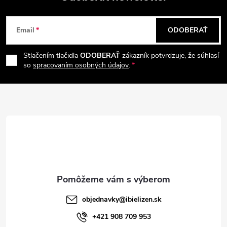
a
Z
e
n
Email
ODOBERAŤ
p
á
i
e
r
Stlačením tlačidla
ODOBERAŤ
zákazník potvrdzuje, že súhlasí
p
so
spracovaním osobných údajov
.
v
ä
k
t
y
v
i
ý
e
p
i
objednavky
@
ibielizen.sk
s
+421 908 709 953