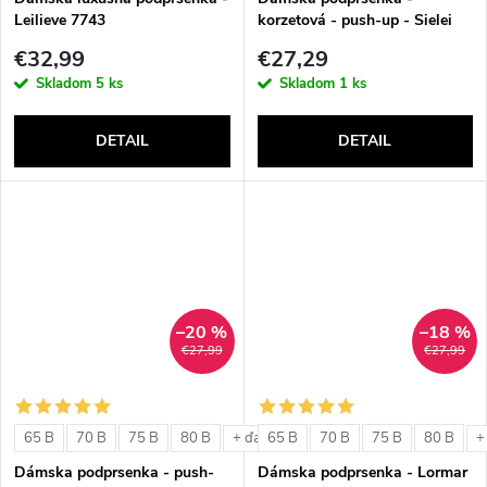
Leilieve 7743
korzetová - push-up - Sielei
1580
€32,99
€27,29
Skladom
5 ks
Skladom
1 ks
DETAIL
DETAIL
–20 %
–18 %
€27,99
€27,99
65 B
70 B
75 B
80 B
65 B
70 B
75 B
80 B
+ ďalšie
+
Dámska podprsenka - push-
Dámska podprsenka - Lormar