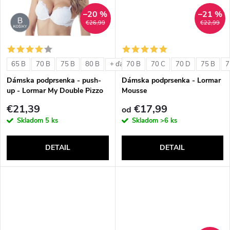
k
t
–20 %
–21 %
t
€26,99
€22,99
o
o
v
65 B
70 B
75 B
80 B
70 B
70 C
70 D
75 B
7
+ ďalšie
v
Dámska podprsenka - push-
Dámska podprsenka - Lormar
up - Lormar My Double Pizzo
Mousse
€21,39
€17,99
od
Skladom
5 ks
Skladom
>6 ks
DETAIL
DETAIL