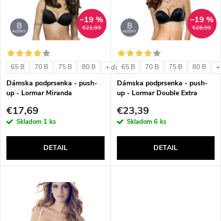
e
p
n
–19 %
–19 %
i
€21,99
€28,99
i
s
e
65 B
70 B
75 B
80 B
65 B
70 B
75 B
80 B
+ ďalšie
+
p
Dámska podprsenka - push-
Dámska podprsenka - push-
p
up - Lormar Miranda
up - Lormar Double Extra
r
€17,69
€23,39
r
Skladom
1 ks
Skladom
6 ks
o
o
DETAIL
DETAIL
d
d
u
u
k