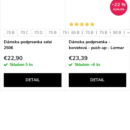
–22 %
€29,99
70 B
70 C
70 D
75 B
75 C
65 B
75 D
70 B
80 B
75 B
80 C
80 B
80 D
+
Dámska podprsenka selei
Dámska podprsenka -
2506
korzetová - push-up - Lormar
Double Extra Pizzo
€22,90
€23,39
Skladom
5 ks
Skladom
>6 ks
DETAIL
DETAIL