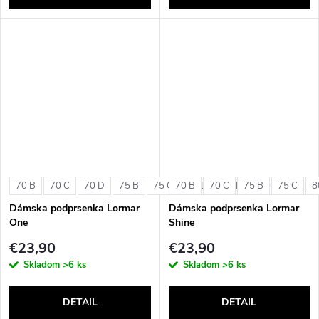
70 B
70 C
70 D
75 B
75 C
70 B
75 D
70 C
80 B
75 B
80 C
75 C
80 D
8
Dámska podprsenka Lormar
Dámska podprsenka Lormar
One
Shine
€23,90
€23,90
Skladom
>6 ks
Skladom
>6 ks
DETAIL
DETAIL