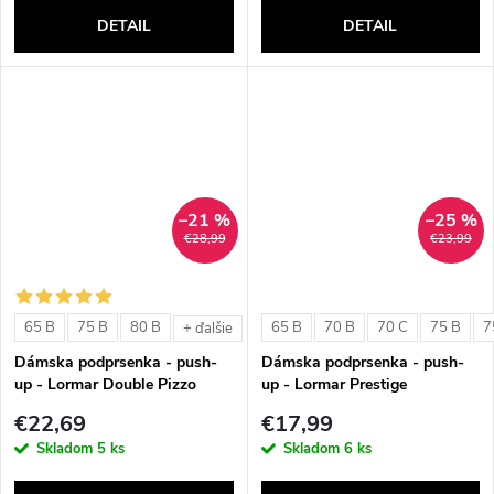
DETAIL
DETAIL
–21 %
–25 %
€28,99
€23,99
65 B
75 B
80 B
65 B
70 B
70 C
75 B
7
+ ďalšie
Dámska podprsenka - push-
Dámska podprsenka - push-
up - Lormar Double Pizzo
up - Lormar Prestige
€22,69
€17,99
Skladom
5 ks
Skladom
6 ks