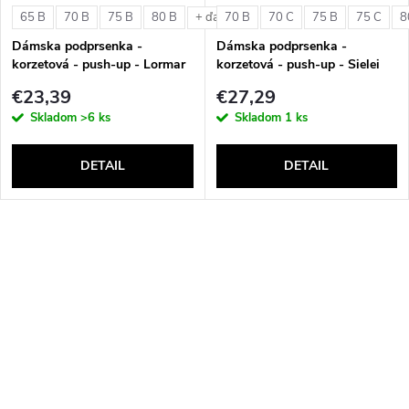
65 B
70 B
75 B
80 B
70 B
70 C
75 B
75 C
8
+ ďalšie
Dámska podprsenka -
Dámska podprsenka -
korzetová - push-up - Lormar
korzetová - push-up - Sielei
Double Extra Pizzo
1580
€23,39
€27,29
Skladom
>6 ks
Skladom
1 ks
DETAIL
DETAIL