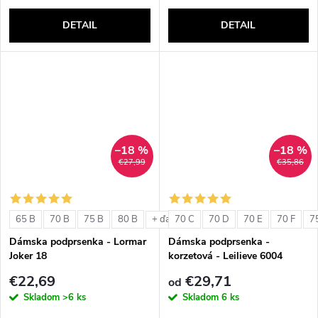
DETAIL
DETAIL
–18 %
–18 %
€27,99
€35,86
65 B
70 B
75 B
80 B
70 C
70 D
70 E
70 F
7
+ ďalšie
Dámska podprsenka - Lormar
Dámska podprsenka -
Joker 18
korzetová - Leilieve 6004
€22,69
€29,71
od
Skladom
>6 ks
Skladom
6 ks