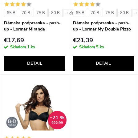
i
s
e
65 B
70 B
75 B
80 B
65 B
70 B
75 B
80 B
+ ďalšie
+
p
Dámska podprsenka - push-
Dámska podprsenka - push-
p
up - Lormar Miranda
up - Lormar My Double Pizzo
r
€17,69
€21,39
r
Skladom
1 ks
Skladom
5 ks
o
o
DETAIL
DETAIL
d
d
u
u
k
k
t
–21 %
t
€22,99
o