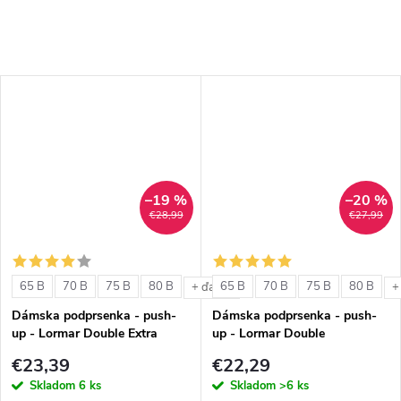
–19 %
–20 %
€28,99
€27,99
65 B
70 B
75 B
80 B
65 B
70 B
75 B
80 B
+ ďalšie
+
Dámska podprsenka - push-
Dámska podprsenka - push-
up - Lormar Double Extra
up - Lormar Double
€23,39
€22,29
Skladom
6 ks
Skladom
>6 ks