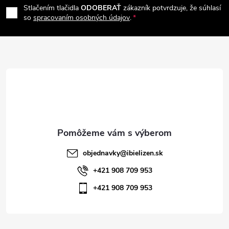
e
r
Stlačením tlačidla
ODOBERAŤ
zákazník potvrdzuje, že súhlasí
p
so
spracovaním osobných údajov
.
v
ä
k
t
y
v
i
ý
e
p
i
objednavky
@
ibielizen.sk
s
+421 908 709 953
+421 908 709 953
u