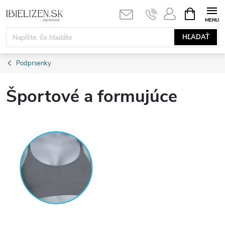
Prejsť
NÁKUPN
KOŠÍK
na
obsah
HĽADAŤ
Podprsenky
Športové a formujúce