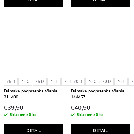
DETAIL
DETAIL
75 B
75 C
75 D
75 E
75 F
70 B
75 G
70 C
80 B
70 D
80 C
70 E
80 D
7
Dámska podprsenka Viania
Dámska podprsenka Viania
211400
144457
€39,90
€40,90
Skladom
>6 ks
Skladom
>6 ks
DETAIL
DETAIL