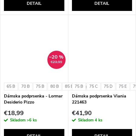
DETAIL
DETAIL
–20 %
€23,99
65 B
70 B
75 B
80 B
85 B
75 B
75 C
75 D
75 E
7
+ ďalšie
Dámska podprsenka - Lormar
Dámska podprsenka Viania
Desiderio Pizzo
221463
€18,99
€41,90
Skladom
>6 ks
Skladom
4 ks