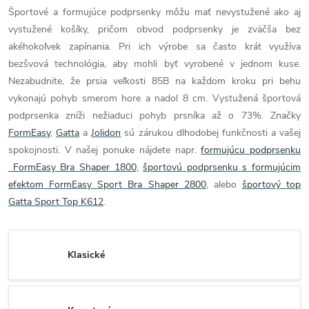
Športové a formujúce podprsenky môžu mať nevystužené ako aj
vystužené košíky, pričom obvod podprsenky je zväčša bez
akéhokoľvek zapínania. Pri ich výrobe sa často krát využíva
bezšvová technológia, aby mohli byť vyrobené v jednom kuse.
Nezabudnite, že prsia veľkosti 85B na každom kroku pri behu
vykonajú pohyb smerom hore a nadol 8 cm. Vystužená športová
podprsenka zníži nežiaduci pohyb prsníka až o 73%. Značky
FormEasy
,
Gatta
a
Jolidon
sú zárukou dlhodobej funkčnosti a vašej
spokojnosti. V našej ponuke nájdete napr.
formujúcu podprsenku
FormEasy Bra Shaper 1800
,
športovú podprsenku s formujúcim
efektom FormEasy Sport Bra Shaper 2800
, alebo
športový top
Gatta Sport Top K612
.
Klasické