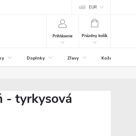
Čo inde nenájdete
Blog
EUR
NÁKUPNÝ
KOŠÍK
Prázdny košík
Prihlásenie
ky
Doplnky
Zľavy
Kožený tovar
 - tyrkysová