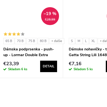
k
t
t
–19 %
o
€28,99
o
v
v
65 B
70 B
75 B
80 B
S
M
L
XL
+ ďalšie
+ ďal
Dámska podprsenka - push-
Dámske nohavičky - t
up - Lormar Double Extra
Gatta String Lili 164
€23,39
€7,16
DETAIL
Skladom
6 ks
Skladom
5 ks