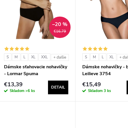
ý
n
p
–20 %
€16,79
e
s
p
p
S
M
L
XL
XXL
S
M
L
XL
+ ďalšie
+ ďal
r
Dámske sťahovacie nohavičky
Dámske nohavičky - b
r
- Lormar Spuma
Leilieve 3754
o
€13,39
€15,49
o
DETAIL
d
Skladom
>6 ks
Skladom
3 ks
d
u
u
k