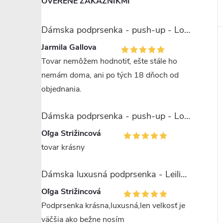
OVERENÉ ZÁKAZNÍKMI
Dámska podprsenka - push-up - Lormar Miranda
Jarmila Gallova
Tovar nemôžem hodnotiť, ešte stále ho
nemám doma, ani po tých 18 dňoch od
objednania.
Dámska podprsenka - push-up - Lormar Saten Soft up
Oľga Strižincová
tovar krásny
Dámska luxusná podprsenka - Leilieve 7743
Oľga Strižincová
Podprsenka krásna,luxusná,len velkosť je
väčšia ako bežne nosím