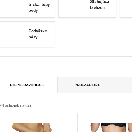
Sťahujúca
trička, topy,
bielizeň
body
Podväzkové
pásy
R
NAJPREDÁVANEJŠIE
NAJLACNEJŠIE
a
26
položiek celkom
d
V
e