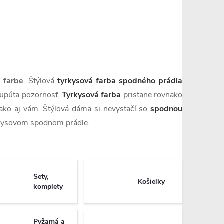
 farbe
. Štýlová
tyrkysová farba spodného prádla
, upúta pozornosť.
Tyrkysová farba
pristane rovnako
ako aj vám. Štýlová dáma si nevystačí so
spodnou
yrkysovom spodnom prádle.
Sety,
Košieľky
komplety
Pyžamá a