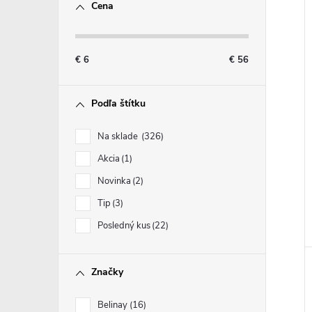
Cena
i
€
6
€
56
i
Podľa štítku
Na sklade
326
Akcia
1
Novinka
2
Tip
3
Posledný kus
22
Značky
Belinay
16