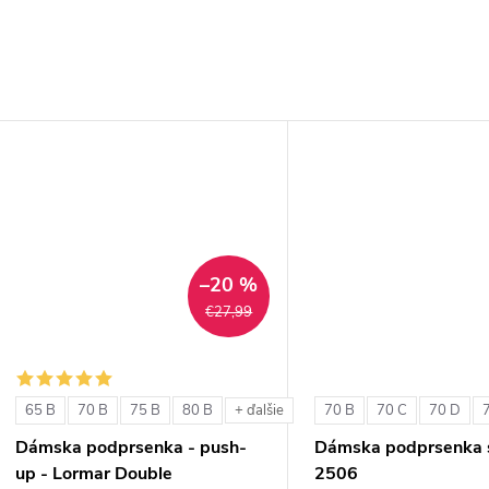
–20 %
€27,99
65 B
70 B
75 B
80 B
70 B
70 C
70 D
+ ďalšie
Dámska podprsenka - push-
Dámska podprsenka s
up - Lormar Double
2506