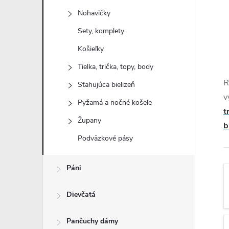
n
Nohavičky
ý
Sety, komplety
Košieľky
p
Tielka, trička, topy, body
a
R
Sťahujúca bielizeň
v
Pyžamá a nočné košele
n
t
Župany
b
e
Podväzkové pásy
l
Páni
Dievčatá
Pančuchy dámy