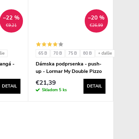
–22 %
–20 %
€9,21
€26,99
65 B
70 B
75 B
80 B
šie
+ ďalšie
angá -
Dámska podprsenka - push-
8
up - Lormar My Double Pizzo
€21,39
DETAIL
DETAIL
Skladom
5 ks