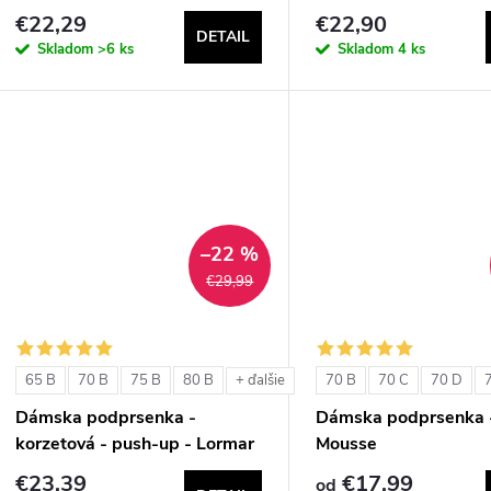
€22,29
€22,90
DETAIL
Skladom
>6 ks
Skladom
4 ks
–22 %
€29,99
65 B
70 B
75 B
80 B
70 B
70 C
70 D
+ ďalšie
Dámska podprsenka -
Dámska podprsenka 
korzetová - push-up - Lormar
Mousse
Double Extra Pizzo
€23,39
€17,99
od