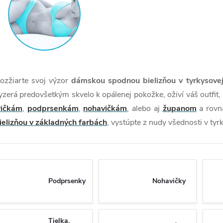
ozžiarte svoj výzor
dámskou spodnou bielizňou v tyrkysovej
yzerá predovšetkým skvelo k opálenej pokožke, oživí váš outfit
ričkám
,
podprsenkám
,
nohavičkám
, alebo aj
županom
a rovn
ielizňou v základných farbách
, vystúpte z nudy všednosti v t
Podprsenky
Nohavičky
Tielka,