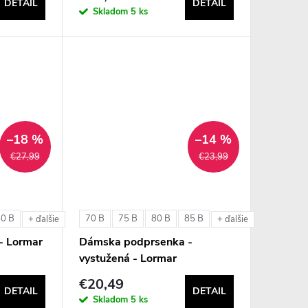
DETAIL
DETAIL
Skladom
5 ks
–18 %
–14 %
€27,99
€23,99
80 B
70 B
75 B
80 B
85 B
e
+ ďalšie
+ ďalšie
- Lormar
Dámska podprsenka -
vystužená - Lormar
ExtraOrdinary Triangolo
€20,49
DETAIL
DETAIL
Skladom
5 ks