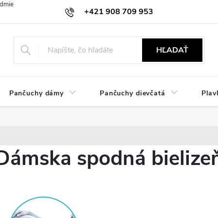
dmienky
Ochrana osobných údajov
Zásady používania cookies
+421 908 709 953
objednavky@ibielizen.sk
HĽADAŤ
Pančuchy dámy
Pančuchy dievčatá
Plav
Dámska spodná bielizeň