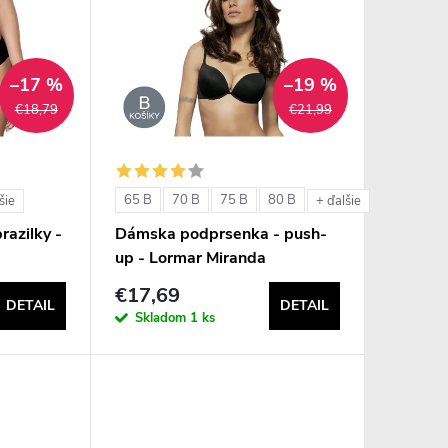
–17 %
–19 %
€18,79
€21,99
65 B
70 B
75 B
80 B
šie
+ ďalšie
razilky -
Dámska podprsenka - push-
up - Lormar Miranda
€17,69
DETAIL
DETAIL
Skladom
1 ks