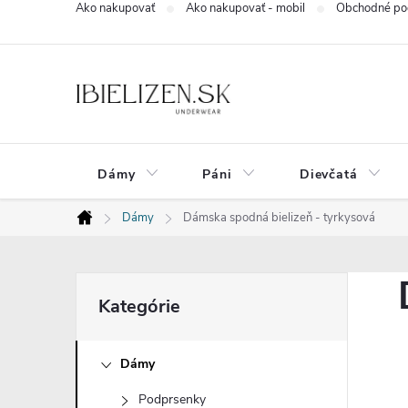
Ako nakupovať
Ako nakupovať - mobil
Obchodné po
Prejsť
na
obsah
Dámy
Páni
Dievčatá
Dámy
Dámska spodná bielizeň - tyrkysová
Domov
B
Preskočiť
Kategórie
kategórie
o
Dámy
č
Podprsenky