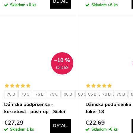
DETAIL
Skladom
>6 ks
Skladom
>6 ks
–18 %
€33,59
70 B
70 C
75 B
75 C
80 B
80 C
65 B
85 B
70 B
85 C
75 B
+ ďalši
Dámska podprsenka -
Dámska podprsenka 
korzetová - push-up - Sielei
Joker 18
1580
€27,29
€22,69
DETAIL
Skladom
1 ks
Skladom
>6 ks