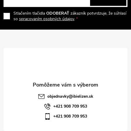
p
á
i
e
r
Stlačením tlačidla
ODOBERAŤ
zákazník potvrdzuje, že súhlasí
p
so
spracovaním osobných údajov
.
v
ä
k
t
y
v
i
ý
e
p
i
objednavky
@
ibielizen.sk
s
+421 908 709 953
+421 908 709 953
u