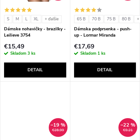
o
o
v
S
M
L
XL
65 B
70 B
75 B
80 B
+ ďalšie
+
v
Dámske nohavičky - brazilky -
Dámska podprsenka - push-
Leilieve 3754
up - Lormar Miranda
€15,49
€17,69
Skladom
3 ks
Skladom
1 ks
DETAIL
DETAIL
–19 %
–22 %
€28,99
€9,21