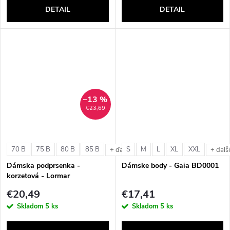
DETAIL
DETAIL
–13 %
€23,69
70 B
75 B
80 B
85 B
S
M
L
XL
XXL
+ ďalšie
+ ďalš
Dámska podprsenka -
Dámske body - Gaia BD0001
korzetová - Lormar
ExtraOrdinary Fascia
€20,49
€17,41
Skladom
5 ks
Skladom
5 ks