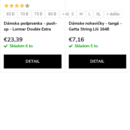
65 B
70 B
75 B
80 B
S
M
L
XL
+ ďalšie
+ ďalšie
Dámska podprsenka - push-
Dámske nohavičky - tangá -
up - Lormar Double Extra
Gatta String Lili 1648
€23,39
€7,16
Skladom
6 ks
Skladom
5 ks
DETAIL
DETAIL