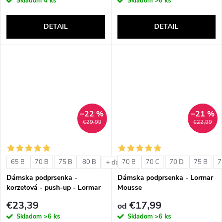
Skladom
4 ks
Skladom
>6 ks
DETAIL
DETAIL
–22 %
–21 %
€29,99
€22,99
65 B
70 B
75 B
80 B
70 B
70 C
70 D
75 B
7
+ ďalšie
Dámska podprsenka -
Dámska podprsenka - Lormar
korzetová - push-up - Lormar
Mousse
Double Extra Pizzo
€23,39
€17,99
od
Skladom
>6 ks
Skladom
>6 ks