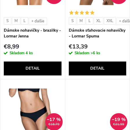
i
i
s
e
S
M
L
S
M
L
XL
XXL
+ ďalšie
+ ďalš
p
Dámske nohavičky - brazilky -
Dámske sťahovacie nohavičky
p
Lormar Jenna
- Lormar Spuma
r
€8,99
€13,39
r
Skladom
4 ks
Skladom
>6 ks
o
o
DETAIL
DETAIL
d
d
u
u
k
k
t
–17 %
–19 %
t
€18,79
€21,99