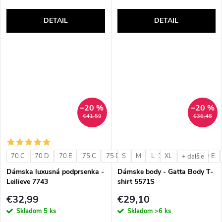
DETAIL
DETAIL
–20 %
–20 %
€41,59
€36,48
70 C
70 D
70 E
75 C
75 D
S
75 E
M
L
80 C
XL
80 D
80 E
+ ďalšie
Dámska luxusná podprsenka -
Dámske body - Gatta Body T-
Leilieve 7743
shirt 5571S
€32,99
€29,10
Skladom
5 ks
Skladom
>6 ks