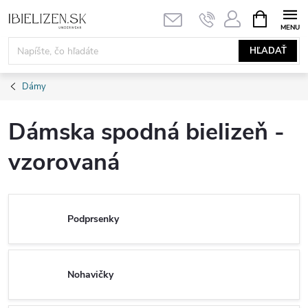
Prejsť
NÁKUPN
KOŠÍK
na
obsah
HĽADAŤ
Dámy
Dámska spodná bielizeň -
vzorovaná
Podprsenky
Nohavičky