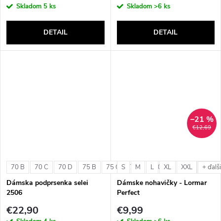
Skladom
5 ks
Skladom
>6 ks
DETAIL
DETAIL
–21 %
€12,69
70 B
70 C
70 D
75 B
75 C
S
75 D
M
L
80 B
XL
80 C
XXL
80 D
+ ďalš
Dámska podprsenka selei
Dámske nohavičky - Lormar
2506
Perfect
€22,90
€9,99