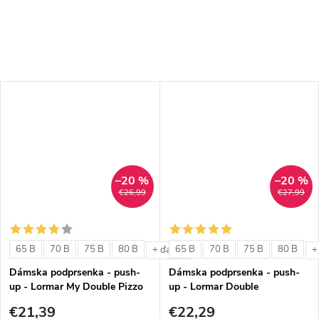
–20 %
–20 %
€26,99
€27,99
65 B
70 B
75 B
80 B
65 B
70 B
75 B
80 B
+ ďalšie
+
Dámska podprsenka - push-
Dámska podprsenka - push-
up - Lormar My Double Pizzo
up - Lormar Double
€21,39
€22,29