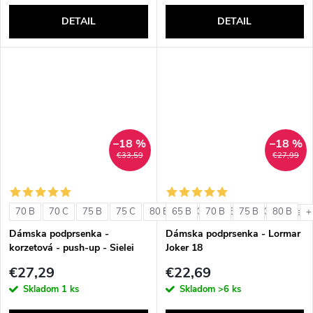
DETAIL
DETAIL
–18 %
–18 %
€33,59
€27,99
70 B
70 C
75 B
75 C
80 B
65 B
80 C
70 B
85 B
75 B
85 C
80 B
+ ďalši
+
Dámska podprsenka -
Dámska podprsenka - Lormar
korzetová - push-up - Sielei
Joker 18
1580
€27,29
€22,69
Skladom
1 ks
Skladom
>6 ks