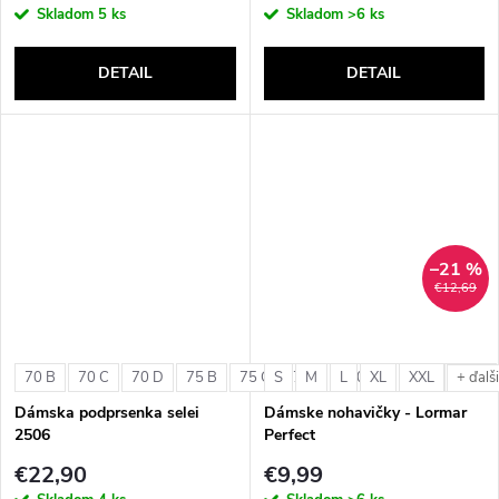
Skladom
5 ks
Skladom
>6 ks
DETAIL
DETAIL
–21 %
€12,69
70 B
70 C
70 D
75 B
75 C
S
75 D
M
L
80 B
XL
80 C
XXL
80 D
+ ďalš
Dámska podprsenka selei
Dámske nohavičky - Lormar
2506
Perfect
€22,90
€9,99