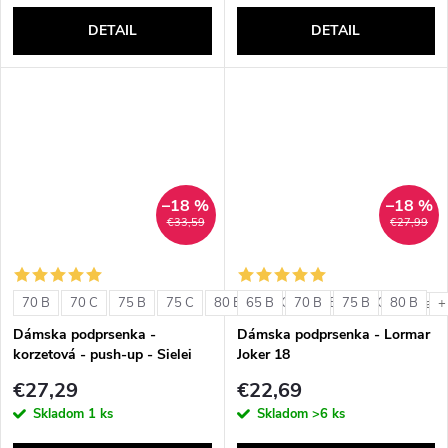
DETAIL
DETAIL
–18 %
–18 %
€33,59
€27,99
70 B
70 C
75 B
75 C
80 B
65 B
80 C
70 B
85 B
75 B
85 C
80 B
+ ďalši
+
Dámska podprsenka -
Dámska podprsenka - Lormar
korzetová - push-up - Sielei
Joker 18
1580
€27,29
€22,69
Skladom
1 ks
Skladom
>6 ks