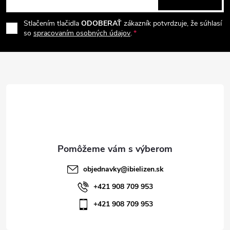
p
á
i
e
r
Stlačením tlačidla
ODOBERAŤ
zákazník potvrdzuje, že súhlasí
p
so
spracovaním osobných údajov
.
v
ä
k
t
y
v
i
ý
e
p
i
objednavky
@
ibielizen.sk
s
+421 908 709 953
+421 908 709 953
u