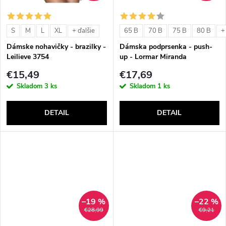
o
o
v
S
M
L
XL
65 B
70 B
75 B
80 B
+ ďalšie
+
v
Dámske nohavičky - brazilky -
Dámska podprsenka - push-
Leilieve 3754
up - Lormar Miranda
€15,49
€17,69
Skladom
3 ks
Skladom
1 ks
DETAIL
DETAIL
–19 %
–22 %
€28,99
€9,21