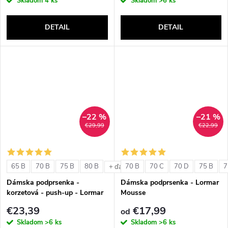
Skladom
4 ks
Skladom
>6 ks
DETAIL
DETAIL
–22 %
–21 %
€29,99
€22,99
65 B
70 B
75 B
80 B
70 B
70 C
70 D
75 B
7
+ ďalšie
Dámska podprsenka -
Dámska podprsenka - Lormar
korzetová - push-up - Lormar
Mousse
Double Extra Pizzo
€23,39
€17,99
od
Skladom
>6 ks
Skladom
>6 ks