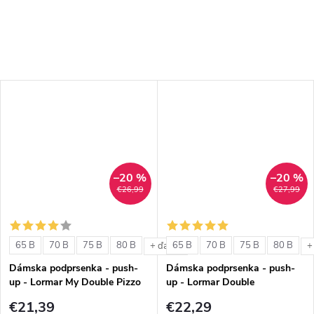
–20 %
–20 %
€26,99
€27,99
65 B
70 B
75 B
80 B
65 B
70 B
75 B
80 B
+ ďalšie
+
Dámska podprsenka - push-
Dámska podprsenka - push-
up - Lormar My Double Pizzo
up - Lormar Double
€21,39
€22,29