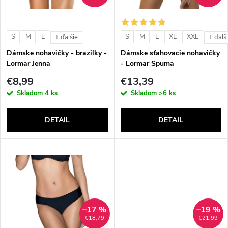
i
i
s
e
S
M
L
S
M
L
XL
XXL
+ ďalšie
+ ďalš
p
Dámske nohavičky - brazilky -
Dámske sťahovacie nohavičky
p
Lormar Jenna
- Lormar Spuma
r
€8,99
€13,39
r
Skladom
4 ks
Skladom
>6 ks
o
o
DETAIL
DETAIL
d
d
u
u
k
k
t
–17 %
–19 %
t
€18,79
€21,99