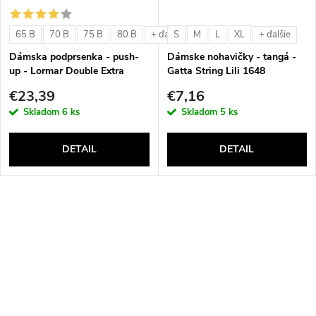
65 B
70 B
75 B
80 B
S
M
L
XL
+ ďalšie
+ ďalšie
Dámska podprsenka - push-
Dámske nohavičky - tangá -
up - Lormar Double Extra
Gatta String Lili 1648
€23,39
€7,16
Skladom
6 ks
Skladom
5 ks
DETAIL
DETAIL