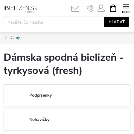
Prejsť
NÁKUPN
KOŠÍK
na
obsah
HĽADAŤ
Dámy
Dámska spodná bielizeň -
tyrkysová (fresh)
Podprsenky
Nohavičky