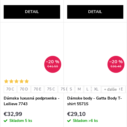
DETAIL
DETAIL
–20 %
–20 %
€41,59
€36,48
70 C
70 D
70 E
75 C
75 D
S
75 E
M
L
80 C
XL
80 D
80 E
+ ďalšie
Dámska luxusná podprsenka -
Dámske body - Gatta Body T-
Leilieve 7743
shirt 5571S
€32,99
€29,10
Skladom
5 ks
Skladom
>6 ks