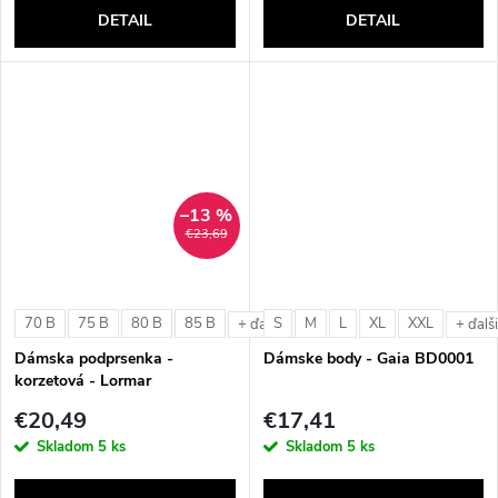
DETAIL
DETAIL
–13 %
€23,69
70 B
75 B
80 B
85 B
S
M
L
XL
XXL
+ ďalšie
+ ďalš
Dámska podprsenka -
Dámske body - Gaia BD0001
korzetová - Lormar
ExtraOrdinary Fascia
€20,49
€17,41
Skladom
5 ks
Skladom
5 ks