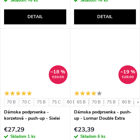
Skladom
>6 ks
Skladom
>6 ks
DETAIL
DETAIL
–18 %
–19 %
€33,59
€28,99
70 B
70 C
75 B
75 C
80 B
65 B
80 C
70 B
85 B
75 B
85 C
80 B
+ ďalši
+
Dámska podprsenka -
Dámska podprsenka - push-
korzetová - push-up - Sielei
up - Lormar Double Extra
1580
€27,29
€23,39
Skladom
1 ks
Skladom
6 ks