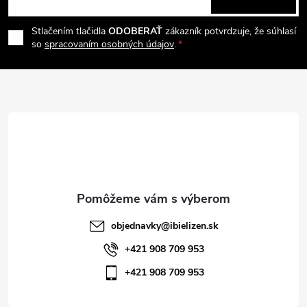
p
á
i
e
r
Stlačením tlačidla
ODOBERAŤ
zákazník potvrdzuje, že súhlasí
p
so
spracovaním osobných údajov
.
v
ä
k
t
y
v
i
ý
e
p
i
objednavky
@
ibielizen.sk
s
+421 908 709 953
+421 908 709 953
u