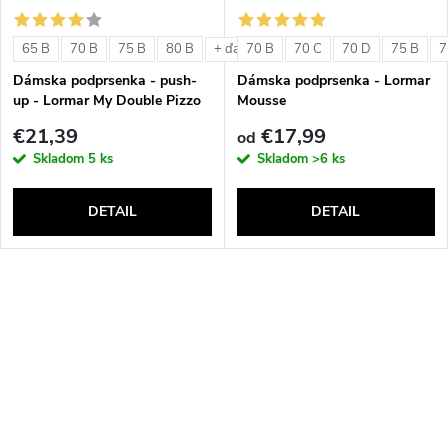
65 B
70 B
75 B
80 B
70 B
70 C
70 D
75 B
7
+ ďalšie
Dámska podprsenka - push-
Dámska podprsenka - Lormar
up - Lormar My Double Pizzo
Mousse
€21,39
€17,99
od
Skladom
5 ks
Skladom
>6 ks
DETAIL
DETAIL