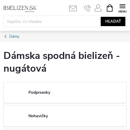
Prejsť
NÁKUPN
KOŠÍK
na
obsah
HĽADAŤ
Dámy
Dámska spodná bielizeň -
nugátová
Podprsenky
Nohavičky