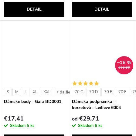
DETAIL
DETAIL
–18 %
€35,86
S
M
L
XL
XXL
70 C
70 D
70 E
70 F
7
+ ďalšie
Dámske body - Gaia BD0001
Dámska podprsenka -
korzetová - Leilieve 6004
€17,41
€29,71
od
Skladom
5 ks
Skladom
6 ks