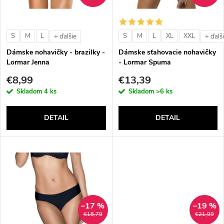
i
i
s
e
S
M
L
S
M
L
XL
XXL
+ ďalšie
+ ďalš
p
Dámske nohavičky - brazilky -
Dámske sťahovacie nohavičky
p
Lormar Jenna
- Lormar Spuma
r
€8,99
€13,39
r
Skladom
4 ks
Skladom
>6 ks
o
o
DETAIL
DETAIL
d
d
u
u
k
k
t
–17 %
–19 %
t
€18,79
€21,99