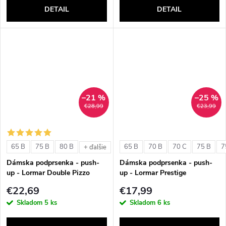
DETAIL
DETAIL
–21 %
–25 %
€28,99
€23,99
65 B
75 B
80 B
65 B
70 B
70 C
75 B
7
+ ďalšie
Dámska podprsenka - push-
Dámska podprsenka - push-
up - Lormar Double Pizzo
up - Lormar Prestige
€22,69
€17,99
Skladom
5 ks
Skladom
6 ks