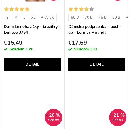
o
o
v
S
M
L
XL
65 B
70 B
75 B
80 B
+ ďalšie
+
v
Dámske nohavičky - brazilky -
Dámska podprsenka - push-
Leilieve 3754
up - Lormar Miranda
€15,49
€17,69
Skladom
3 ks
Skladom
1 ks
DETAIL
DETAIL
–20 %
–21 %
€26,99
€22,99