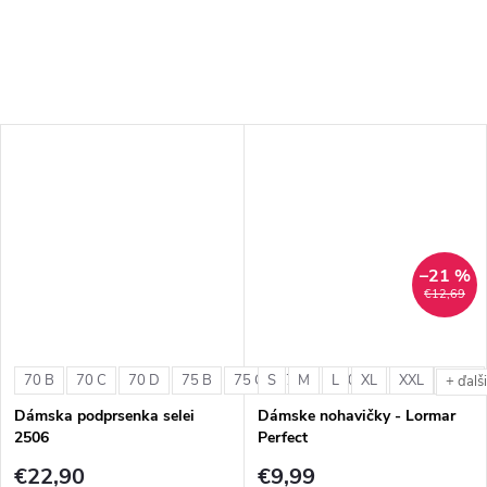
–21 %
€12,69
70 B
70 C
70 D
75 B
75 C
S
75 D
M
L
80 B
XL
80 C
XXL
80 D
+ ďalš
Dámska podprsenka selei
Dámske nohavičky - Lormar
2506
Perfect
€22,90
€9,99