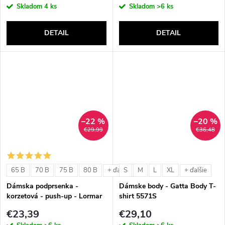
Skladom
4 ks
Skladom
>6 ks
DETAIL
DETAIL
–22 %
–20 %
€29,99
€36,48
65 B
70 B
75 B
80 B
S
M
L
XL
+ ďalšie
+ ďalšie
Dámska podprsenka -
Dámske body - Gatta Body T-
korzetová - push-up - Lormar
shirt 5571S
Double Extra Pizzo
€23,39
€29,10