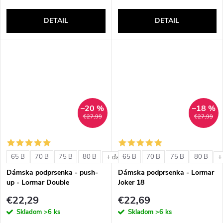
DETAIL
DETAIL
–20 %
–18 %
€27,99
€27,99
65 B
70 B
75 B
80 B
65 B
70 B
75 B
80 B
+ ďalšie
+
Dámska podprsenka - push-
Dámska podprsenka - Lormar
up - Lormar Double
Joker 18
€22,29
€22,69
Skladom
>6 ks
Skladom
>6 ks