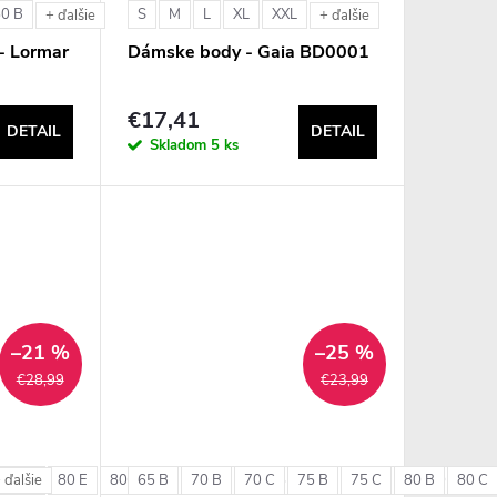
80 B
S
M
L
XL
XXL
+ ďalšie
+ ďalšie
- Lormar
Dámske body - Gaia BD0001
€17,41
DETAIL
DETAIL
Skladom
5 ks
–21 %
–25 %
€28,99
€23,99
80 D
80 E
80 F
65 B
85 C
70 B
85 D
70 C
85 E
75 B
90 C
75 C
90 D
80 B
90 E
80 C
 ďalšie
+ 