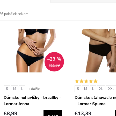
a
26
položiek celkom
d
V
e
ý
n
p
–23 %
€11,69
e
s
p
p
S
M
L
S
M
L
XL
XXL
+ ďalšie
r
Dámske nohavičky - brazilky -
Dámske sťahovacie n
r
Lormar Jenna
- Lormar Spuma
o
€8,99
€13,39