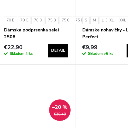
70 B
70 C
70 D
75 B
75 C
75 D
S
80 B
M
L
80 C
XL
80 D
XXL
Dámska podprsenka selei
Dámske nohavičky - 
2506
Perfect
€22,90
€9,99
DETAIL
Skladom
4 ks
Skladom
>6 ks
–20 %
€36,48