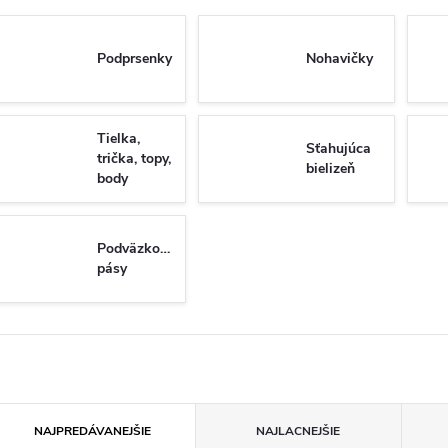
Podprsenky
Nohavičky
Tielka,
Sťahujúca
trička, topy,
bielizeň
body
Podväzkové
pásy
R
NAJPREDÁVANEJŠIE
NAJLACNEJŠIE