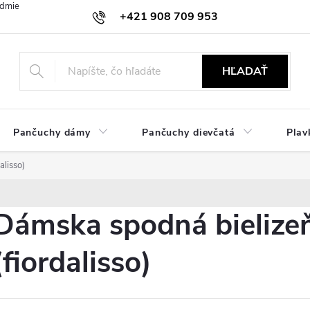
dmienky
Ochrana osobných údajov
Zásady používania cookies
+421 908 709 953
objednavky@ibielizen.sk
HĽADAŤ
Pančuchy dámy
Pančuchy dievčatá
Plav
alisso)
Dámska spodná bielizeň
(fiordalisso)