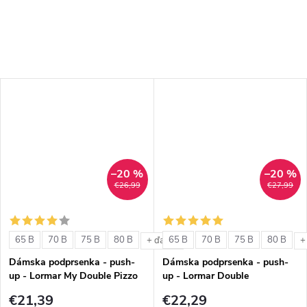
–20 %
–20 %
€26,99
€27,99
65 B
70 B
75 B
80 B
65 B
70 B
75 B
80 B
+ ďalšie
+
Dámska podprsenka - push-
Dámska podprsenka - push-
up - Lormar My Double Pizzo
up - Lormar Double
€21,39
€22,29