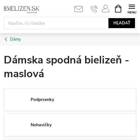
Prejsť
NÁKUPN
KOŠÍK
na
obsah
HĽADAŤ
Dámy
Dámska spodná bielizeň -
maslová
Podprsenky
Nohavičky