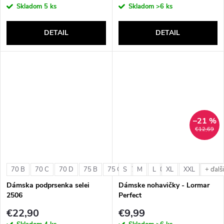
Skladom
5 ks
Skladom
>6 ks
DETAIL
DETAIL
–21 %
€12,69
70 B
70 C
70 D
75 B
75 C
S
75 D
M
L
80 B
XL
80 C
XXL
80 D
+ ďalš
Dámska podprsenka selei
Dámske nohavičky - Lormar
2506
Perfect
€22,90
€9,99