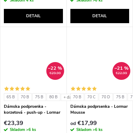
Skladom
4 ks
Skladom
>6 ks
DETAIL
DETAIL
–22 %
–21 %
€29,99
€22,99
65 B
70 B
75 B
80 B
70 B
70 C
70 D
75 B
7
+ ďalšie
Dámska podprsenka -
Dámska podprsenka - Lormar
korzetová - push-up - Lormar
Mousse
Double Extra Pizzo
€23,39
€17,99
od
Skladom
>6 ks
Skladom
>6 ks