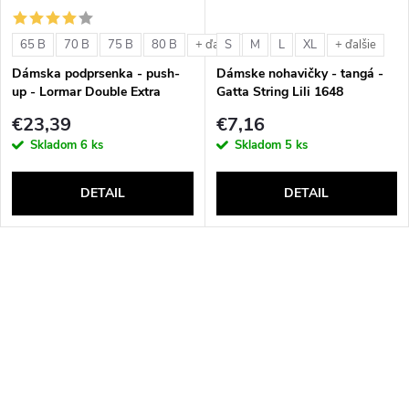
65 B
70 B
75 B
80 B
S
M
L
XL
+ ďalšie
+ ďalšie
Dámska podprsenka - push-
Dámske nohavičky - tangá -
up - Lormar Double Extra
Gatta String Lili 1648
€23,39
€7,16
Skladom
6 ks
Skladom
5 ks
DETAIL
DETAIL