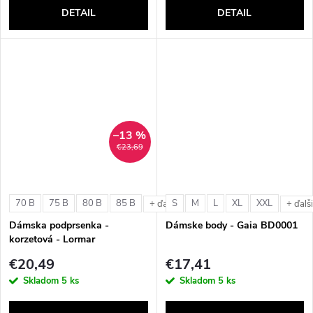
DETAIL
DETAIL
–13 %
€23,69
70 B
75 B
80 B
85 B
S
M
L
XL
XXL
+ ďalšie
+ ďalš
Dámska podprsenka -
Dámske body - Gaia BD0001
korzetová - Lormar
ExtraOrdinary Fascia
€20,49
€17,41
Skladom
5 ks
Skladom
5 ks