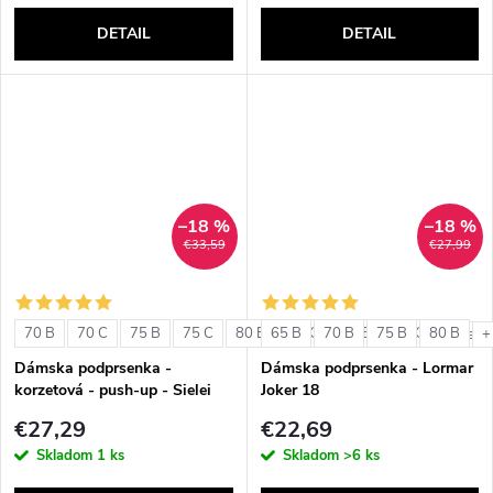
DETAIL
DETAIL
–18 %
–18 %
€33,59
€27,99
70 B
70 C
75 B
75 C
80 B
65 B
80 C
70 B
85 B
75 B
85 C
80 B
+ ďalši
+
Dámska podprsenka -
Dámska podprsenka - Lormar
korzetová - push-up - Sielei
Joker 18
1580
€27,29
€22,69
Skladom
1 ks
Skladom
>6 ks