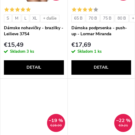
o
o
v
S
M
L
XL
65 B
70 B
75 B
80 B
+ ďalšie
+
v
Dámske nohavičky - brazilky -
Dámska podprsenka - push-
Leilieve 3754
up - Lormar Miranda
€15,49
€17,69
Skladom
3 ks
Skladom
1 ks
DETAIL
DETAIL
–19 %
–22 %
€28,99
€9,21