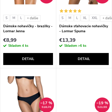
i
i
s
e
S
M
L
S
M
L
XL
XXL
+ ďalšie
+ ďalš
p
Dámske nohavičky - brazilky -
Dámske sťahovacie nohavičky
p
Lormar Jenna
- Lormar Spuma
r
€8,99
€13,39
r
Skladom
4 ks
Skladom
>6 ks
o
o
DETAIL
DETAIL
d
d
u
u
k
k
t
–17 %
–19 %
t
€18,79
€21,99