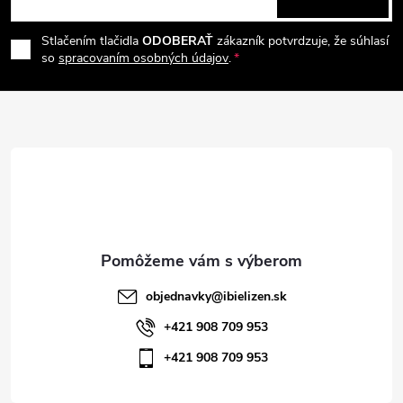
p
á
i
e
r
Stlačením tlačidla
ODOBERAŤ
zákazník potvrdzuje, že súhlasí
p
so
spracovaním osobných údajov
.
v
ä
k
t
y
v
i
ý
e
p
i
objednavky
@
ibielizen.sk
s
+421 908 709 953
+421 908 709 953
u