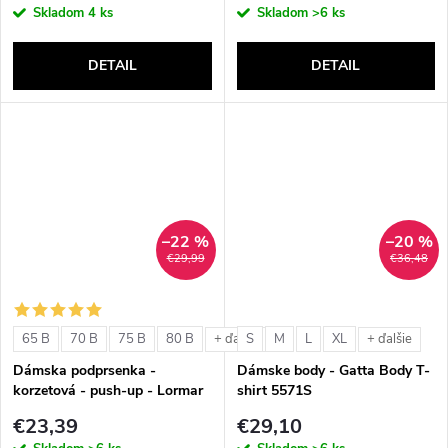
Skladom
4 ks
Skladom
>6 ks
DETAIL
DETAIL
–22 %
–20 %
€29,99
€36,48
65 B
70 B
75 B
80 B
S
M
L
XL
+ ďalšie
+ ďalšie
Dámska podprsenka -
Dámske body - Gatta Body T-
korzetová - push-up - Lormar
shirt 5571S
Double Extra Pizzo
€23,39
€29,10