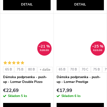
DETAIL
DETAIL
–21 %
–25 %
€28,99
€23,99
65 B
75 B
80 B
65 B
70 B
70 C
75 B
7
+ ďalšie
Dámska podprsenka - push-
Dámska podprsenka - push-
up - Lormar Double Pizzo
up - Lormar Prestige
€22,69
€17,99
Skladom
5 ks
Skladom
6 ks