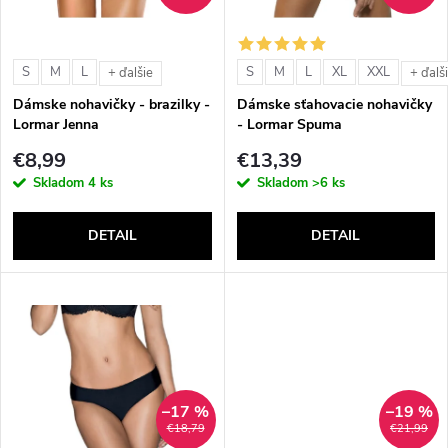
i
i
s
e
S
M
L
S
M
L
XL
XXL
+ ďalšie
+ ďalš
p
Dámske nohavičky - brazilky -
Dámske sťahovacie nohavičky
p
Lormar Jenna
- Lormar Spuma
r
€8,99
€13,39
r
Skladom
4 ks
Skladom
>6 ks
o
o
DETAIL
DETAIL
d
d
u
u
k
k
t
–17 %
–19 %
t
€18,79
€21,99