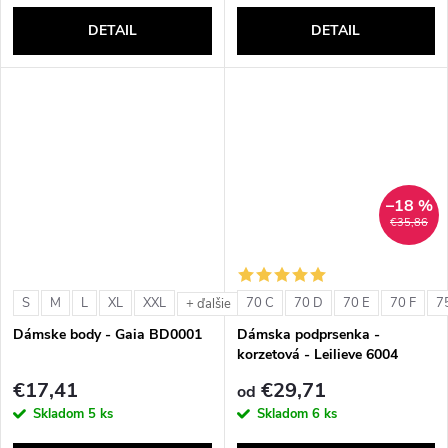
DETAIL
DETAIL
–18 %
€35,86
S
M
L
XL
XXL
70 C
70 D
70 E
70 F
7
+ ďalšie
Dámske body - Gaia BD0001
Dámska podprsenka -
korzetová - Leilieve 6004
€17,41
€29,71
od
Skladom
5 ks
Skladom
6 ks