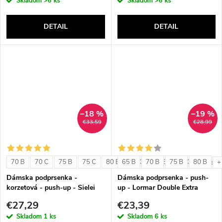
Skladom
>6 ks
Skladom
>6 ks
DETAIL
DETAIL
–18 %
–19 %
€33,59
€28,99
70 B
70 C
75 B
75 C
80 B
65 B
80 C
70 B
85 B
75 B
85 C
80 B
+ ďalši
+
Dámska podprsenka -
Dámska podprsenka - push-
korzetová - push-up - Sielei
up - Lormar Double Extra
1580
€27,29
€23,39
Skladom
1 ks
Skladom
6 ks