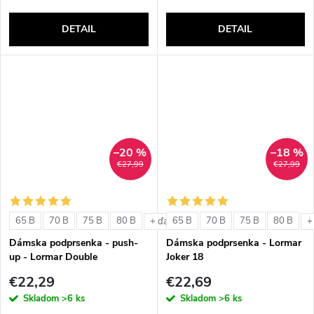
DETAIL
DETAIL
–20 %
–18 %
€27,99
€27,99
65 B
70 B
75 B
80 B
65 B
70 B
75 B
80 B
+ ďalšie
+
Dámska podprsenka - push-
Dámska podprsenka - Lormar
up - Lormar Double
Joker 18
€22,29
€22,69
Skladom
>6 ks
Skladom
>6 ks