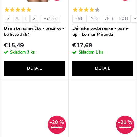
o
o
v
S
M
L
XL
65 B
70 B
75 B
80 B
+ ďalšie
+
v
Dámske nohavičky - brazilky -
Dámska podprsenka - push-
Leilieve 3754
up - Lormar Miranda
€15,49
€17,69
Skladom
3 ks
Skladom
1 ks
DETAIL
DETAIL
–20 %
–21 %
€26,99
€22,99