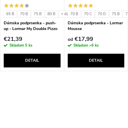
65 B
70 B
75 B
80 B
70 B
70 C
70 D
75 B
7
+ ďalšie
Dámska podprsenka - push-
Dámska podprsenka - Lormar
up - Lormar My Double Pizzo
Mousse
€21,39
€17,99
od
Skladom
5 ks
Skladom
>6 ks
DETAIL
DETAIL