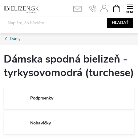
Prejsť
NÁKUPN
KOŠÍK
na
obsah
HĽADAŤ
Dámy
Dámska spodná bielizeň -
tyrkysovomodrá (turchese)
Podprsenky
Nohavičky