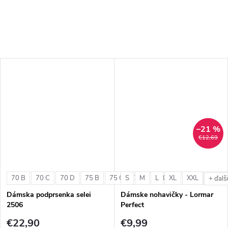
–21 %
€12,69
70 B
70 C
70 D
75 B
75 C
S
75 D
M
L
80 B
XL
80 C
XXL
80 D
+ ďalš
Dámska podprsenka selei
Dámske nohavičky - Lormar
2506
Perfect
€22,90
€9,99