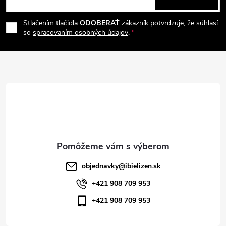
p
á
i
e
r
Stlačením tlačidla
ODOBERAŤ
zákazník potvrdzuje, že súhlasí
p
so
spracovaním osobných údajov
.
v
ä
k
t
y
v
i
ý
e
p
i
objednavky
@
ibielizen.sk
s
+421 908 709 953
+421 908 709 953
u