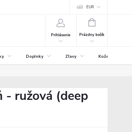
Čo inde nenájdete
Blog
EUR
NÁKUPNÝ
KOŠÍK
Prázdny košík
Prihlásenie
ky
Doplnky
Zľavy
Kožený tovar
 - ružová (deep