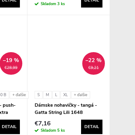
DETAIL
DETAIL
Skladom
3 ks
–19 %
–22 %
€28,99
€9,21
80 B
S
M
L
XL
+ ďalšie
+ ďalšie
- push-
Dámske nohavičky - tangá -
xtra
Gatta String Lili 1648
€7,16
DETAIL
DETAIL
Skladom
5 ks