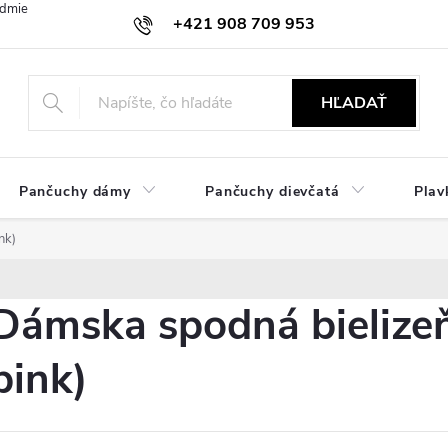
dmienky
Ochrana osobných údajov
Zásady používania cookies
+421 908 709 953
objednavky@ibielizen.sk
HĽADAŤ
Pančuchy dámy
Pančuchy dievčatá
Plav
nk)
Dámska spodná bielizeň
pink)