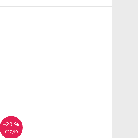
–20 %
€27,99