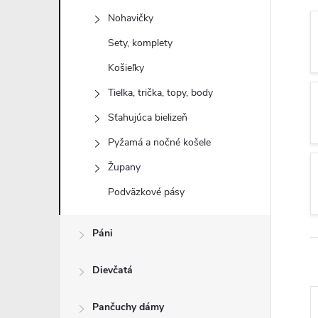
n
Nohavičky
ý
Sety, komplety
Košieľky
p
Tielka, trička, topy, body
a
Sťahujúca bielizeň
Pyžamá a nočné košele
n
Župany
e
Podväzkové pásy
l
Páni
Dievčatá
Pančuchy dámy