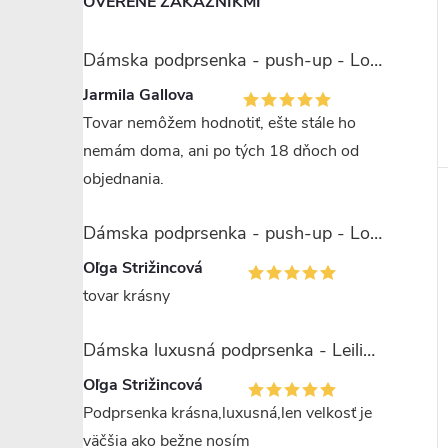
OVERENÉ ZÁKAZNÍKMI
Dámska podprsenka - push-up - Lormar Miranda
Jarmila Gallova
Tovar nemôžem hodnotiť, ešte stále ho
nemám doma, ani po tých 18 dňoch od
objednania.
Dámska podprsenka - push-up - Lormar Saten Soft up
Oľga Strižincová
tovar krásny
Dámska luxusná podprsenka - Leilieve 7743
Oľga Strižincová
Podprsenka krásna,luxusná,len velkosť je
väčšia ako bežne nosím