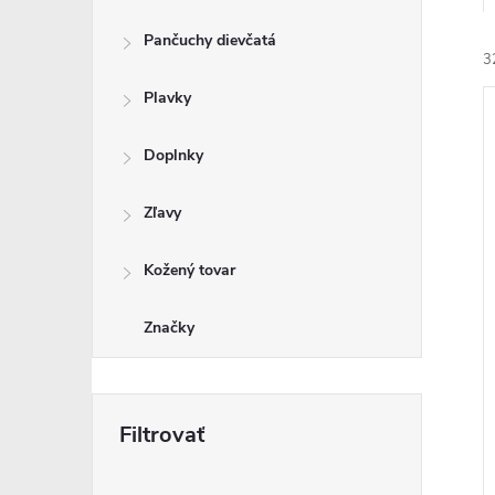
Pančuchy dievčatá
3
Plavky
Doplnky
Zľavy
i
i
Kožený tovar
Značky