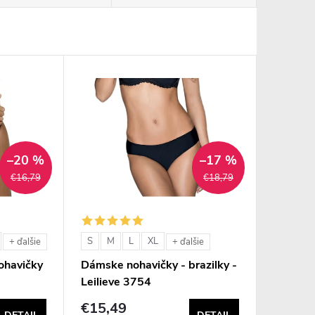
–20 %
–17 %
€16,79
€18,79
S
M
L
XL
+ ďalšie
+ ďalšie
ohavičky
Dámske nohavičky - brazilky -
Leilieve 3754
€15,49