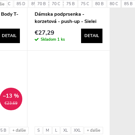
85 C
85 D
85 E
70 B
90 C
70 C
90 D
75 B
75 C
80 B
80 C
85 B
šie
+ ďalšie
 Body T-
Dámska podprsenka -
korzetová - push-up - Sielei
1580
€27,29
DETAIL
DETAIL
Skladom
1 ks
–13 %
€23,69
85 B
S
M
L
XL
XXL
+ ďalšie
+ ďalšie