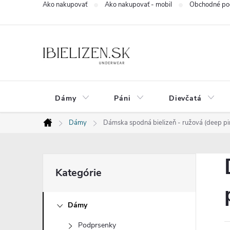
Ako nakupovať
Ako nakupovať - mobil
Obchodné po
Prejsť
na
obsah
Dámy
Páni
Dievčatá
Dámy
Dámska spodná bielizeň - ružová (deep pi
Domov
B
Preskočiť
Kategórie
kategórie
o
Dámy
č
Podprsenky