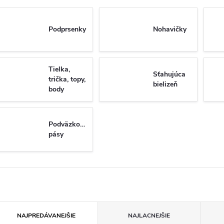
Podprsenky
Nohavičky
Tielka,
Sťahujúca
trička, topy,
bielizeň
body
Podväzkové
pásy
R
NAJPREDÁVANEJŠIE
NAJLACNEJŠIE