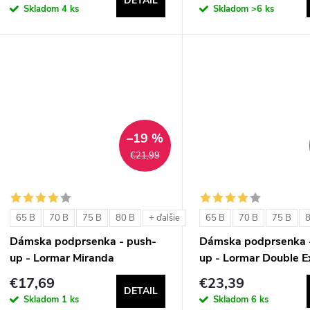
o
DETAIL
d
Skladom
4 ks
Skladom
>6 ks
d
u
u
k
k
t
t
–19 %
o
€21,99
o
v
v
65 B
70 B
75 B
80 B
65 B
70 B
75 B
+ ďalšie
Dámska podprsenka - push-
Dámska podprsenka 
up - Lormar Miranda
up - Lormar Double E
€17,69
€23,39
DETAIL
Skladom
1 ks
Skladom
6 ks