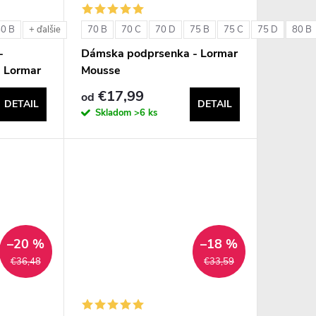
80 B
70 B
70 C
70 D
75 B
75 C
75 D
80 B
+ ďalšie
-
Dámska podprsenka - Lormar
- Lormar
Mousse
€17,99
od
DETAIL
DETAIL
Skladom
>6 ks
–20 %
–18 %
€36,48
€33,59