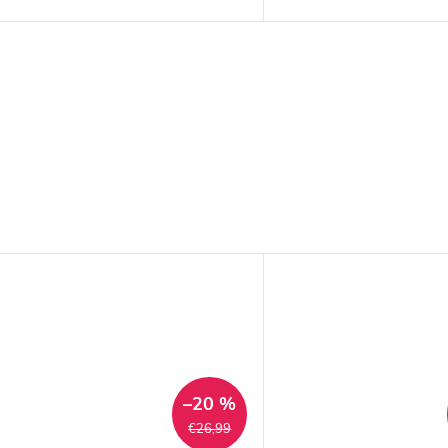
–20 %
€26,99