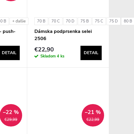
80 B
70 B
70 C
70 D
75 B
75 C
75 D
80 B
+ ďalšie
- push-
Dámska podprsenka selei
2506
€22,90
DETAIL
DETAIL
Skladom
4 ks
–22 %
–21 %
€29,99
€22,99