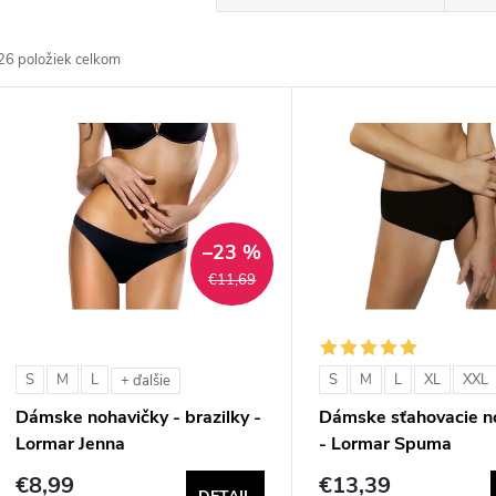
a
26
položiek celkom
d
V
e
ý
n
p
–23 %
€11,69
e
s
p
p
S
M
L
S
M
L
XL
XXL
+ ďalšie
r
Dámske nohavičky - brazilky -
Dámske sťahovacie n
r
Lormar Jenna
- Lormar Spuma
o
€8,99
€13,39