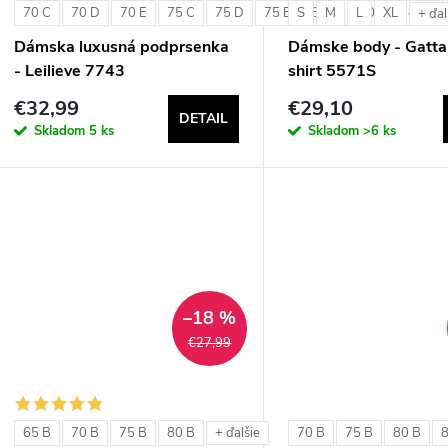
70 C
70 D
70 E
75 C
75 D
75 E
S
80 C
M
L
80 D
XL
80 E
+ ďal
Dámska luxusná podprsenka
Dámske body - Gatta
- Leilieve 7743
shirt 5571S
€32,99
€29,10
DETAIL
Skladom
5 ks
Skladom
>6 ks
–18 %
€27,99
65 B
70 B
75 B
80 B
70 B
75 B
80 B
+ ďalšie