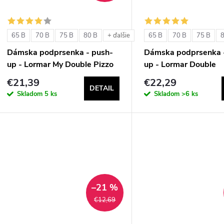
65 B
70 B
75 B
80 B
65 B
70 B
75 B
+ ďalšie
Dámska podprsenka - push-
Dámska podprsenka 
up - Lormar My Double Pizzo
up - Lormar Double
€21,39
€22,29
DETAIL
Skladom
5 ks
Skladom
>6 ks
–21 %
€12,69