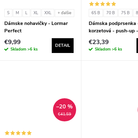
S
M
L
XL
XXL
65 B
70 B
75 B
+ ďalšie
Dámske nohavičky - Lormar
Dámska podprsenka 
Perfect
korzetová - push-up 
Double Extra Pizzo
€9,99
€23,39
DETAIL
Skladom
>6 ks
Skladom
>6 ks
–20 %
€41,59