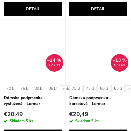
DETAIL
DETAIL
–14 %
–13 %
€23,99
€23,69
70 B
75 B
80 B
85 B
70 B
75 B
80 B
85 B
+ ďalšie
+
Dámska podprsenka -
Dámska podprsenka -
vystužená - Lormar
korzetová - Lormar
ExtraOrdinary Triangolo
ExtraOrdinary Fascia
€20,49
€20,49
Skladom
5 ks
Skladom
5 ks