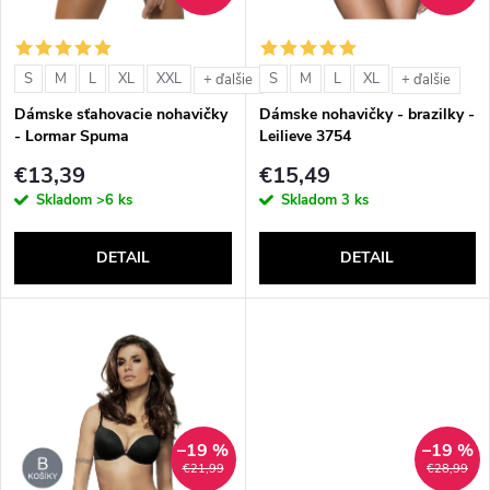
i
i
s
e
S
M
L
XL
XXL
S
M
L
XL
+ ďalšie
+ ďalšie
p
Dámske sťahovacie nohavičky
Dámske nohavičky - brazilky -
p
- Lormar Spuma
Leilieve 3754
r
€13,39
€15,49
r
Skladom
>6 ks
Skladom
3 ks
o
o
DETAIL
DETAIL
d
d
u
u
k
k
t
–19 %
–19 %
t
€21,99
€28,99