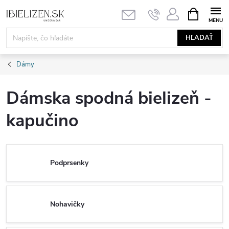
Prejsť
NÁKUPN
KOŠÍK
na
obsah
HĽADAŤ
Dámy
Dámska spodná bielizeň -
kapučino
Podprsenky
Nohavičky