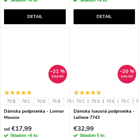
Skladom
>6 ks
Skladom
>6 ks
DETAIL
DETAIL
–21 %
–20 %
€22,99
€41,59
70 B
70 C
70 D
75 B
75 C
70 C
75 D
70 D
80 B
70 E
80 C
75 C
80 D
7
Dámska podprsenka - Lormar
Dámska luxusná podprsenka -
Mousse
Leilieve 7743
€17,99
€32,99
od
Skladom
>6 ks
Skladom
5 ks