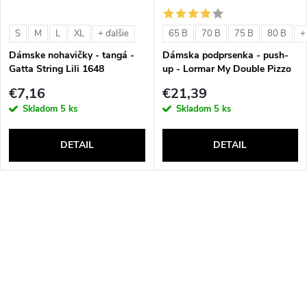
S
M
L
XL
65 B
70 B
75 B
80 B
+ ďalšie
+
Dámske nohavičky - tangá -
Dámska podprsenka - push-
Gatta String Lili 1648
up - Lormar My Double Pizzo
€7,16
€21,39
Skladom
5 ks
Skladom
5 ks
DETAIL
DETAIL