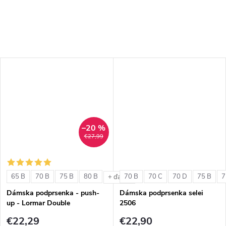
–20 %
€27,99
65 B
70 B
75 B
80 B
70 B
70 C
70 D
75 B
7
+ ďalšie
Dámska podprsenka - push-
Dámska podprsenka selei
up - Lormar Double
2506
€22,29
€22,90