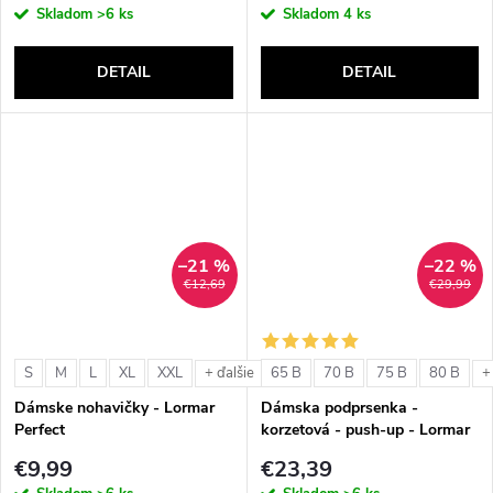
Skladom
>6 ks
Skladom
4 ks
DETAIL
DETAIL
–21 %
–22 %
€12,69
€29,99
S
M
L
XL
XXL
65 B
70 B
75 B
80 B
+ ďalšie
+
Dámske nohavičky - Lormar
Dámska podprsenka -
Perfect
korzetová - push-up - Lormar
Double Extra Pizzo
€9,99
€23,39