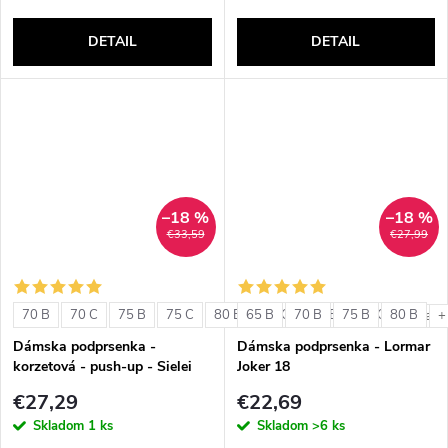
DETAIL
DETAIL
–18 %
–18 %
€33,59
€27,99
70 B
70 C
75 B
75 C
80 B
65 B
80 C
70 B
85 B
75 B
85 C
80 B
+ ďalši
+
Dámska podprsenka -
Dámska podprsenka - Lormar
korzetová - push-up - Sielei
Joker 18
1580
€27,29
€22,69
Skladom
1 ks
Skladom
>6 ks