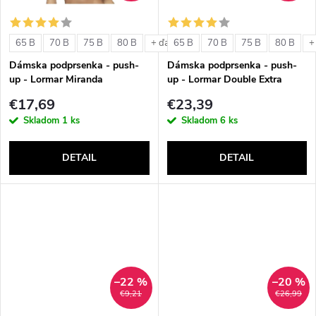
o
o
v
65 B
70 B
75 B
80 B
65 B
70 B
75 B
80 B
+ ďalšie
+
v
Dámska podprsenka - push-
Dámska podprsenka - push-
up - Lormar Miranda
up - Lormar Double Extra
€17,69
€23,39
Skladom
1 ks
Skladom
6 ks
DETAIL
DETAIL
–22 %
–20 %
€9,21
€26,99