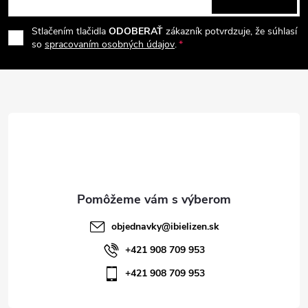
p
á
i
e
r
Stlačením tlačidla
ODOBERAŤ
zákazník potvrdzuje, že súhlasí
p
so
spracovaním osobných údajov
.
v
ä
k
t
y
v
i
ý
e
p
i
objednavky
@
ibielizen.sk
s
+421 908 709 953
+421 908 709 953
u