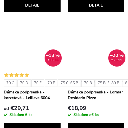
DETAIL
DETAIL
–18 %
–20 %
€35,86
€23,99
70 C
70 D
70 E
70 F
75 C
65 B
75 D
70 B
75 E
75 B
75 F
80 B
80 C
8
Dámska podprsenka -
Dámska podprsenka - Lormar
korzetová - Leilieve 6004
Desiderio Pizzo
€29,71
€18,99
od
Skladom
6 ks
Skladom
>6 ks